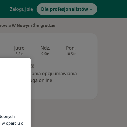
Zaloguj się
Dla profesjonalistów
drowia W Nowym Żmigrodzie
Jutro
Ndz,
Pon,
Wt,
Śr,
8 Sie
9 Sie
10 Sie
11 Sie
12 Si
inika nie udostępnia opcji umawiania
wizyt drogą online
odobnych
i w oparciu o