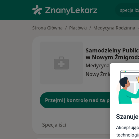
specjaliz
Strona Główna
Placówki
Medycyna Rodzinna
Samodzielny Publi
w Nowym Żmigrodz
Medycyna rodzinna
wi
Nowy Żmigród
1 adres
Przejmij kontrolę nad tą placówką
Szanuje
Specjaliści
Akceptując
technologii