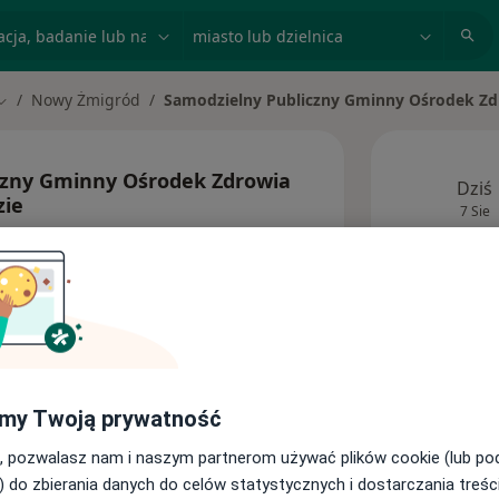
acja, badanie lub nazwisko
miasto lub dzielnica
Nowy Żmigród
Samodzielny Publiczny Gminny Ośrodek Z
Zmień miasto
czny Gminny Ośrodek Zdrowia
Dziś
ie
7 Sie
ęcej
Ta kl
my Twoją prywatność
Adresy
, pozwalasz nam i naszym partnerom używać plików cookie (lub p
) do zbierania danych do celów statystycznych i dostarczania treśc