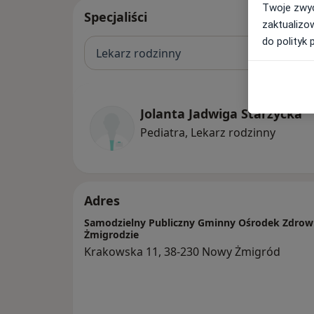
Twoje zwyc
Specjaliści
zaktualizo
do polityk 
Lekarz rodzinny
Jolanta Jadwiga Starzycka
Pediatra, Lekarz rodzinny
Adres
Samodzielny Publiczny Gminny Ośrodek Zdro
Żmigrodzie
Krakowska 11, 38-230 Nowy Żmigród