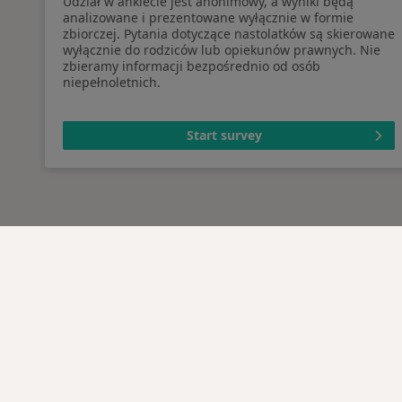
Udział w ankiecie jest anonimowy, a wyniki będą
analizowane i prezentowane wyłącznie w formie
zbiorczej. Pytania dotyczące nastolatków są skierowane
wyłącznie do rodziców lub opiekunów prawnych. Nie
zbieramy informacji bezpośrednio od osób
niepełnoletnich.
Start survey
Serwis
Dla pa
Regulamin
Lekarz
Polityka prywatności pacjentów
Placów
Polityka prywatności
Pytani
profesjonalistów
Usługi 
Polityka prywatności dla
Choro
profesjonalistów, których dane
Pomoc