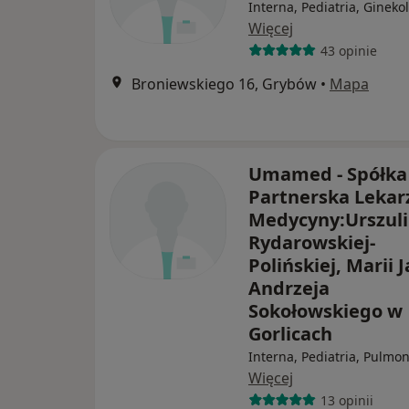
Interna, Pediatria, Gineko
Więcej
43 opinie
Broniewskiego 16, Grybów
•
Mapa
Umamed - Spółka
Partnerska Lekar
Medycyny:Urszuli
Rydarowskiej-
Polińskiej, Marii 
Andrzeja
Sokołowskiego w
Gorlicach
Interna, Pediatria, Pulmo
Więcej
13 opinii