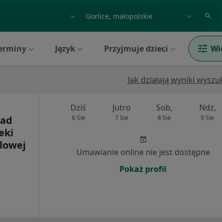
acja, badanie lub nazwisko
miasto lub dzielnica
erminy
Język
Przyjmuje dzieci
Wi
Jak działają wyniki wysz
Dziś
Jutro
Sob,
Ndz,
ład
6 Sie
7 Sie
8 Sie
9 Sie
eki
lowej
Umawianie online nie jest dostępne
Pokaż profil