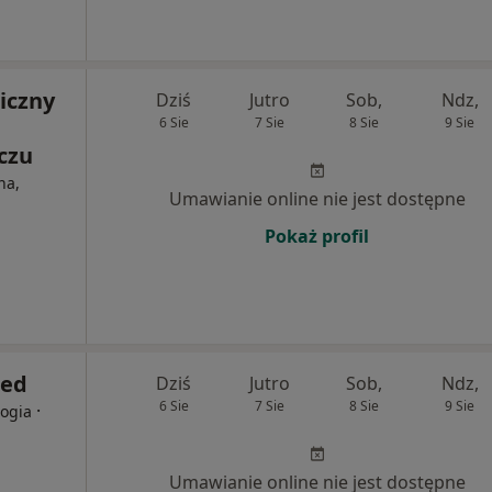
iczny
Dziś
Jutro
Sob,
Ndz,
6 Sie
7 Sie
8 Sie
9 Sie
czu
na,
Umawianie online nie jest dostępne
Pokaż profil
med
Dziś
Jutro
Sob,
Ndz,
6 Sie
7 Sie
8 Sie
9 Sie
·
logia
Umawianie online nie jest dostępne