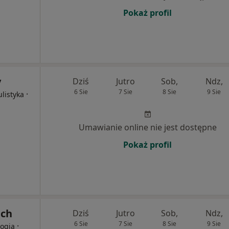
Pokaż profil
y
Dziś
Jutro
Sob,
Ndz,
6 Sie
7 Sie
8 Sie
9 Sie
·
listyka
Umawianie online nie jest dostępne
Pokaż profil
ach
Dziś
Jutro
Sob,
Ndz,
6 Sie
7 Sie
8 Sie
9 Sie
·
logia