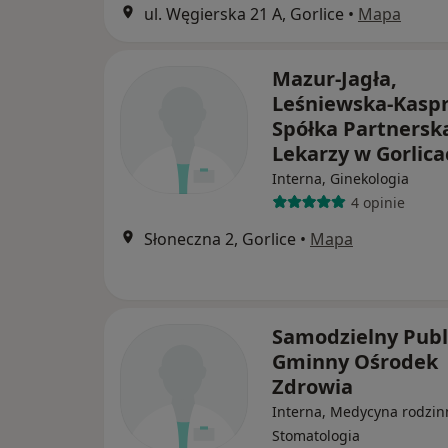
ul. Węgierska 21 A, Gorlice
•
Mapa
Mazur-Jagła,
Leśniewska-Kasp
Spółka Partnersk
Lekarzy w Gorlica
Interna, Ginekologia
4 opinie
Słoneczna 2, Gorlice
•
Mapa
Samodzielny Publ
Gminny Ośrodek
Zdrowia
Interna, Medycyna rodzin
Stomatologia