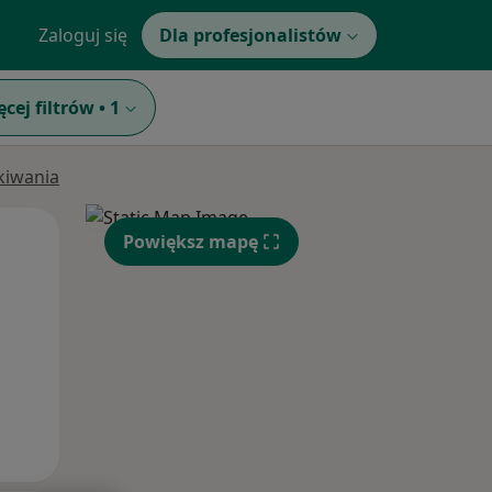
Zaloguj się
Dla profesjonalistów
ęcej filtrów
•
1
ukiwania
Pon,
Wt,
Śr,
Powiększ mapę
10 Sie
11 Sie
12 Sie