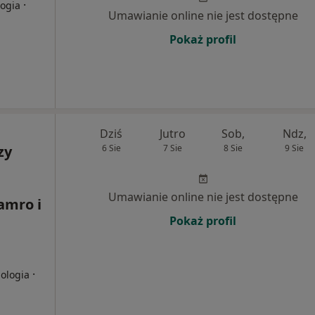
·
logia
Umawianie online nie jest dostępne
Pokaż profil
Dziś
Jutro
Sob,
Ndz,
zy
6 Sie
7 Sie
8 Sie
9 Sie
Umawianie online nie jest dostępne
Jamro i
Pokaż profil
·
nologia