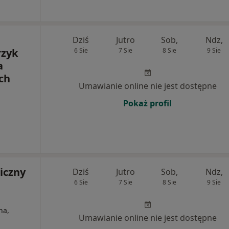
Dziś
Jutro
Sob,
Ndz,
rzyk
6 Sie
7 Sie
8 Sie
9 Sie
a
ch
Umawianie online nie jest dostępne
Pokaż profil
iczny
Dziś
Jutro
Sob,
Ndz,
6 Sie
7 Sie
8 Sie
9 Sie
na,
Umawianie online nie jest dostępne