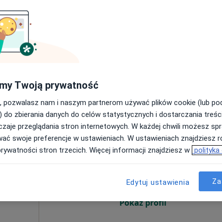
eczu
Dziś
Jutro
Sob,
Ndz,
6 Sie
7 Sie
8 Sie
9 Sie
na
Umawianie online nie jest dostępne
Pokaż profil
my Twoją prywatność
, pozwalasz nam i naszym partnerom używać plików cookie (lub p
) do zbierania danych do celów statystycznych i dostarczania treśc
zaje przeglądania stron internetowych. W każdej chwili możesz spr
wać swoje preferencje w ustawieniach. W ustawieniach znajdziesz ró
iczny
Dziś
Jutro
Sob,
Ndz,
prywatności stron trzecich. Więcej informacji znajdziesz w
polityka
6 Sie
7 Sie
8 Sie
9 Sie
Za
Edytuj ustawienia
Umawianie online nie jest dostępne
na,
Pokaż profil