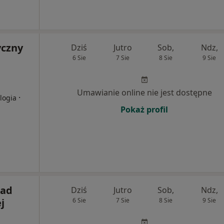
yczny
Dziś
Jutro
Sob,
Ndz,
6 Sie
7 Sie
8 Sie
9 Sie
Umawianie online nie jest dostępne
·
logia
Pokaż profil
ład
Dziś
Jutro
Sob,
Ndz,
j
6 Sie
7 Sie
8 Sie
9 Sie