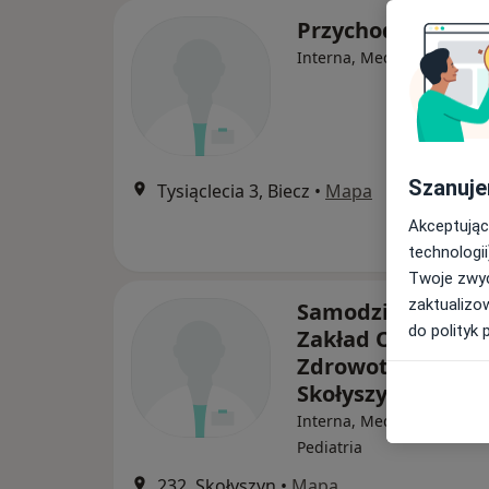
Przychodnia w Bi
Interna, Medycyna rodzin
Szanuje
Tysiąclecia 3, Biecz
•
Mapa
Akceptując
technologii
Twoje zwyc
zaktualizo
Samodzielny Publ
do polityk 
Zakład Opieki
Zdrowotnej w
Skołyszynie
Interna, Medycyna rodzin
Pediatria
232, Skołyszyn
•
Mapa