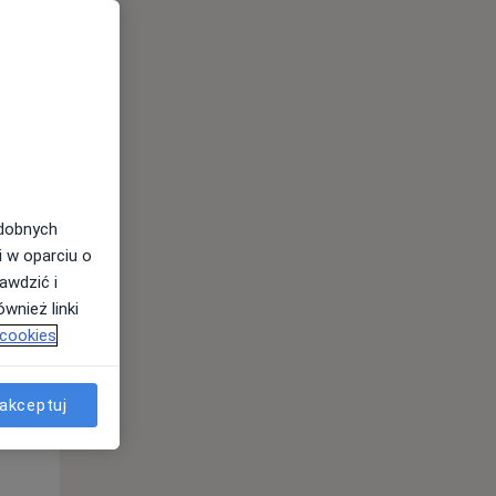
Pon,
Wt,
Śr,
10 Sie
11 Sie
12 Sie
odobnych
i w oparciu o
awdzić i
wnież linki
Pon,
Wt,
Śr,
 cookies
10 Sie
11 Sie
12 Sie
akceptuj