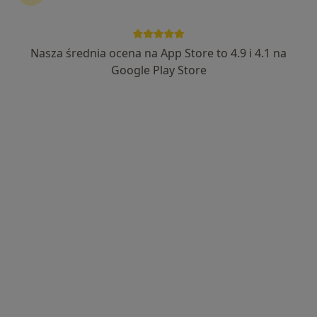
260, Wielopole Skrzyńskie
•
Mapa
Brak dostępnych specjalistów z wolnymi terminami w tym centrum medycznym.
Nasza średnia ocena na App Store to 4.9 i 4.1 na
Google Play Store
Pokaż profil
Przychodnia medycyny rodzinnej
Interna
Parkowa 1/1, Ropczyce
•
Mapa
Brak dostępnych specjalistów z wolnymi terminami w tym centrum medycznym.