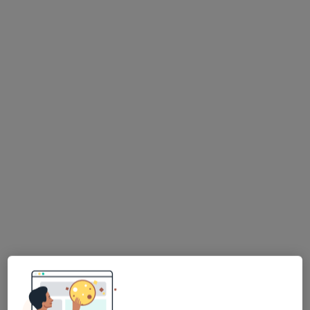
Dostępni specjaliści
Specjaliści znajdują się poza Sędziszów Małopolski,
podkarpackie, w obszarach bliskich Twojemu
wyszukiwaniu.
Bezpieczne płatności
Zrozum Ciało - Centrum Zdrowia
·
Więcej
Interna, Osteopatia, Fizjoterapia
960 opinii