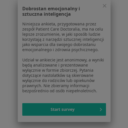
Dobrostan emocjonalny i
sztuczna inteligencja
Niniejsza ankieta, przygotowana przez
zespół Patient Care Doctoralia, ma na celu
lepsze zrozumienie, w jaki sposób ludzie
korzystają z narzędzi sztucznej inteligencji
jako wsparcia dla swojego dobrostanu
emocjonalnego i zdrowia psychicznego.
Edumed
Udział w ankiecie jest anonimowy, a wyniki
Medycyna rodzinna, Okulistyka, Neurologia
będą analizowane i prezentowane
wyłącznie w formie zbiorczej. Pytania
3 Maja 49, Sędziszów Małopolski
•
Mapa
dotyczące nastolatków są skierowane
Brak dostępnych specjalistów z wolnymi terminami w tym centrum medycznym.
wyłącznie do rodziców lub opiekunów
prawnych. Nie zbieramy informacji
bezpośrednio od osób niepełnoletnich.
Pokaż profil
Start survey
Strona Główna
Placówki
Interna
Zmień miasto