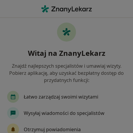
Me
Interna • Sędziszów Małopolski, podkarpackie
Filtry
• 1
Mapa
Interna placówki w Sędziszowie
Witaj na ZnanyLekarz
Małopolskim
Jak działają wyniki wyszukiwania
Znajdź najlepszych specjalistów i umawiaj wizyty.
Pobierz aplikację, aby uzyskać bezpłatny dostęp do
przydatnych funkcji:
Łatwo zarządzaj swoimi wizytami
Wysyłaj wiadomości do specjalistów
Piomar
Otrzymuj powiadomienia
Interna, Medycyna rodzinna