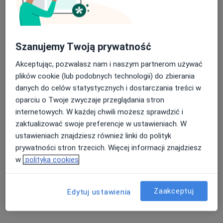
Adres 1
Adres 2
Aleja Generała Leopolda Okulickiego 20 Lokal b12, Rzeszów
•
Mapa
Szanujemy Twoją prywatność
Konsultacja gastroenterologiczna
250 zł
Akceptując, pozwalasz nam i naszym partnerom używać
plików cookie (lub podobnych technologii) do zbierania
danych do celów statystycznych i dostarczania treści w
lek. Krystian Partyka
oparciu o Twoje zwyczaje przeglądania stron
internista
internetowych. W każdej chwili możesz sprawdzić i
Brak dostępnych specjalistów z wolnymi terminami w tym centrum medycznym.
zaktualizować swoje preferencje w ustawieniach. W
ustawieniach znajdziesz również linki do polityk
Pokaż profil
prywatności stron trzecich. Więcej informacji znajdziesz
w
polityka cookies
Zaakceptuj
Edytuj ustawienia