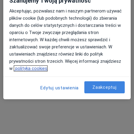
Szanujemy Twoją prywatność
Akceptując, pozwalasz nam i naszym partnerom używać
plików cookie (lub podobnych technologii) do zbierania
Nasza średnia ocena na App Store to 4.9 i 4.1 na
Nie znaleźliśmy specjalistów spełniających
danych do celów statystycznych i dostarczania treści w
Google Play Store
podane kryteria
oparciu o Twoje zwyczaje przeglądania stron
internetowych. W każdej chwili możesz sprawdzić i
Spróbuj zmienić wybraną lokalizację lub wypróbuj
zaktualizować swoje preferencje w ustawieniach. W
konsultacje online ze specjalistami z całego kraju.
ustawieniach znajdziesz również linki do polityk
prywatności stron trzecich. Więcej informacji znajdziesz
Zmień lokalizację
w
polityka cookies
Poszukaj konsultacji online
Zaakceptuj
Edytuj ustawienia
Serwis