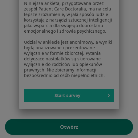
Niniejsza ankieta, przygotowana przez
NIP: ⁠7010224868
zespół Patient Care Doctoralia, ma na celu
lepsze zrozumienie, w jaki sposób ludzie
KRS: ⁠0000347997
korzystają z narzędzi sztucznej inteligencji
REGON: ⁠142276657
jako wsparcia dla swojego dobrostanu
emocjonalnego i zdrowia psychicznego.
Sąd Rejonowy dla m.st. Warszawy w Warszawie XII
Udział w ankiecie jest anonimowy, a wyniki
Wydział Gospodarczy KRS
będą analizowane i prezentowane
wyłącznie w formie zbiorczej. Pytania
Facebook
otwiera się w nowej karcie
dotyczące nastolatków są skierowane
wyłącznie do rodziców lub opiekunów
prawnych. Nie zbieramy informacji
bezpośrednio od osób niepełnoletnich.
otwiera się w nowej karcie
otwiera się w nowej karcie
otwiera się w nowej karcie
otwiera się w nowej karci
otwiera się
otwi
Polska
,
Türkiye
,
España
,
Italia
,
Deutschland
,
Česko
,
otwiera się w nowej karcie
otwiera się w nowej karcie
otwiera się w nowej karcie
otwiera się w nowej kar
otwiera się 
otwier
Portugal
,
México
,
Chile
,
Brasil
,
Argentina
,
Perú
,
Start survey
otwiera się w nowej karc
Colombia
Płatności kartą
ROZPORZĄDZENIE (UE) 2022/2065 (DSA) art. 24:
Otwórz
15.395.179 użytkowników/miesiąc - Czerwiec 2026