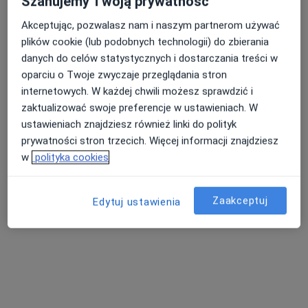
Szanujemy Twoją prywatność
Akceptując, pozwalasz nam i naszym partnerom używać
plików cookie (lub podobnych technologii) do zbierania
Nasza średnia ocena na App Store to 4.9 i 4.1 na
Nie znaleźliśmy specjalistów spełniających
danych do celów statystycznych i dostarczania treści w
Google Play Store
podane kryteria
oparciu o Twoje zwyczaje przeglądania stron
internetowych. W każdej chwili możesz sprawdzić i
Spróbuj zmienić wybraną lokalizację lub wypróbuj
zaktualizować swoje preferencje w ustawieniach. W
konsultacje online ze specjalistami z całego kraju.
ustawieniach znajdziesz również linki do polityk
prywatności stron trzecich. Więcej informacji znajdziesz
Zmień lokalizację
w
polityka cookies
Poszukaj konsultacji online
Zaakceptuj
Edytuj ustawienia
Serwis