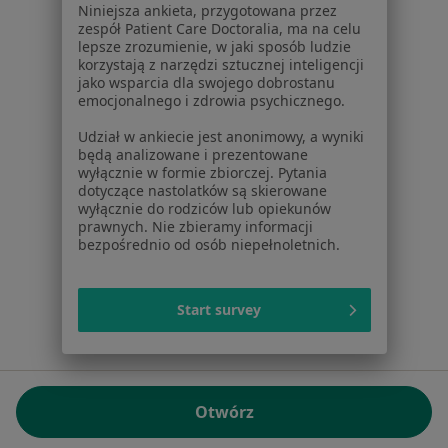
Niniejsza ankieta, przygotowana przez
NIP: ⁠7010224868
zespół Patient Care Doctoralia, ma na celu
lepsze zrozumienie, w jaki sposób ludzie
KRS: ⁠0000347997
korzystają z narzędzi sztucznej inteligencji
REGON: ⁠142276657
jako wsparcia dla swojego dobrostanu
emocjonalnego i zdrowia psychicznego.
Sąd Rejonowy dla m.st. Warszawy w Warszawie XII
Udział w ankiecie jest anonimowy, a wyniki
Wydział Gospodarczy KRS
będą analizowane i prezentowane
wyłącznie w formie zbiorczej. Pytania
Facebook
otwiera się w nowej karcie
dotyczące nastolatków są skierowane
wyłącznie do rodziców lub opiekunów
prawnych. Nie zbieramy informacji
bezpośrednio od osób niepełnoletnich.
otwiera się w nowej karcie
otwiera się w nowej karcie
otwiera się w nowej karcie
otwiera się w nowej karci
otwiera się
otwi
Polska
,
Türkiye
,
España
,
Italia
,
Deutschland
,
Česko
,
otwiera się w nowej karcie
otwiera się w nowej karcie
otwiera się w nowej karcie
otwiera się w nowej kar
otwiera się 
otwier
Portugal
,
México
,
Chile
,
Brasil
,
Argentina
,
Perú
,
Start survey
otwiera się w nowej karc
Colombia
Płatności kartą
ROZPORZĄDZENIE (UE) 2022/2065 (DSA) art. 24:
Otwórz
15.395.179 użytkowników/miesiąc - Czerwiec 2026