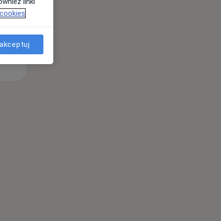
wnież linki
 cookies
akceptuj