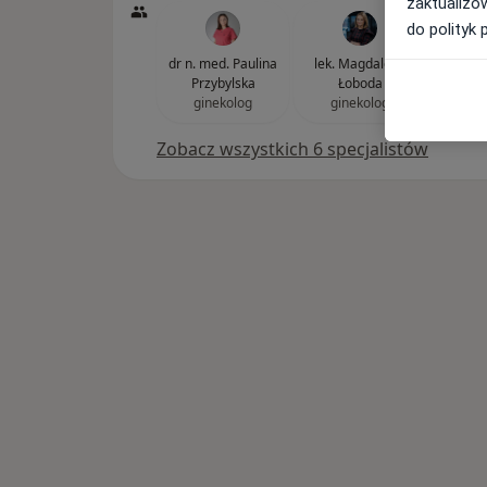
zaktualizo
do polityk 
dr n. med. Paulina
lek. Magdalena
dr n. 
Przybylska
Łoboda
P
ginekolog
ginekolog
gin
Zobacz wszystkich 6 specjalistów