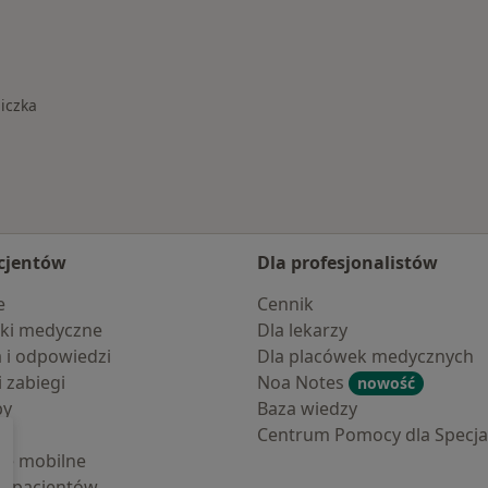
iczka
asto
cjentów
Dla profesjonalistów
e
Cennik
ki medyczne
Dla lekarzy
a i odpowiedzi
Dla placówek medycznych
i zabiegi
Noa Notes
nowość
by
Baza wiedzy
Centrum Pomocy dla Specjal
cje mobilne
la pacjentów