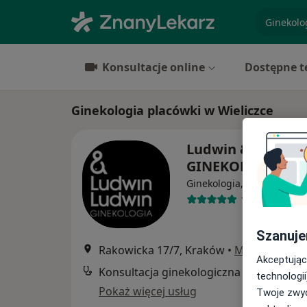
specjaliz
Konsultacje online
Dostępne t
Ginekologia placówki w Wieliczce
Ludwin & Ludwin
GINEKOLOGIA
Ginekologia, Położnictwo
1017 opinii
Szanuje
Rakowicka 17/7, Kraków
•
Mapa
Akceptując
Konsultacja ginekologiczna
technologii
Pokaż więcej usług
Twoje zwyc