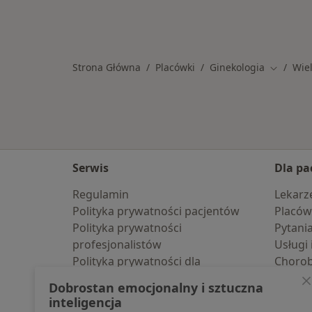
Strona Główna
Placówki
Ginekologia
Wiel
Zmień mi
Serwis
Dla pa
Regulamin
Lekarz
Polityka prywatności pacjentów
Placów
Polityka prywatności
Pytani
profesjonalistów
Usługi 
Polityka prywatności dla
Choro
profesjonalistów, których dane
Pomoc
Dobrostan emocjonalny i sztuczna
pozyskaliśmy samodzielnie
Aplika
inteligencja
Polityka cookies
Blog d