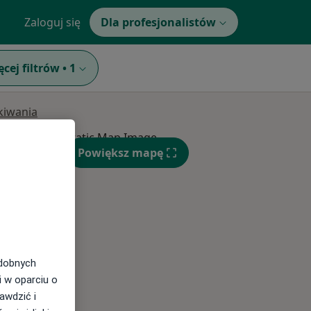
Zaloguj się
Dla profesjonalistów
ęcej filtrów
•
1
ukiwania
Wt,
Śr,
Czw,
Powiększ mapę
11 Sie
12 Sie
13 Sie
odobnych
i w oparciu o
awdzić i