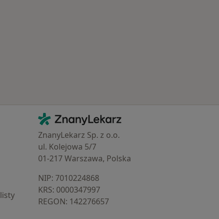
Kontakt
ZnanyLekarz - Strona główna
ZnanyLekarz Sp. z o.o.
ul. Kolejowa 5/7
01-217 Warszawa, Polska
NIP: ⁠7010224868
KRS: ⁠0000347997
isty
REGON: ⁠142276657