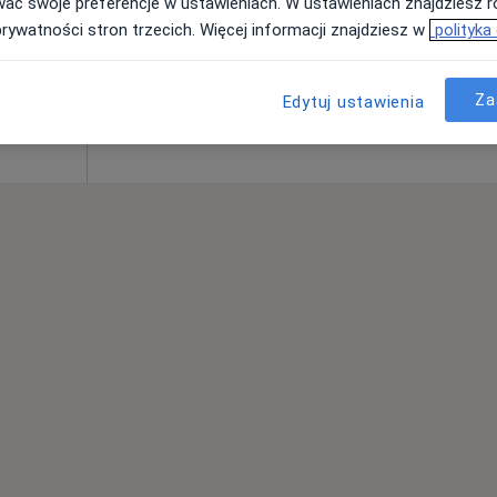
wać swoje preferencje w ustawieniach. W ustawieniach znajdziesz ró
prywatności stron trzecich. Więcej informacji znajdziesz w
polityka
med. Miłosz
ietrus
Za
Edytuj ustawienia
ekolog