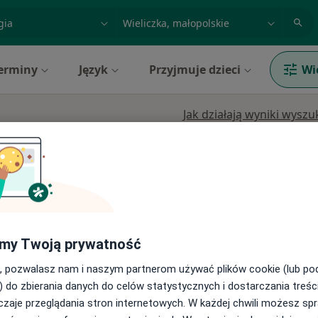
acja, badanie lub nazwisko
miasto lub dzielnica
erminy
Język
Przyjmuje dzieci
Wi
Jak działają wyniki wysz
Dziś
Jutro
Ndz,
Pon,
7 Sie
8 Sie
9 Sie
10 Sie
Umawianie online nie jest dostępne
Pokaż profil
my Twoją prywatność
, pozwalasz nam i naszym partnerom używać plików cookie (lub p
200 zł
) do zbierania danych do celów statystycznych i dostarczania treśc
zaje przeglądania stron internetowych. W każdej chwili możesz spr