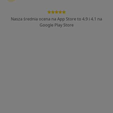
Niepubliczny Zakład Opieki Zdrowotnej
REVITA
Nasza średnia ocena na App Store to 4.9 i 4.1 na
·
Więcej
Kardiologia, Diabetologia, Endokrynologia
Google Play Store
3242 opinie
ul Słowackiego 13, Miechów
•
Mapa
Konsultacja kardiologiczna (pierwsza wizyta)
od 280 zł
Brak dostępnych specjalistów z wolnymi terminami w tym centrum medycznym.
Pokaż profil
Dostępni specjaliści
Specjaliści znajdują się poza Miechów, małopolskie,
w obszarach bliskich Twojemu wyszukiwaniu.