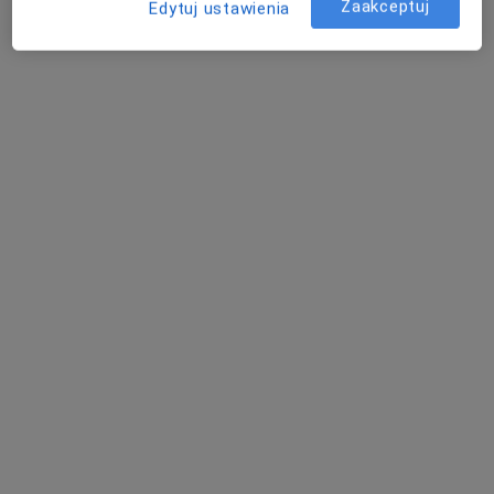
Zaakceptuj
Edytuj ustawienia
dr n. med. Agnieszka
Okraska-Bylica
kardiolog
Brak dostępnych specjalistów z wolnymi terminami w tym centrum medycznym.
Pokaż profil
Bezpieczne płatności
Vita Med - Centrum Medyczne Zabierzów