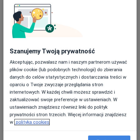
Brak dostępnych specjalistów z wolnymi terminami w tym centrum medycznym.
Pokaż profil
Szanujemy Twoją prywatność
Akceptując, pozwalasz nam i naszym partnerom używać
plików cookie (lub podobnych technologii) do zbierania
danych do celów statystycznych i dostarczania treści w
oparciu o Twoje zwyczaje przeglądania stron
Bezpieczne płatności
internetowych. W każdej chwili możesz sprawdzić i
Centrum Medyczne RH5
zaktualizować swoje preferencje w ustawieniach. W
·
Więcej
Kardiologia, Diabetologia, Fizjoterapia
ustawieniach znajdziesz również linki do polityk
172 opinie
prywatności stron trzecich. Więcej informacji znajdziesz
w
polityka cookies
Strzelców 11B, Kraków
•
Mapa
Konsultacja kardiologiczna
300 zł