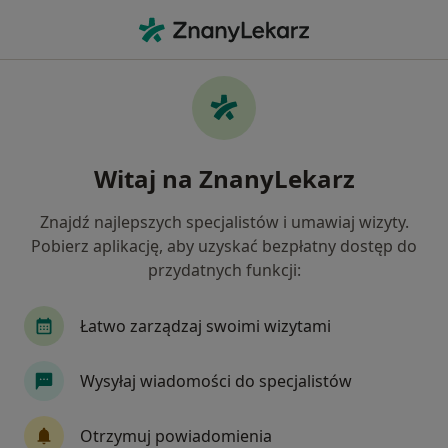
Me
Kardiologia • Miechów, małopolskie
Filtry
• 1
Ubezpieczenie
Map
Kardiologia placówki w Miechowie
Witaj na ZnanyLekarz
Jak działają wyniki wyszukiwania
Znajdź najlepszych specjalistów i umawiaj wizyty.
Pobierz aplikację, aby uzyskać bezpłatny dostęp do
Wybierz swoje ubezpieczenie
przydatnych funkcji:
Łatwo zarządzaj swoimi wizytami
Wysyłaj wiadomości do specjalistów
Otrzymuj powiadomienia