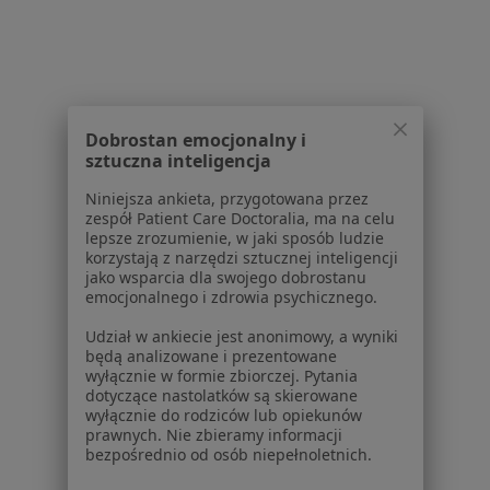
Brak dostępnych specjalistów z wolnymi terminami w tym centrum medycznym.
Pokaż profil
Dobrostan emocjonalny i
sztuczna inteligencja
Strona Główna
Placówki
Kardiologia
Miechów
Zmień miasto
Zmień
Niniejsza ankieta, przygotowana przez
zespół Patient Care Doctoralia, ma na celu
lepsze zrozumienie, w jaki sposób ludzie
korzystają z narzędzi sztucznej inteligencji
jako wsparcia dla swojego dobrostanu
emocjonalnego i zdrowia psychicznego.
Udział w ankiecie jest anonimowy, a wyniki
Serwis
będą analizowane i prezentowane
wyłącznie w formie zbiorczej. Pytania
Regulamin
dotyczące nastolatków są skierowane
Polityka prywatności pacjentów
wyłącznie do rodziców lub opiekunów
prawnych. Nie zbieramy informacji
Polityka prywatności profesjonalistów
bezpośrednio od osób niepełnoletnich.
Polityka prywatności dla profesjonalistów, których