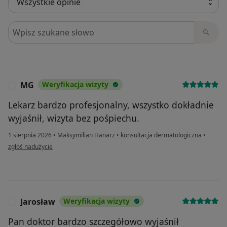
Szukaj w opiniach
MG
Weryfikacja wizyty
M
Lekarz bardzo profesjonalny, wszystko dokładnie
wyjaśnił, wizyta bez pośpiechu.
1 sierpnia 2026
•
Maksymilian Hanarz
•
konsultacja dermatologiczna
•
w opinii użytkownika MG
zgłoś nadużycie
Jarosław
Weryfikacja wizyty
J
Pan doktor bardzo szczegółowo wyjaśnił