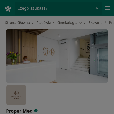
Me
Czego szukasz?
Strona Główna
Placówki
Ginekologia
Skawina
Pr
Zmień miasto
Proper Med