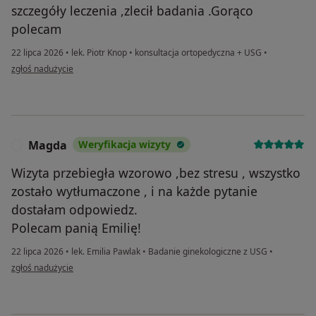
szczegóły leczenia ,zlecił badania .Gorąco
polecam
22 lipca 2026
•
lek. Piotr Knop
•
konsultacja ortopedyczna + USG
•
w opinii użytkownika Jarosław
zgłoś nadużycie
Magda
Weryfikacja wizyty
M
Wizyta przebiegła wzorowo ,bez stresu , wszystko
zostało wytłumaczone , i na każde pytanie
dostałam odpowiedz.
Polecam panią Emilię!
22 lipca 2026
•
lek. Emilia Pawlak
•
Badanie ginekologiczne z USG
•
w opinii użytkownika Magda
zgłoś nadużycie