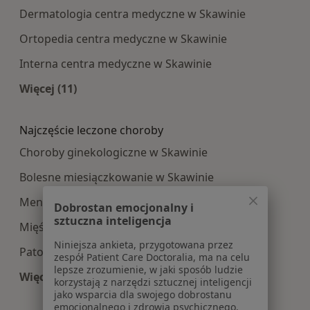
Dermatologia centra medyczne w Skawinie
Ortopedia centra medyczne w Skawinie
Interna centra medyczne w Skawinie
Więcej (11)
Więcej w kategorii: Najpopularniesze centra m
Najczęście leczone choroby
Choroby ginekologiczne w Skawinie
Bolesne miesiączkowanie w Skawinie
Menopauza w Skawinie
Dobrostan emocjonalny i
sztuczna inteligencja
Mięśniaki macicy w Skawinie
Niniejsza ankieta, przygotowana przez
Patologia ciąży w Skawinie
zespół Patient Care Doctoralia, ma na celu
lepsze zrozumienie, w jaki sposób ludzie
Więcej (14)
korzystają z narzędzi sztucznej inteligencji
Więcej w kategorii: Najczęście leczone choroby
jako wsparcia dla swojego dobrostanu
emocjonalnego i zdrowia psychicznego.