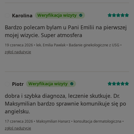
Karolina
Weryfikacja wizyty
K
Bardzo polecam bylam u Pani Emilii na pierwszej
mojej wizycie. Super atmosfera
19 czerwca 2026
•
lek. Emilia Pawlak
•
Badanie ginekologiczne z USG
•
w opinii użytkownika Karolina
zgłoś nadużycie
Piotr
Weryfikacja wizyty
P
dobra i szybka diagnoza, leczenie skutkuje. Dr.
Maksymilian bardzo sprawnie komunikuje się po
angielsku.
17 czerwca 2026
•
Maksymilian Hanarz
•
konsultacja dermatologiczna
•
w opinii użytkownika Piotr
zgłoś nadużycie