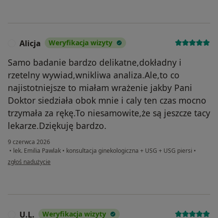
Alicja
Weryfikacja wizyty
A
Samo badanie bardzo delikatne,dokładny i
rzetelny wywiad,wnikliwa analiza.Ale,to co
najistotniejsze to miałam wrażenie jakby Pani
Doktor siedziała obok mnie i caly ten czas mocno
trzymała za rękę.To niesamowite,że są jeszcze tacy
lekarze.Dziękuję bardzo.
9 czerwca 2026
•
lek. Emilia Pawlak
•
konsultacja ginekologiczna + USG + USG piersi
•
w opinii użytkownika Alicja
zgłoś nadużycie
U.L.
Weryfikacja wizyty
U