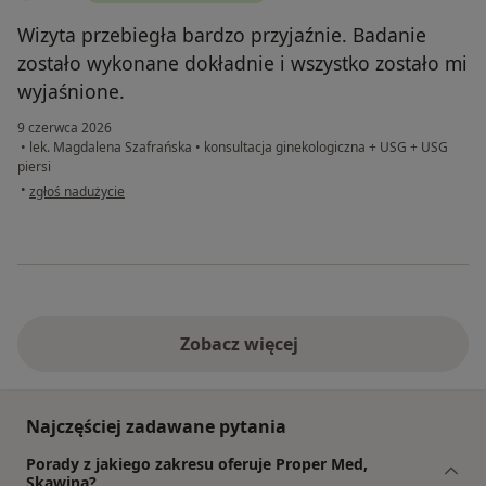
Wizyta przebiegła bardzo przyjaźnie. Badanie
zostało wykonane dokładnie i wszystko zostało mi
wyjaśnione.
9 czerwca 2026
•
lek. Magdalena Szafrańska
•
konsultacja ginekologiczna + USG + USG
piersi
w opinii użytkownika U.L.
•
zgłoś nadużycie
Zobacz więcej
Najczęściej zadawane pytania
Porady z jakiego zakresu oferuje Proper Med,
Skawina?