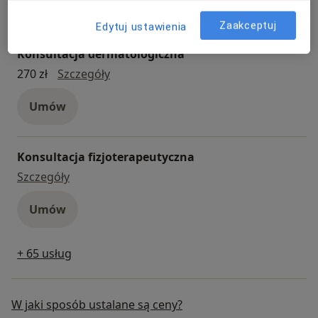
Umów
Zaakceptuj
Edytuj ustawienia
Konsultacja dermatologiczna
konsultacja dermatologiczna
270 zł
Szczegóły
Umów
Konsultacja fizjoterapeutyczna
konsultacja fizjoterapeutyczna
Szczegóły
Umów
+ 65 usług
W jaki sposób ustalane są ceny?