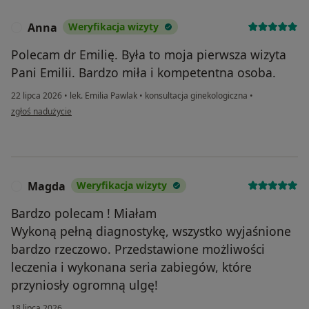
Anna
Weryfikacja wizyty
A
Polecam dr Emilię. Była to moja pierwsza wizyta
Pani Emilii. Bardzo miła i kompetentna osoba.
22 lipca 2026
•
lek. Emilia Pawlak
•
konsultacja ginekologiczna
•
w opinii użytkownika Anna
zgłoś nadużycie
Magda
Weryfikacja wizyty
M
Bardzo polecam ! Miałam
Wykoną pełną diagnostykę, wszystko wyjaśnione
bardzo rzeczowo. Przedstawione możliwości
leczenia i wykonana seria zabiegów, które
przyniosły ogromną ulgę!
18 lipca 2026