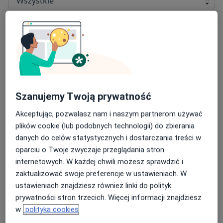
Wszystkie
poczucie bezpieczeństwa są na pierwszym miejscu.
Łamiemy tabu, nie boimy się trudnych tematów i
dbamy o to, byś czuł się u nas w pełni swobodnie.
Antykoncepcja
Stosujemy najnowsze procedury, gwarantując
Antykoncepcja
270 zł
Szczegóły
najwyższą jakość usług. Jesteśmy tu po to, byś czuł się
zdrowo, pięknie i pewnie siebie.
Umów
Szanujemy Twoją prywatność
Zapraszamy do Proper Med- odkryj, jak zdrowie może
wpływać na Twoje piękno.
Akceptując, pozwalasz nam i naszym partnerom używać
Biopsja skóry
plików cookie (lub podobnych technologii) do zbierania
biopsja skóry
450 zł
Szczegóły
danych do celów statystycznych i dostarczania treści w
oparciu o Twoje zwyczaje przeglądania stron
Umów
internetowych. W każdej chwili możesz sprawdzić i
zaktualizować swoje preferencje w ustawieniach. W
ustawieniach znajdziesz również linki do polityk
Botoks
prywatności stron trzecich. Więcej informacji znajdziesz
Botoks
Od 500 zł
Szczegóły
w
polityka cookies