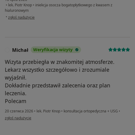
•
lek. Piotr Knop
•
iniekcja osocza bogatopłytkowego z kwasem z
hialuronowym
w opinii użytkownika Magda
•
zgłoś nadużycie
Michał
Weryfikacja wizyty
M
Wizyta przebiegła w znakomitej atmosferze.
Lekarz wszystko szczegółowo i zrozumiale
wyjaśnił.
Dokładnie przedstawił zalecenia oraz plan
leczenia.
Polecam
20 czerwca 2026
•
lek. Piotr Knop
•
konsultacja ortopedyczna + USG
•
w opinii użytkownika Michał
zgłoś nadużycie