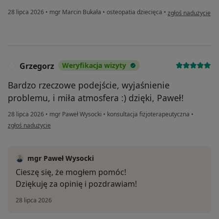
w opinii użytkowni
28 lipca 2026
•
mgr Marcin Bukała
•
osteopatia dziecięca
•
zgłoś nadużycie
Grzegorz
Weryfikacja wizyty
G
Bardzo rzeczowe podejście, wyjaśnienie
problemu, i miła atmosfera :) dzięki, Paweł!
28 lipca 2026
•
mgr Paweł Wysocki
•
konsultacja fizjoterapeutyczna
•
w opinii użytkownika Grzegorz
zgłoś nadużycie
mgr Paweł Wysocki
Cieszę się, że mogłem pomóc!
Dziękuję za opinię i pozdrawiam!
28 lipca 2026