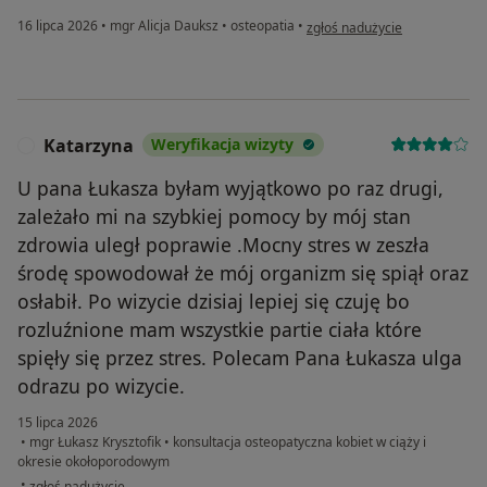
w opinii użytkownika Dominik
16 lipca 2026
•
mgr Alicja Dauksz
•
osteopatia
•
zgłoś nadużycie
Katarzyna
Weryfikacja wizyty
K
U pana Łukasza byłam wyjątkowo po raz drugi,
zależało mi na szybkiej pomocy by mój stan
zdrowia uległ poprawie .Mocny stres w zeszła
środę spowodował że mój organizm się spiął oraz
osłabił. Po wizycie dzisiaj lepiej się czuję bo
rozluźnione mam wszystkie partie ciała które
spięły się przez stres. Polecam Pana Łukasza ulga
odrazu po wizycie.
15 lipca 2026
•
mgr Łukasz Krysztofik
•
konsultacja osteopatyczna kobiet w ciąży i
okresie okołoporodowym
w opinii użytkownika Katarzyna
•
zgłoś nadużycie