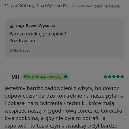
w opinii użytkownika
30 lipca 2026
•
mgr Paweł Wysocki
•
Fala uderzeniowa
•
zgłoś nadużycie
mgr Paweł Wysocki
Bardzo dziękuję za opinię!
Pozdrawiam!
30 lipca 2026
MH
Weryfikacja wizyty
M
Jesteśmy bardzo zadowoleni z wizyty, bo doktor
odpowiedział bardzo konkretnie na nasze pytania
i pokazał nam ćwiczenia / techniki, które mają
wesprzeć naszą 7-tygodniową córeczkę. Córeczka
była spokojna, a gdy nie była to potrafił ją
uspokoić - to też o czymś świadczy :) Był bardzo