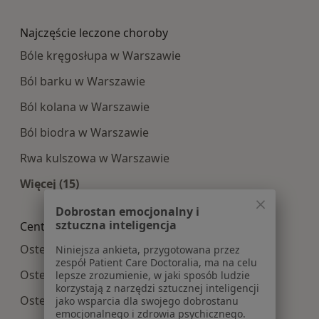
Więcej w kategorii: Najpopularniesze centra m
Najczęście leczone choroby
Bóle kręgosłupa w Warszawie
Ból barku w Warszawie
Ból kolana w Warszawie
Ból biodra w Warszawie
Rwa kulszowa w Warszawie
Więcej (15)
Więcej w kategorii: Najczęście leczone choroby
Dobrostan emocjonalny i
sztuczna inteligencja
Centra medyczne Osteopatia w pobliżu
Osteopatia centra medyczne w Piasecznie
Niniejsza ankieta, przygotowana przez
zespół Patient Care Doctoralia, ma na celu
Osteopatia centra medyczne w Pruszkowie
lepsze zrozumienie, w jaki sposób ludzie
korzystają z narzędzi sztucznej inteligencji
Osteopatia centra medyczne w Piastowie
jako wsparcia dla swojego dobrostanu
emocjonalnego i zdrowia psychicznego.