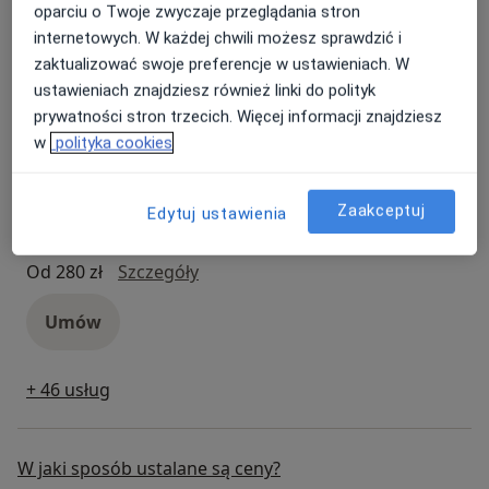
Umów
oparciu o Twoje zwyczaje przeglądania stron
internetowych. W każdej chwili możesz sprawdzić i
zaktualizować swoje preferencje w ustawieniach. W
Terapia czaszkowo-krzyżowa
Popularna
ustawieniach znajdziesz również linki do polityk
Terapia czaszkowo-krzyżowa
Od 240 zł
Szczegóły
prywatności stron trzecich. Więcej informacji znajdziesz
w
polityka cookies
Umów
Zaakceptuj
Edytuj ustawienia
Osteopatia dziecięca
Popularna
osteopatia dziecięca
Od 280 zł
Szczegóły
Umów
+ 46 usług
W jaki sposób ustalane są ceny?