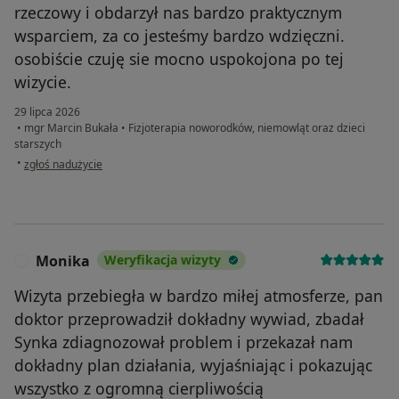
rzeczowy i obdarzył nas bardzo praktycznym
wsparciem, za co jesteśmy bardzo wdzięczni.
osobiście czuję sie mocno uspokojona po tej
wizycie.
29 lipca 2026
•
mgr Marcin Bukała
•
Fizjoterapia noworodków, niemowląt oraz dzieci
starszych
w opinii użytkownika MH
•
zgłoś nadużycie
Monika
Weryfikacja wizyty
M
Wizyta przebiegła w bardzo miłej atmosferze, pan
doktor przeprowadził dokładny wywiad, zbadał
Synka zdiagnozował problem i przekazał nam
dokładny plan działania, wyjaśniając i pokazując
wszystko z ogromną cierpliwością