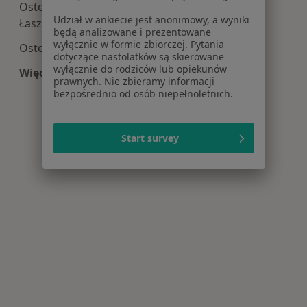
Osteopatia centra medyczne w Bliznym
Udział w ankiecie jest anonimowy, a wyniki
Łaszczyńskiego
będą analizowane i prezentowane
wyłącznie w formie zbiorczej. Pytania
Osteopatia centra medyczne w
dotyczące nastolatków są skierowane
wyłącznie do rodziców lub opiekunów
Więcej (2)
prawnych. Nie zbieramy informacji
Więcej w kategorii: Centra medyczne Osteopatia
bezpośrednio od osób niepełnoletnich.
Start survey