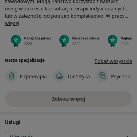
zawodowym. Mogą Państwo korzystać z naszych
usług w zakresie konsultacji i terapii indywidualnych,
lub w zależności od potrzeb kompleksowo. W pracy
O nas
wyróżnia nas rzetelność, poszanowanie prywatności
więcej
Naszych Pacjentów i dyskrecja. Dokładamy wszelkich
starań, by czuli się Państwo zaopiekowani, a tym z
Państwa, którzy obdarzyli nas zaufaniem dziękujemy.
Zachęcamy do korzystania z naszej wiedzy i
doświadczenia poprzez rejestrację online, lub
Nasze specjalizacje
Pokaż wszystkie
telefonicznie.
Fizjoterapia
Dietetyka
Psychologi
Zobacz więcej
Usługi