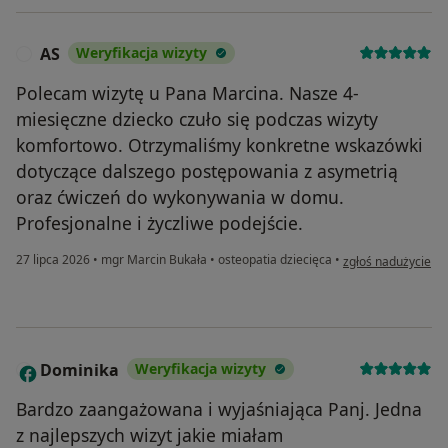
AS
Weryfikacja wizyty
A
Polecam wizytę u Pana Marcina. Nasze 4-
miesięczne dziecko czuło się podczas wizyty
komfortowo. Otrzymaliśmy konkretne wskazówki
dotyczące dalszego postępowania z asymetrią
oraz ćwiczeń do wykonywania w domu.
Profesjonalne i życzliwe podejście.
w opinii użytkowni
27 lipca 2026
•
mgr Marcin Bukała
•
osteopatia dziecięca
•
zgłoś nadużycie
Dominika
Weryfikacja wizyty
D
Bardzo zaangażowana i wyjaśniająca Panj. Jedna
z najlepszych wizyt jakie miałam