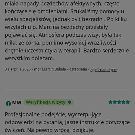
miała napady bezdechów afektywnych, często
kończące się omdleniami. Szukaliśmy pomocy u
wielu specjalistów, jednak byli bezradni. Po kilku
wizytach u p. Marcina bezdechy przestały
pojawiać się. Atmosfera podczas wizyt była tak
miła, że córka, pomimo wysokiej wrażliwości,
chętnie uczestniczyła w terapii. Bardzo serdecznie
wszystkim polecam.
w opinii użytkownika Anna 
3 sierpnia 2026
•
mgr Marcin Bukała
•
osteopatia
•
zgłoś nadużycie
MM
Weryfikacja wizyty
M
Profesjonalne podejście, wyczerpujące
odpowiedzi na pytania, jasne instrukcje dotyczące
ćwiczeń. Na pewno wrócę, dziękuję.