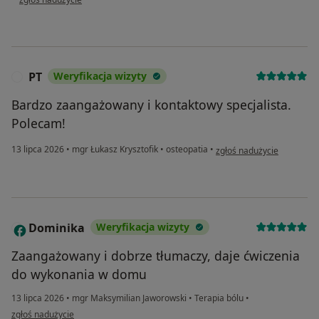
PT
Weryfikacja wizyty
P
Bardzo zaangażowany i kontaktowy specjalista.
Polecam!
w opinii użytkownika PT
13 lipca 2026
•
mgr Łukasz Krysztofik
•
osteopatia
•
zgłoś nadużycie
Dominika
Weryfikacja wizyty
D
Zaangażowany i dobrze tłumaczy, daje ćwiczenia
do wykonania w domu
13 lipca 2026
•
mgr Maksymilian Jaworowski
•
Terapia bólu
•
w opinii użytkownika Dominika
zgłoś nadużycie