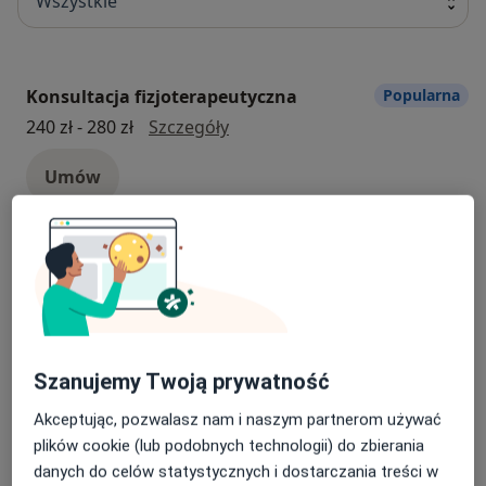
Wszystkie
Konsultacja fizjoterapeutyczna
Popularna
konsultacja fizjoterapeutyczna
240 zł - 280 zł
Szczegóły
Umów
Fala uderzeniowa
Popularna
Fala uderzeniowa
60 zł
Szczegóły
Umów
Szanujemy Twoją prywatność
Osteopatia
Popularna
Akceptując, pozwalasz nam i naszym partnerom używać
osteopatia
280 zł
Szczegóły
plików cookie (lub podobnych technologii) do zbierania
danych do celów statystycznych i dostarczania treści w