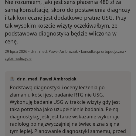
Nie rozumiem, jaki jest sens płacenia 480 zł za
samą konsultację, skoro do postawienia diagnozy
i tak konieczne jest dodatkowo płatne USG. Przy
tak wysokim koszcie wizyty oczekiwałbym, że
podstawowa diagnostyka będzie wliczona w
cenę.
29 lipca 2026
•
dr n. med. Paweł Ambroziak
•
konsultacja ortopedyczna
•
w opinii użytkownika Volodymyr
zgłoś nadużycie
dr n. med. Paweł Ambroziak
Podstawą diagnostyki i oceny leczenia po
złamaniu kości jest badanie RTG nie USG.
Wykonuję badanie USG w trakcie wizyty gdy jest
taka potrzeba jako uzupełnienie badania. Pełną
diagnostykę, jeśli jest takie wskazanie wykonuje
radiolog bo najzwyczajniej na świecie zna się na
tym lepiej. Planowanie diagnostyki samemu, przed