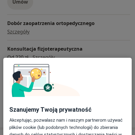
Umów
Dobór zaopatrzenia ortopedycznego
dobór zaopatrzenia ortopedycznego
Szczegóły
Konsultacja fizjoterapeutyczna
konsultacja fizjoterapeutyczna
Od 220 zł
Szczegóły
Konsultacja neurochirurgiczna
konsultacja neurochirurgiczna
Szczegóły
+ 5 usług
Szanujemy Twoją prywatność
W jaki sposób ustalane są ceny?
Akceptując, pozwalasz nam i naszym partnerom używać
plików cookie (lub podobnych technologii) do zbierania
danych do celów statystycznych i dostarczania treści w