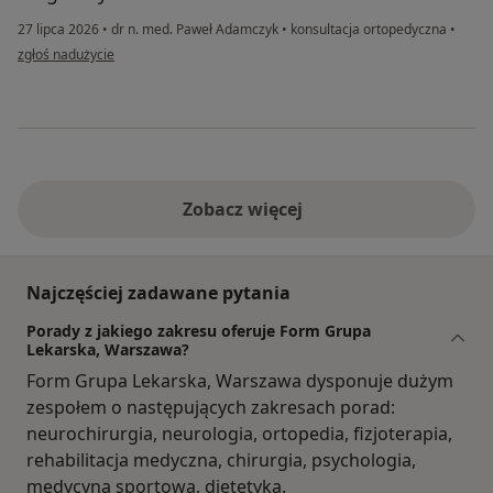
27 lipca 2026
•
dr n. med. Paweł Adamczyk
•
konsultacja ortopedyczna
•
w opinii użytkownika PF
zgłoś nadużycie
Zobacz więcej
Najczęściej zadawane pytania
Porady z jakiego zakresu oferuje Form Grupa
Lekarska, Warszawa?
Form Grupa Lekarska, Warszawa dysponuje dużym
zespołem o następujących zakresach porad:
neurochirurgia, neurologia, ortopedia, fizjoterapia,
rehabilitacja medyczna, chirurgia, psychologia,
medycyna sportowa, dietetyka.