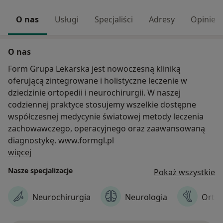
O nas
Usługi
Specjaliści
Adresy
Opinie
O nas
Form Grupa Lekarska jest nowoczesną kliniką
oferującą zintegrowane i holistyczne leczenie w
dziedzinie ortopedii i neurochirurgii. W naszej
codziennej praktyce stosujemy wszelkie dostępne
współczesnej medycynie światowej metody leczenia
zachowawczego, operacyjnego oraz zaawansowaną
diagnostykę. www.formgl.pl
O nas
więcej
Nasze specjalizacje
Pokaż wszystkie
Neurochirurgia
Neurologia
Orto