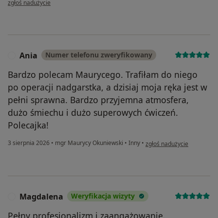
zgłoś nadużycie
Ania
Numer telefonu zweryfikowany
A
Bardzo polecam Maurycego. Trafiłam do niego
po operacji nadgarstka, a dzisiaj moja ręka jest w
pełni sprawna. Bardzo przyjemna atmosfera,
dużo śmiechu i dużo superowych ćwiczeń.
Polecajka!
w opinii użytkownika Ania
3 sierpnia 2026
•
mgr Maurycy Okuniewski
•
Inny
•
zgłoś nadużycie
Magdalena
Weryfikacja wizyty
M
Pełny profesjonalizm i zaangażowanie.