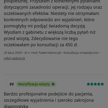
pośpiesznej. Przyszłam z konkretnymi pytaniami
dotyczącymi zasadności operacji, jej rodzaju oraz
oczekiwanych efektów. Niestety nie otrzymałam
konkretnych odpowiedzi ani wyjaśnień, które
pomogłyby mi podjąć świadomą decyzję.
Wyszłam z gabinetu z większą liczbą pytań niż
przed wizytą. Zdecydowanie nie tego
oczekiwałam po konsultacji za 450 zł.
29 lipca 2026
•
dr n. med. Paweł Adamczyk
•
konsultacja ortopedyczna
•
w opinii użytkownika Kamshat
zgłoś nadużycie
PF
Weryfikacja wizyty
P
Bardzo profesjonalne podejście do pacjenta,
szczegółowe wyjaśnienia i szeroko zakrojona
diagnostyka