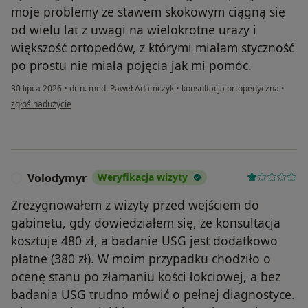
moje problemy ze stawem skokowym ciągną się
od wielu lat z uwagi na wielokrotne urazy i
większość ortopedów, z którymi miałam styczność
po prostu nie miała pojęcia jak mi pomóc.
30 lipca 2026
•
dr n. med. Paweł Adamczyk
•
konsultacja ortopedyczna
•
w opinii użytkownika Anna P
zgłoś nadużycie
Volodymyr
Weryfikacja wizyty
V
Zrezygnowałem z wizyty przed wejściem do
gabinetu, gdy dowiedziałem się, że konsultacja
kosztuje 480 zł, a badanie USG jest dodatkowo
płatne (380 zł). W moim przypadku chodziło o
ocenę stanu po złamaniu kości łokciowej, a bez
badania USG trudno mówić o pełnej diagnostyce.