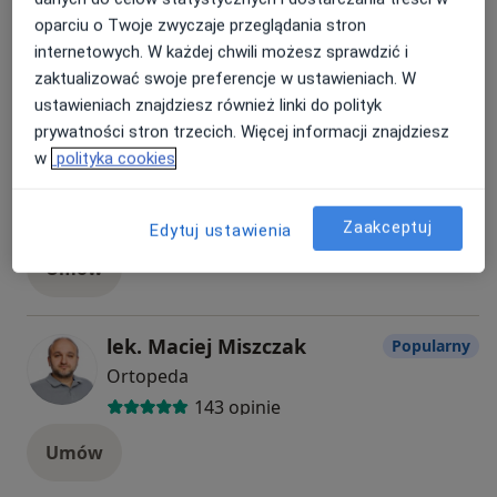
Specjaliści
oparciu o Twoje zwyczaje przeglądania stron
internetowych. W każdej chwili możesz sprawdzić i
Wszystkie
zaktualizować swoje preferencje w ustawieniach. W
ustawieniach znajdziesz również linki do polityk
prywatności stron trzecich. Więcej informacji znajdziesz
w
polityka cookies
dr n. med. Paweł Ambroziak
Popularny
Ortopeda, Lekarz medycyny sportowej
522 opinie
Zaakceptuj
Edytuj ustawienia
Umów
lek. Maciej Miszczak
Popularny
Ortopeda
143 opinie
Umów