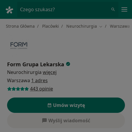
Me
Czego szukasz?
Strona Główna
Placówki
Neurochirurgia
Warszawa
Zmień miasto
Form Grupa Lekarska
Neurochirurgia
więcej
Warszawa
1 adres
443 opinie
Umów wizytę
Wyślij wiadomość