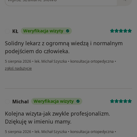
KŁ
Weryfikacja wizyty
K
Solidny lekarz z ogromną wiedzą i normalnym
podejściem do człowieka.
5 sierpnia 2026
•
lek. Michał Szyszka
•
konsultacja ortopedyczna
•
w opinii użytkownika KŁ
zgłoś nadużycie
Michal
Weryfikacja wizyty
M
Kolejna wizyta-jak zwykle profesjonalizm.
Dziękuję w imieniu mamy.
5 sierpnia 2026
•
lek. Michał Szyszka
•
konsultacja ortopedyczna
•
w opinii użytkownika Michal