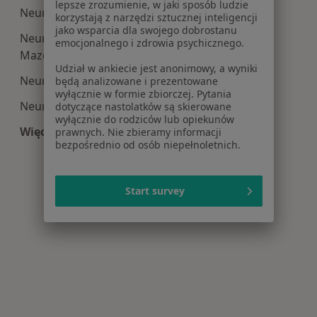
lepsze zrozumienie, w jaki sposób ludzie
Neurochirurgia centra medyczne w Legionowie
korzystają z narzędzi sztucznej inteligencji
jako wsparcia dla swojego dobrostanu
Neurochirurgia centra medyczne w Grodzisku
emocjonalnego i zdrowia psychicznego.
Mazowieckim
Udział w ankiecie jest anonimowy, a wyniki
Neurochirurgia centra medyczne w Piasecznie
będą analizowane i prezentowane
wyłącznie w formie zbiorczej. Pytania
Neurochirurgia centra medyczne w Raszynie
dotyczące nastolatków są skierowane
wyłącznie do rodziców lub opiekunów
Więcej (8)
prawnych. Nie zbieramy informacji
bezpośrednio od osób niepełnoletnich.
Więcej w kategorii: Centra medyczne Neurochir
Start survey