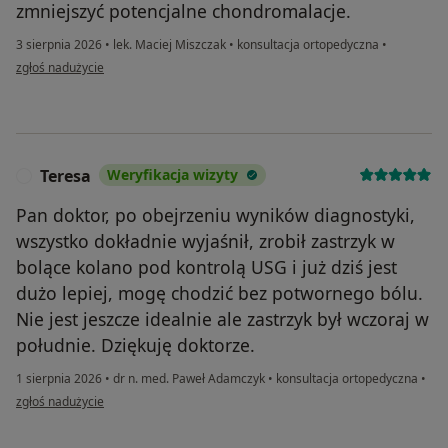
zmniejszyć potencjalne chondromalacje.
3 sierpnia 2026
•
lek. Maciej Miszczak
•
konsultacja ortopedyczna
•
w opinii użytkownika Łukasz
zgłoś nadużycie
Teresa
Weryfikacja wizyty
T
Pan doktor, po obejrzeniu wyników diagnostyki,
wszystko dokładnie wyjaśnił, zrobił zastrzyk w
bolące kolano pod kontrolą USG i już dziś jest
dużo lepiej, mogę chodzić bez potwornego bólu.
Nie jest jeszcze idealnie ale zastrzyk był wczoraj w
południe. Dziękuję doktorze.
1 sierpnia 2026
•
dr n. med. Paweł Adamczyk
•
konsultacja ortopedyczna
•
w opinii użytkownika Teresa
zgłoś nadużycie