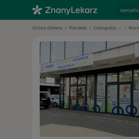
specjaliz
Strona Główna
Placówki
Osteopatia
Wars
Zmień mi