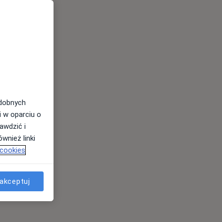
odobnych
i w oparciu o
awdzić i
wnież linki
 cookies
akceptuj