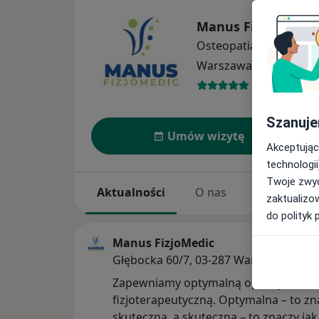
Manus FizjoMedic
Osteopatia
więcej
Warszawa
1 adres
136 opinii
Szanuje
Umów wizytę
Akceptując
technologii
Twoje zwyc
Aktualności
O nas
Usługi
zaktualizo
do polityk 
Manus FizjoMedic
Głębocka 60/7, 03-287 Warszawa
Zapewniamy optymalną opiekę
fizjoterapeutyczną. Optymalna – to zn
skuteczna, a skuteczna – to znaczy jak