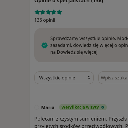
Opinie o specjalistach (136)
136 opinii
Sprawdzamy wszystkie opinie. Mode
zasadami, dowiedz się więcej o opin
Dowiedz się w
na
Dowiedz się więcej
Szukaj w opi
Maria
Weryfikacja wizyty
M
Polecam z czystym sumieniem. Przysz
przyjętych środków przeciwbólowych. Po