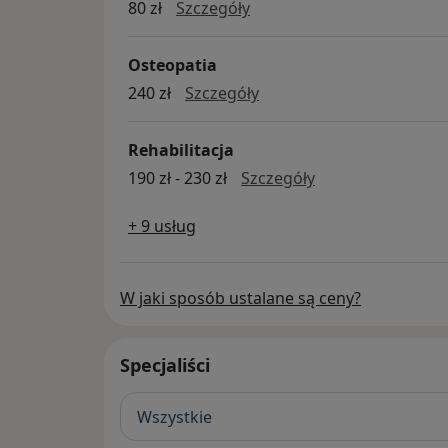
konsultacja fizjoterapeut
80 zł
Szczegóły
Osteopatia
osteopatia
240 zł
Szczegóły
Rehabilitacja
rehabilitacja
190 zł - 230 zł
Szczegóły
+ 9 usług
W jaki sposób ustalane są ceny?
Specjaliści
Wszystkie