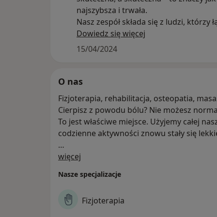
najszybsza i trwała.
Nasz zespół składa się z ludzi, którzy 
metody terapeutyczne. Zajmują się ró
Dowiedz się więcej
dziedzinami fizjoterapii i wykorzystuj
15/04/2024
podejścia terapeutyczne.
Dzięki temu jesteśmy w stanie dobrać
odpowiednie metody terapeutyczne d
O nas
każdego pacjenta indywidualnie. To d
Fizjoterapia, rehabilitacja, osteopatia, mas
możliwość kompleksowego i odpowie
Cierpisz z powodu bólu? Nie możesz norm
leczenia.
To jest właściwe miejsce. Użyjemy całej nas
Dzięki ciągłemu kształceniu stale pod
codzienne aktywności znowu stały się lekki
poziom usług, zapewniając profesjona
opiekę i trwałe rezultaty współpracy.
O nas
Zapewniamy optymalną opiekę fizjoterapeu
więcej
skuteczna, a skuteczna – to znaczy jak najsz
Nasze specjalizacje
Nasz zespół składa się z ludzi, którzy łącz
się różnymi dziedzinami fizjoterapii i wyko
Fizjoterapia
Dzięki temu jesteśmy w stanie dobrać odp