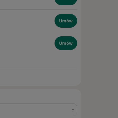
yczna
Umów
Umów