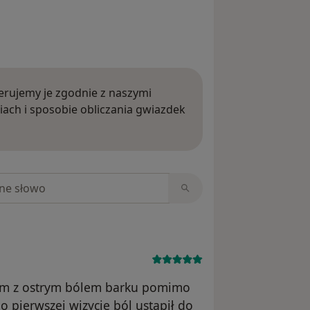
rujemy je zgodnie z naszymi
iach i sposobie obliczania gwiazdek
ięcej o opiniach
niach
łam z ostrym bólem barku pomimo
 pierwszej wizycie ból ustąpił do