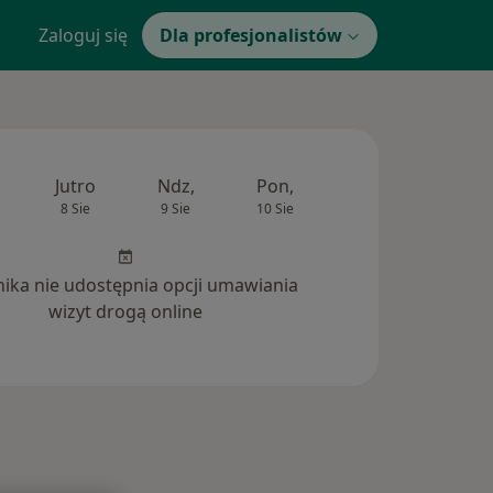
Zaloguj się
Dla profesjonalistów
Jutro
Ndz,
Pon,
Wt,
Śr,
8 Sie
9 Sie
10 Sie
11 Sie
12 Si
inika nie udostępnia opcji umawiania
wizyt drogą online