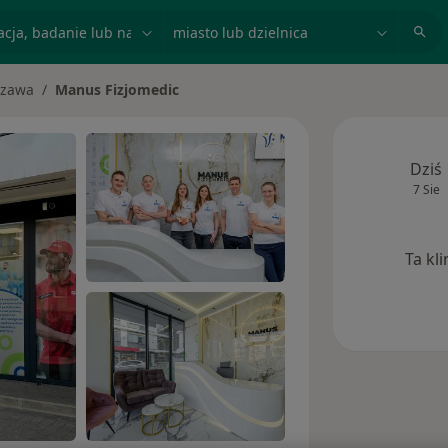
acja, badanie lub nazwisko
miasto lub dzielnica
zawa
Manus Fizjomedic
asto
Dziś
7 Sie
Ta kl