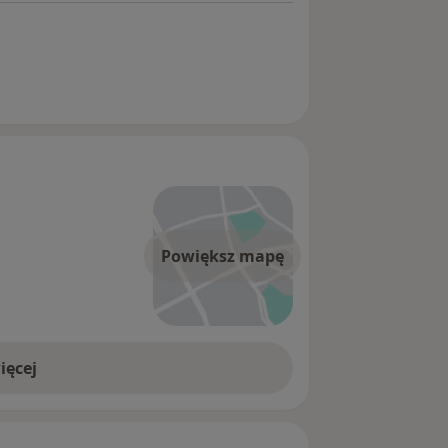
Powiększ mapę
ięcej