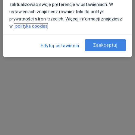
zaktualizować swoje preferencje w ustawieniach. W
ustawieniach znajdziesz również linki do polityk
prywatności stron trzecich. Więcej informacji znajdziesz
w
polityka cookies
Bezpieczne płatności
FLOSMED
Zaakceptuj
Edytuj ustawienia
·
Więcej
Endokrynologia, Interna, Ginekologia
7394 opinie
Adres 1
Adres 2
Adres 3
Poznańska 14, Skórzewo
•
Mapa
Konsultacja endokrynologa
350 zł
Pokaż więcej usług
dr n. med. Ariadna