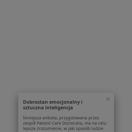
Pokaż profil
Centrum Medyczne GLOB39
·
Więcej
Endokrynologia, Reumatologia, Kardiologia
311 opinii
Dworcowa 39, Szamotuły
•
Mapa
Dobrostan emocjonalny i
Brak dostępnych specjalistów z wolnymi terminami w tym centrum medycznym.
sztuczna inteligencja
Niniejsza ankieta, przygotowana przez
Pokaż profil
zespół Patient Care Doctoralia, ma na celu
lepsze zrozumienie, w jaki sposób ludzie