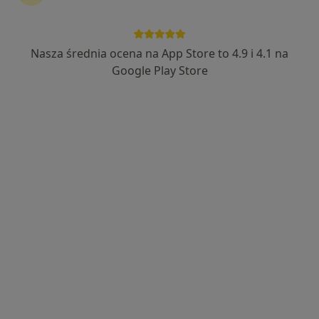
Centrum Medyczne Ułańska
·
Więcej
Endokrynologia, Ginekologia, Onkologia
Nasza średnia ocena na App Store to 4.9 i 4.1 na
3381 opinii
Google Play Store
Kolejowa, 1D/02, Rokietnica
•
Mapa
Konsultacja endokrynologiczna
400 zł
dr hab. n. med., prof.
uczelni Agnieszka
Zawiejska
ginekolog
Brak dostępnych specjalistów z wolnymi terminami w tym centrum medycznym.
Pokaż profil