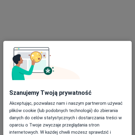
3949 opinii
Adres 1
Adres 2
Złotowska 51b/4, Poznań
•
Mapa
Konsultacja endokrynologiczna
350 zł
lek. Maria Majchrzak-
Hernandez
endokrynolog
Brak dostępnych specjalistów z wolnymi terminami w tym centrum medycznym.
Szanujemy Twoją prywatność
Pokaż profil
Akceptując, pozwalasz nam i naszym partnerom używać
plików cookie (lub podobnych technologii) do zbierania
danych do celów statystycznych i dostarczania treści w
oparciu o Twoje zwyczaje przeglądania stron
internetowych. W każdej chwili możesz sprawdzić i