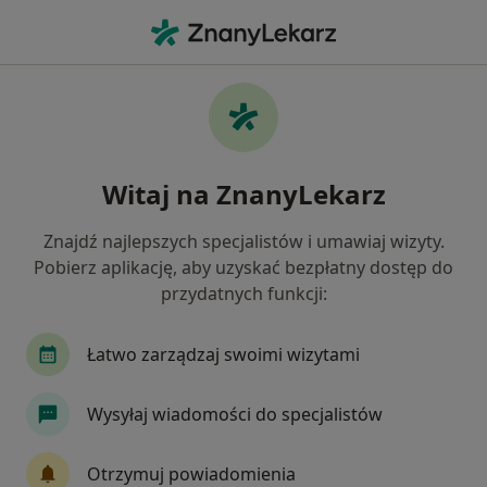
Me
Endokrynologia • Szamotuły, wielkopolskie
Filtry
• 1
Ubezpieczenie
Map
Endokrynologia placówki w Szamotułach
Witaj na ZnanyLekarz
Jak działają wyniki wyszukiwania
Znajdź najlepszych specjalistów i umawiaj wizyty.
Pobierz aplikację, aby uzyskać bezpłatny dostęp do
Wybierz swoje ubezpieczenie
przydatnych funkcji:
Łatwo zarządzaj swoimi wizytami
Wysyłaj wiadomości do specjalistów
Otrzymuj powiadomienia