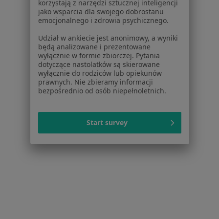
korzystają z narzędzi sztucznej inteligencji
jako wsparcia dla swojego dobrostanu
emocjonalnego i zdrowia psychicznego.
Udział w ankiecie jest anonimowy, a wyniki
będą analizowane i prezentowane
wyłącznie w formie zbiorczej. Pytania
dotyczące nastolatków są skierowane
wyłącznie do rodziców lub opiekunów
prawnych. Nie zbieramy informacji
Medkomplex Sp. z o.o.
bezpośrednio od osób niepełnoletnich.
·
Więcej
Endokrynologia, Interna, Chirurgia
34 opinie
Start survey
Dworcowa 18, Szamotuły
•
Mapa
Konsultacja endokrynologiczna (kolejna wizyta)
150 zł
Pokaż więcej usług
Brak dostępnych specjalistów z wolnymi terminami w tym centrum medycznym.
Pokaż profil