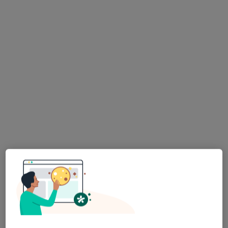
Centrum Zdrowia Psychicznego MEDICO
Psychologia, Psychiatria, Psychoterapia
85 opinii
Poznańska 97B, Tarnowo Podgórne
•
Mapa
Konsultacja psychologiczna
200 zł
Pokaż więcej usług
mgr Jakub Czurczak
mgr Paulina
mgr Anna Cierzniak
psycholog
Kopczyńska
psycholog
psycholog
Zobacz wszystkich 7 specjalistów
Brak dostępnych specjalistów z wolnymi terminami w tym centrum medycznym.