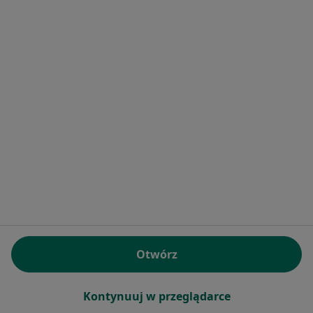
Bezpieczne płatności
Centrum Terapii ALMA
·
Więcej
Psychologia, Psychoterapia, Psychiatria
4350 opinii
Bezpłatna konsultacja wstępna - telefoniczna
Pokaż więcej usług
mgr Anna Sadowska
mgr Damian
mgr Julia Zboralska
psycholog
Rutkiewicz
psycholog
psycholog
Zobacz wszystkich 176 specjalistów
Brak dostępnych specjalistów z wolnymi terminami w tym centrum medycznym.
Otwórz
Pokaż profil
Kontynuuj w przeglądarce