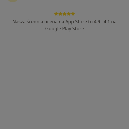
Bezpieczne płatności
Gabinety Lekarskie RENOVATIO-MED
Nasza średnia ocena na App Store to 4.9 i 4.1 na
·
Więcej
Psychologia, Chirurgia, Hipertensjologia
Google Play Store
1354 opinie
Florencka 2/5, Tarnowo Podgórne
•
Mapa
Brak dostępnych specjalistów z wolnymi terminami w tym centrum medycznym.
Pokaż profil
RokMed