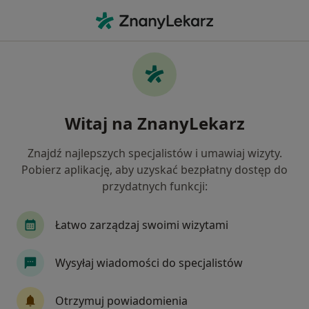
Me
Psychologia • Szamotuły, wielkopolskie
Filtry
• 1
Ubezpieczenie
Map
Psychologia placówki w Szamotułach
Witaj na ZnanyLekarz
Jak działają wyniki wyszukiwania
Znajdź najlepszych specjalistów i umawiaj wizyty.
Pobierz aplikację, aby uzyskać bezpłatny dostęp do
Wybierz swoje ubezpieczenie
przydatnych funkcji:
Łatwo zarządzaj swoimi wizytami
Wysyłaj wiadomości do specjalistów
Otrzymuj powiadomienia