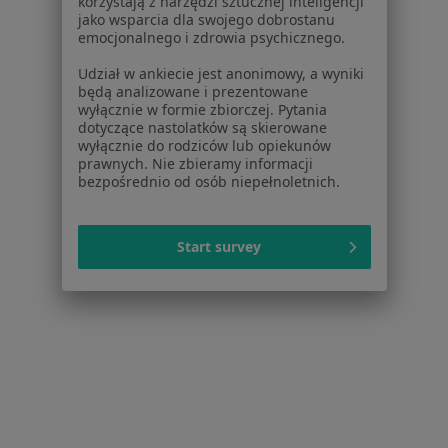
korzystają z narzędzi sztucznej inteligencji
jako wsparcia dla swojego dobrostanu
emocjonalnego i zdrowia psychicznego.
Udział w ankiecie jest anonimowy, a wyniki
będą analizowane i prezentowane
wyłącznie w formie zbiorczej. Pytania
dotyczące nastolatków są skierowane
wyłącznie do rodziców lub opiekunów
prawnych. Nie zbieramy informacji
Bezpieczne płatności
bezpośrednio od osób niepełnoletnich.
Centrum Zdrowia Psychicznego Optimus
·
Więcej
Start survey
Psychologia, Psychologia dziecięca, Psychoterapia
485 opinii
Konsultacja psychologiczna
200 zł
Pokaż więcej usług
mgr Paulina
mgr Magdalena
mgr Michalina
Siarkowska
Hrankowska
Skrzetuska