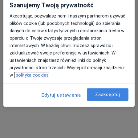
Szanujemy Twoją prywatność
Pokaż profil
Akceptując, pozwalasz nam i naszym partnerom używać
plików cookie (lub podobnych technologii) do zbierania
danych do celów statystycznych i dostarczania treści w
oparciu o Twoje zwyczaje przeglądania stron
internetowych. W każdej chwili możesz sprawdzić i
zaktualizować swoje preferencje w ustawieniach. W
ustawieniach znajdziesz również linki do polityk
prywatności stron trzecich. Więcej informacji znajdziesz
w
polityka cookies
Doktor Vita Rokietnica
·
Więcej
Psychologia, Chirurgia, Diabetologia
Zaakceptuj
26 opinii
Edytuj ustawienia
Golęcińska 12, Rokietnica
•
Mapa
Brak dostępnych specjalistów z wolnymi terminami w tym centrum medycznym.
Pokaż profil