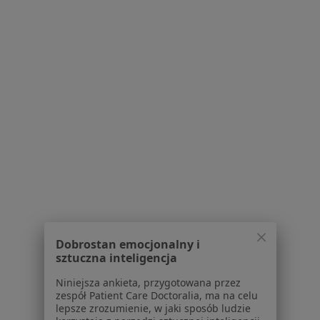
Bezpieczne płatności
Urbann Clinic
·
Więcej
Psychologia, Psychologia dziecięca, Psychoterapia
501 opinii
Bezpłatna konsultacja wstępna - telefoniczna
Pokaż więcej usług
mgr Paulina
mgr Aleksandra
mgr Zuzanna
Urbanowicz
Jędrzejczyk
Buraczewska
psycholog
psycholog
psycholog
Zobacz wszystkich 13 specjalistów
Dobrostan emocjonalny i
Brak dostępnych specjalistów z wolnymi terminami w tym centrum medycznym.
sztuczna inteligencja
Pokaż profil
Niniejsza ankieta, przygotowana przez
zespół Patient Care Doctoralia, ma na celu
lepsze zrozumienie, w jaki sposób ludzie