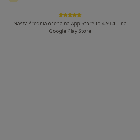
101 opinii
Ołówkowa 1 d, Pruszków
•
Mapa
Nasza średnia ocena na App Store to 4.9 i 4.1 na
Konsultacja neurochirurgiczna
350 zł
Google Play Store
lek. Paweł Kowalczyk
neurochirurg
Brak dostępnych specjalistów z wolnymi terminami w tym centrum medycznym.
Pokaż profil
Dostępni specjaliści
Specjaliści znajdują się poza Grodzisk Mazowiecki,
mazowieckie, w obszarach bliskich Twojemu
wyszukiwaniu.