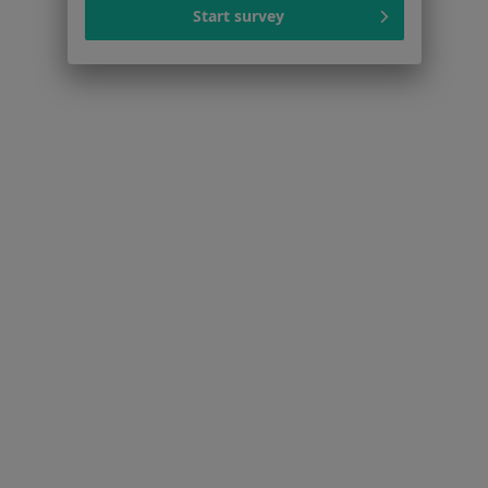
Polityka cookies
Start survey
Jak działają wyniki wyszukiwania
Dostępność
O nas
Praca
Rekrutujemy!
Partnerzy
Centrum prasowe
Kontakt
Dla pacjentów
Lekarze
Placówki medyczne
Pytania i odpowiedzi
Usługi i zabiegi
Choroby
Pomoc
Aplikacje mobilne
Blog dla pacjentów