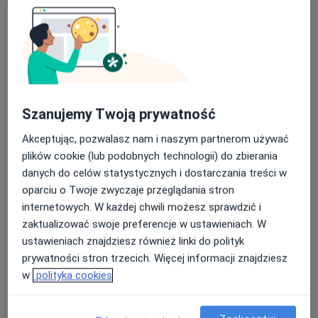
dr n. med. Emir
Sajjad
neurochirurg
Brak dostępnych specjalistów z wolnymi terminami w tym centrum medycznym.
Szanujemy Twoją prywatność
Pokaż profil
Akceptując, pozwalasz nam i naszym partnerom używać
plików cookie (lub podobnych technologii) do zbierania
danych do celów statystycznych i dostarczania treści w
oparciu o Twoje zwyczaje przeglądania stron
internetowych. W każdej chwili możesz sprawdzić i
zaktualizować swoje preferencje w ustawieniach. W
ustawieniach znajdziesz również linki do polityk
prywatności stron trzecich. Więcej informacji znajdziesz
w
polityka cookies
Bezpieczne płatności
Gaja Gabinety Lekarskie