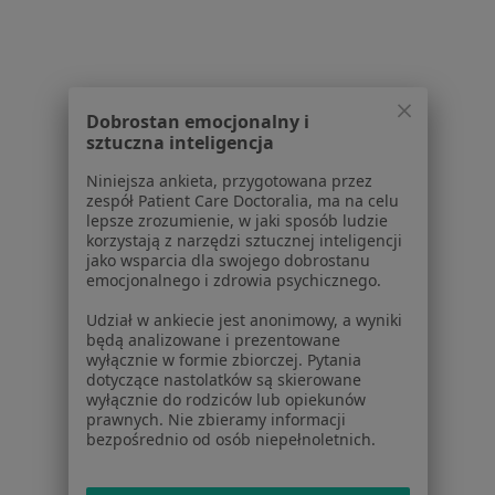
Pokaż profil
Dobrostan emocjonalny i
Strona Główna
Placówki
Neurochirurgia
sztuczna inteligencja
Zmień miasto
Grodzisk Mazowiecki
Zmień miasto
Niniejsza ankieta, przygotowana przez
zespół Patient Care Doctoralia, ma na celu
lepsze zrozumienie, w jaki sposób ludzie
korzystają z narzędzi sztucznej inteligencji
jako wsparcia dla swojego dobrostanu
emocjonalnego i zdrowia psychicznego.
Udział w ankiecie jest anonimowy, a wyniki
Serwis
będą analizowane i prezentowane
wyłącznie w formie zbiorczej. Pytania
Regulamin
dotyczące nastolatków są skierowane
Polityka prywatności pacjentów
wyłącznie do rodziców lub opiekunów
Polityka prywatności profesjonalistów
prawnych. Nie zbieramy informacji
bezpośrednio od osób niepełnoletnich.
Polityka prywatności dla profesjonalistów, których
dane pozyskaliśmy samodzielnie