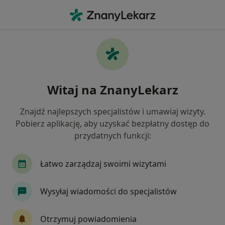
Me
Neurochirurgia • Grodzisk Mazowiecki, mazowieckie
Filtry
• 1
Mapa
Neurochirurgia placówki w Grodzisku
Witaj na ZnanyLekarz
Mazowieckim
Jak działają wyniki wyszukiwania
Znajdź najlepszych specjalistów i umawiaj wizyty.
Pobierz aplikację, aby uzyskać bezpłatny dostęp do
przydatnych funkcji:
Łatwo zarządzaj swoimi wizytami
Wysyłaj wiadomości do specjalistów
Centrum Medyczne Eureka
Otrzymuj powiadomienia
·
Więcej
Neurochirurgia, Ginekologia, Chirurgia