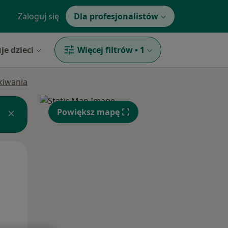
Zaloguj się
Dla profesjonalistów
je dzieci
Więcej filtrów
•
1
ukiwania
Powiększ mapę
Śr,
Czw,
Pt,
12 Sie
13 Sie
14 Sie