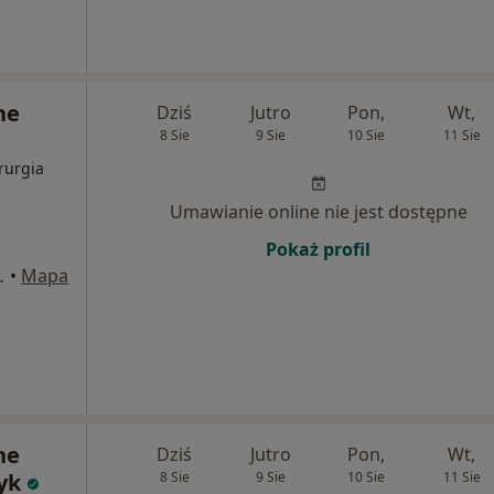
ne
Dziś
Jutro
Pon,
Wt,
8 Sie
9 Sie
10 Sie
11 Sie
rurgia
Umawianie online nie jest dostępne
Pokaż profil
0/LU2, Kraków
•
Mapa
ne
Dziś
Jutro
Pon,
Wt,
zyk
8 Sie
9 Sie
10 Sie
11 Sie