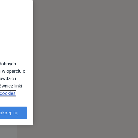
Śr,
Czw,
Pt,
odobnych
12 Sie
13 Sie
14 Sie
i w oparciu o
awdzić i
wnież linki
 cookies
akceptuj