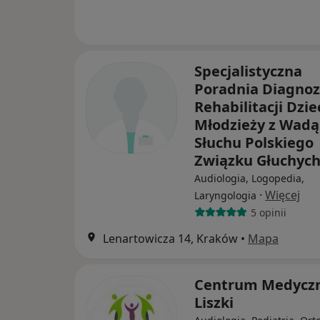
Specjalistyczna
Poradnia Diagnoz
Rehabilitacji Dziec
Młodzieży z Wadą
Słuchu Polskiego
Związku Głuchyc
Audiologia, Logopedia,
·
Więcej
Laryngologia
5 opinii
Lenartowicza 14, Kraków
•
Mapa
Centrum Medycz
Liszki