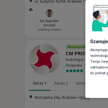
ul. Łużycka 42/44, Kraków
•
Mapa
lek. Bogusław
Barański
audiolog, foniatra
Szanuje
Bezpieczne płatności
Akceptując
CM PROMED
technologii
Audiologia, Laryngologia,
Twoje zwyc
·
Więcej
Ortopedia
zaktualizo
3084 opinie
do polityk 
Adres 1
Adres 2
Adres 3
Adres
Rozrywka 24a, Kraków
•
Mapa