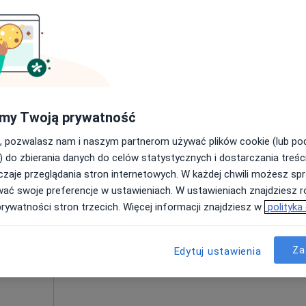
my Twoją prywatność
Dziś
Jutro
Pon,
Wt,
, pozwalasz nam i naszym partnerom używać plików cookie (lub p
8 Sie
9 Sie
10 Sie
11 Sie
) do zbierania danych do celów statystycznych i dostarczania treśc
zaje przeglądania stron internetowych. W każdej chwili możesz spr
wać swoje preferencje w ustawieniach. W ustawieniach znajdziesz ró
Umawianie online nie jest dostępne
prywatności stron trzecich. Więcej informacji znajdziesz w
polityka
Pokaż profil
 4
Za
Edytuj ustawienia