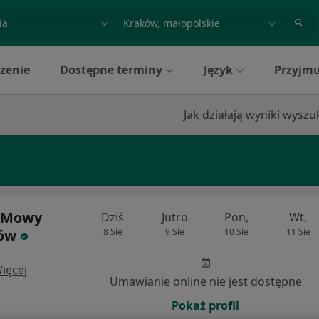
acja, badanie lub nazwisko
miasto lub dzielnica
zenie
Dostępne terminy
Język
Przyjmu
Jak działają wyniki wysz
i Mowy
Dziś
Jutro
Pon,
Wt,
ków
8 Sie
9 Sie
10 Sie
11 Sie
ięcej
Umawianie online nie jest dostępne
Pokaż profil