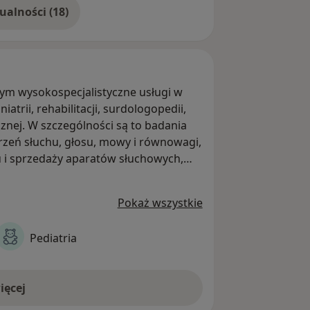
Pokaż więcej aktualności (18)
ym wysokospecjalistyczne usługi w
iatrii, rehabilitacji, surdologopedii,
ycznej. W szczególności są to badania
burzeń słuchu, głosu, mowy i równowagi,
 i sprzedaży aparatów słuchowych,
h, rehabilitacji słuchu i mowy.
 z problemami w zakresie słuchu i
Pokaż wszystkie
u placówkach NZOZ-u Centrum Słuchu i
Pediatria
ięcej