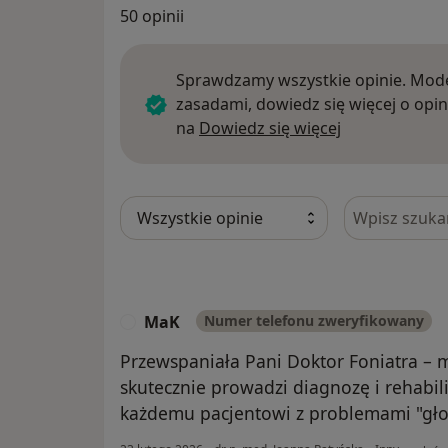
50 opinii
Sprawdzamy wszystkie opinie. Mode
zasadami, dowiedz się więcej o opin
Dowiedz się w
na
Dowiedz się więcej
Szukaj w opi
MaK
Numer telefonu zweryfikowany
M
Przewspaniała Pani Doktor Foniatra – m
skutecznie prowadzi diagnozę i rehabil
każdemu pacjentowi z problemami "gł
w opin