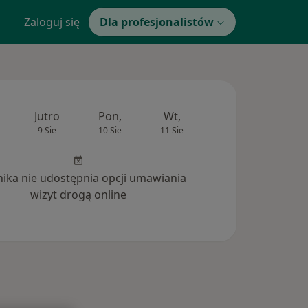
Zaloguj się
Dla profesjonalistów
Jutro
Pon,
Wt,
Śr,
Czw
9 Sie
10 Sie
11 Sie
12 Sie
13 Si
inika nie udostępnia opcji umawiania
wizyt drogą online