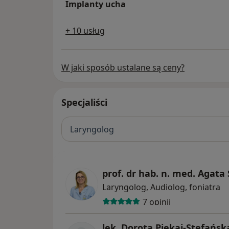
Implanty ucha
+ 10 usług
W jaki sposób ustalane są ceny?
Specjaliści
Laryngolog
prof. dr hab. n. med. Agata
Laryngolog, Audiolog, foniatra
7 opinii
lek. Dorota Piekaj-Stefańsk