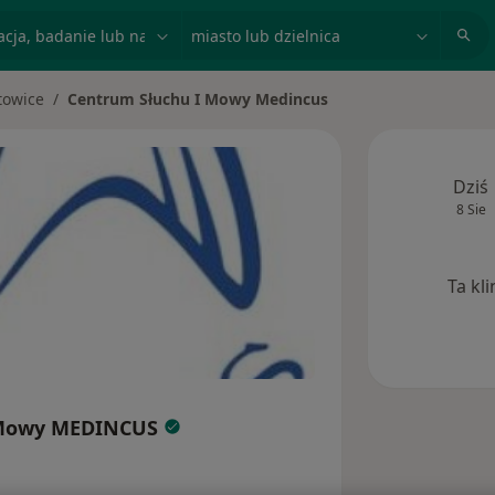
acja, badanie lub nazwisko
miasto lub dzielnica
towice
Centrum Słuchu I Mowy Medincus
iasto
Dziś
8 Sie
Ta kl
 Mowy MEDINCUS