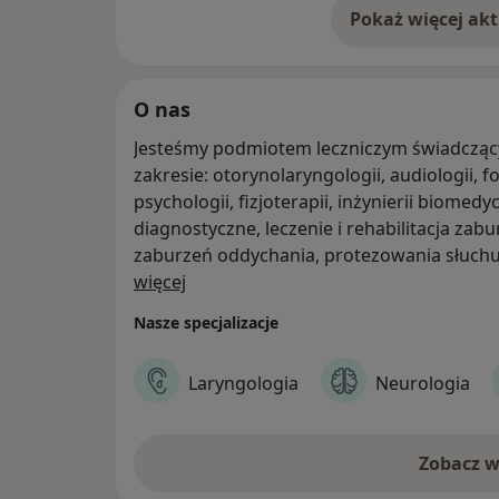
O nas
Jesteśmy podmiotem leczniczym świadcząc
zakresie: otorynolaryngologii, audiologii, fon
psychologii, fizjoterapii, inżynierii biomed
diagnostyczne, leczenie i rehabilitacja za
zaburzeń oddychania, protezowania słuchu
O nas
diagnostyki pod kątem implantów słuchowyc
więcej
Zapewniamy kompleksową opiekę pacjentów
Nasze specjalizacje
mowy realizujemy obecnie już w dziesięci
Mowy „MEDINCUS” w całej Polsce.
Laryngologia
Neurologia
Zobacz w