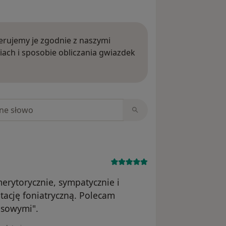
rujemy je zgodnie z naszymi
iach i sposobie obliczania gwiazdek
ięcej o opiniach
niach
erytorycznie, sympatycznie i
itację foniatryczną. Polecam
osowymi".
ii użytkownika MaK