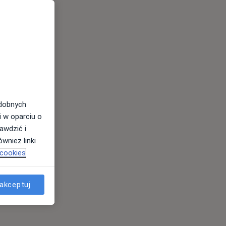
odobnych
i w oparciu o
awdzić i
wnież linki
 cookies
akceptuj