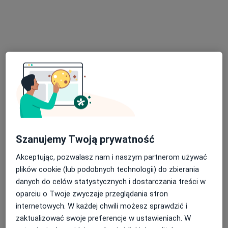
·
Więcej
Anestezjologia, Kardiologia, Interna
25 opinii
Katowicka 22, Mikołów
•
Mapa
Konsultacja anestezjologiczna
Brak dostępnych specjalistów z wolnymi terminami w tym centrum medycznym.
Pokaż profil
Szanujemy Twoją prywatność
Dostępni specjaliści
Akceptując, pozwalasz nam i naszym partnerom używać
Specjaliści znajdują się poza Tychy, śląskie, w
plików cookie (lub podobnych technologii) do zbierania
obszarach bliskich Twojemu wyszukiwaniu.
danych do celów statystycznych i dostarczania treści w
oparciu o Twoje zwyczaje przeglądania stron
internetowych. W każdej chwili możesz sprawdzić i
zaktualizować swoje preferencje w ustawieniach. W