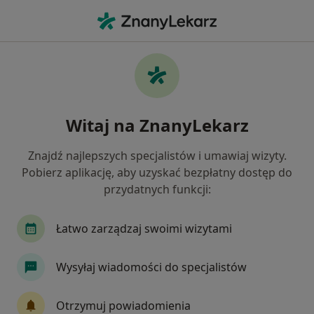
Me
Anestezjologia • Tychy, śląskie
Filtry
• 1
Ubezpieczenie
Map
Anestezjologia placówki w Tychach
Witaj na ZnanyLekarz
Jak działają wyniki wyszukiwania
Znajdź najlepszych specjalistów i umawiaj wizyty.
Pobierz aplikację, aby uzyskać bezpłatny dostęp do
Wybierz swoje ubezpieczenie
przydatnych funkcji:
Łatwo zarządzaj swoimi wizytami
Wysyłaj wiadomości do specjalistów
Otrzymuj powiadomienia