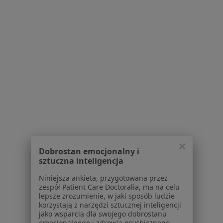
Megrez Szpital Wojewódzki w Tychach
·
Więcej
Anestezjologia, Interna, Ginekologia
10 opinii
Edukacji 102, Tychy
•
Mapa
Dobrostan emocjonalny i
Brak dostępnych specjalistów z wolnymi terminami w tym centrum medycznym.
sztuczna inteligencja
Pokaż profil
Niniejsza ankieta, przygotowana przez
zespół Patient Care Doctoralia, ma na celu
lepsze zrozumienie, w jaki sposób ludzie
korzystają z narzędzi sztucznej inteligencji
jako wsparcia dla swojego dobrostanu
emocjonalnego i zdrowia psychicznego.