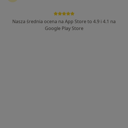
Bezpieczne płatności
Galen-Ortopedia
Nasza średnia ocena na App Store to 4.9 i 4.1 na
·
Więcej
Anestezjologia, Ortopedia, Medycyna sportowa
Google Play Store
94 opinie
Jerzego 6, Bieruń
•
Mapa
Konsultacja anestezjologiczna
Brak dostępnych specjalistów z wolnymi terminami w tym centrum medycznym.
Pokaż profil