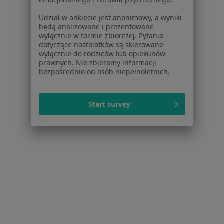
Strona Główna
Placówki
Anestezjologia
Tychy
Zmień miasto
Zmień
Udział w ankiecie jest anonimowy, a wyniki
będą analizowane i prezentowane
wyłącznie w formie zbiorczej. Pytania
dotyczące nastolatków są skierowane
wyłącznie do rodziców lub opiekunów
prawnych. Nie zbieramy informacji
bezpośrednio od osób niepełnoletnich.
Serwis
Regulamin
Start survey
Polityka prywatności pacjentów
Polityka prywatności profesjonalistów
Polityka prywatności dla profesjonalistów, których
dane pozyskaliśmy samodzielnie
Polityka cookies
Jak działają wyniki wyszukiwania
Dostępność
O nas
Praca
Rekrutujemy!
Partnerzy