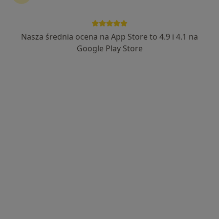
Bezpieczne płatności
DOBROSTAN CENTRUM WSPARCIA
Nasza średnia ocena na App Store to 4.9 i 4.1 na
·
Więcej
Onkologia, Psychiatria, Chirurgia
Google Play Store
178 opinii
Sikorskiego 153/155, Tychy
•
Mapa
Konsultacja onkologiczna
280 zł
dr n. med. Katarzyna
Walkiewicz
internista
Brak dostępnych specjalistów z wolnymi terminami w tym centrum medycznym.
Pokaż profil