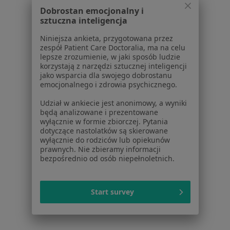
Polityka prywatności pacjentów
Dobrostan emocjonalny i
Polityka prywatności profesjonalistów
sztuczna inteligencja
Polityka prywatności dla profesjonalistów, których
Niniejsza ankieta, przygotowana przez
dane pozyskaliśmy samodzielnie
zespół Patient Care Doctoralia, ma na celu
Polityka cookies
lepsze zrozumienie, w jaki sposób ludzie
korzystają z narzędzi sztucznej inteligencji
Jak działają wyniki wyszukiwania
jako wsparcia dla swojego dobrostanu
Dostępność
emocjonalnego i zdrowia psychicznego.
O nas
Udział w ankiecie jest anonimowy, a wyniki
Praca
Rekrutujemy!
będą analizowane i prezentowane
Partnerzy
wyłącznie w formie zbiorczej. Pytania
Centrum prasowe
dotyczące nastolatków są skierowane
wyłącznie do rodziców lub opiekunów
Kontakt
prawnych. Nie zbieramy informacji
bezpośrednio od osób niepełnoletnich.
Dla pacjentów
Lekarze
Start survey
Placówki medyczne
Pytania i odpowiedzi
Usługi i zabiegi