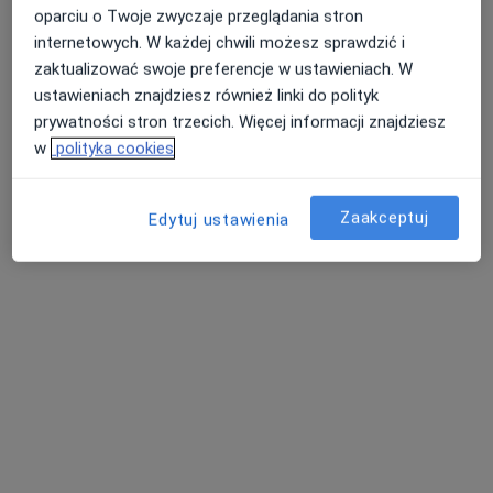
Derkacza 13, Gliwice
•
Mapa
oparciu o Twoje zwyczaje przeglądania stron
Konsultacja onkologiczna
300 zł
internetowych. W każdej chwili możesz sprawdzić i
zaktualizować swoje preferencje w ustawieniach. W
ustawieniach znajdziesz również linki do polityk
prywatności stron trzecich. Więcej informacji znajdziesz
lek. Marcin
w
polityka cookies
Rajczykowski
onkolog
Zaakceptuj
Brak dostępnych specjalistów z wolnymi terminami w tym centrum medycznym.
Edytuj ustawienia
Pokaż profil