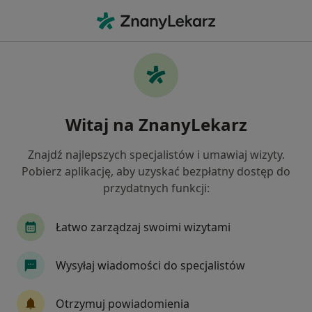
Me
Onkologia • Tychy, śląskie
Filtry
• 1
Ubezpieczenie
Map
Onkologia placówki w Tychach
Witaj na ZnanyLekarz
Jak działają wyniki wyszukiwania
Znajdź najlepszych specjalistów i umawiaj wizyty.
Pobierz aplikację, aby uzyskać bezpłatny dostęp do
Wybierz swoje ubezpieczenie
przydatnych funkcji:
Łatwo zarządzaj swoimi wizytami
Wysyłaj wiadomości do specjalistów
Otrzymuj powiadomienia