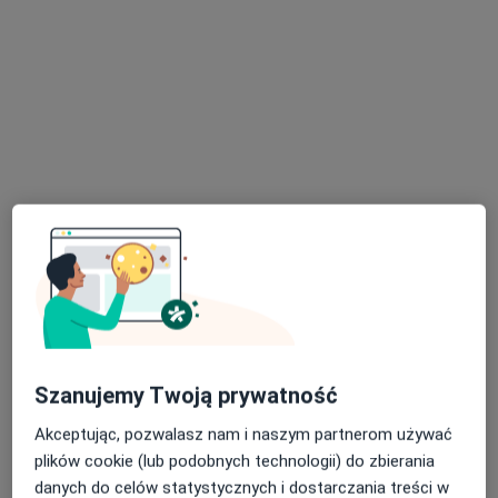
Dostępni specjaliści
Specjaliści znajdują się poza Tychy, śląskie, w
obszarach bliskich Twojemu wyszukiwaniu.
Bezpieczne płatności
Centrum Medyczne Nowy Świat
·
Więcej
Onkologia, Ortopedia, Ortopedia dziecięca
Szanujemy Twoją prywatność
2214 opinii
Akceptując, pozwalasz nam i naszym partnerom używać
Adres 1
Adres 2
plików cookie (lub podobnych technologii) do zbierania
danych do celów statystycznych i dostarczania treści w