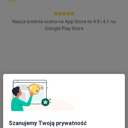
Sport-Klinika
·
Więcej
Anestezjologia, Ortopedia, Chirurgia
Nasza średnia ocena na App Store to 4.9 i 4.1 na
659 opinii
Google Play Store
Sanatoryjna 7, Ustroń
•
Mapa
Konsultacja anestezjologiczna
250 zł
Brak dostępnych specjalistów z wolnymi terminami w tym centrum medycznym.
Pokaż profil
Szanujemy Twoją prywatność