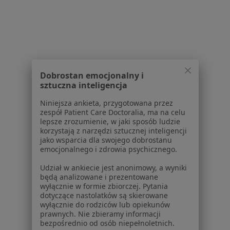
Centrum prasowe
Kontakt
Dla pacjentów
Lekarze
Placówki medyczne
Dobrostan emocjonalny i
Pytania i odpowiedzi
sztuczna inteligencja
Usługi i zabiegi
Niniejsza ankieta, przygotowana przez
Choroby
zespół Patient Care Doctoralia, ma na celu
Pomoc
lepsze zrozumienie, w jaki sposób ludzie
Aplikacje mobilne
korzystają z narzędzi sztucznej inteligencji
jako wsparcia dla swojego dobrostanu
Blog dla pacjentów
emocjonalnego i zdrowia psychicznego.
Dla profesjonalistów
Udział w ankiecie jest anonimowy, a wyniki
będą analizowane i prezentowane
Cennik
wyłącznie w formie zbiorczej. Pytania
Dla lekarzy
dotyczące nastolatków są skierowane
Dla placówek medycznych
wyłącznie do rodziców lub opiekunów
prawnych. Nie zbieramy informacji
Noa Notes
nowość
bezpośrednio od osób niepełnoletnich.
Baza wiedzy