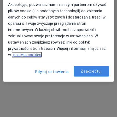
AMERICAN HEART OF POLAND S.A.
Akceptując, pozwalasz nam i naszym partnerom używać
·
Więcej
Anestezjologia, Kardiologia, Interna
plików cookie (lub podobnych technologii) do zbierania
92 opinie
danych do celów statystycznych i dostarczania treści w
oparciu o Twoje zwyczaje przeglądania stron
Adres 1
Adres 2
internetowych. W każdej chwili możesz sprawdzić i
zaktualizować swoje preferencje w ustawieniach. W
Liburnia 5, Cieszyn
•
Mapa
ustawieniach znajdziesz również linki do polityk
Brak dostępnych specjalistów z wolnymi terminami w tym centrum medycznym.
prywatności stron trzecich. Więcej informacji znajdziesz
w
polityka cookies
Pokaż profil
Zaakceptuj
Edytuj ustawienia