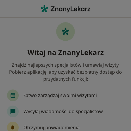
Me
Anestezjologia • Cieszyn, śląskie
Filtry
• 1
Ubezpieczenie
Map
Anestezjologia placówki w Cieszynie
Witaj na ZnanyLekarz
Jak działają wyniki wyszukiwania
Znajdź najlepszych specjalistów i umawiaj wizyty.
Pobierz aplikację, aby uzyskać bezpłatny dostęp do
Wybierz swoje ubezpieczenie
przydatnych funkcji:
Łatwo zarządzaj swoimi wizytami
Wysyłaj wiadomości do specjalistów
Otrzymuj powiadomienia