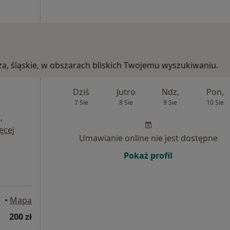
za, śląskie, w obszarach bliskich Twojemu wyszukiwaniu.
Dziś
Jutro
Ndz,
Pon,
7 Sie
8 Sie
9 Sie
10 Sie
,
ęcej
Umawianie online nie jest dostępne
Pokaż profil
•
Mapa
200 zł