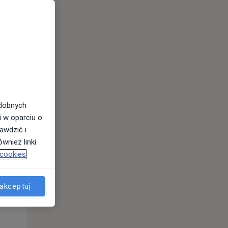
odobnych
i w oparciu o
awdzić i
Wt,
Śr,
Czw,
wnież linki
11 Sie
12 Sie
13 Sie
 cookies
akceptuj