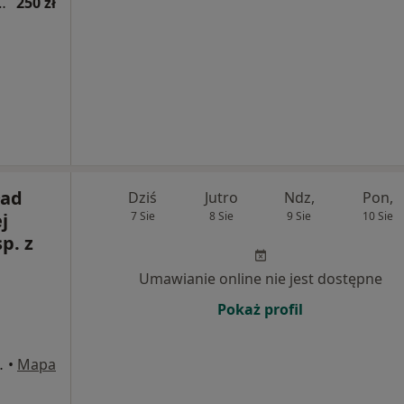
eczenia bólu (pierwsza wizyta)
250 zł
ład
Dziś
Jutro
Ndz,
Pon,
j
7 Sie
8 Sie
9 Sie
10 Sie
p. z
Umawianie online nie jest dostępne
Pokaż profil
browa Górnicza
•
Mapa