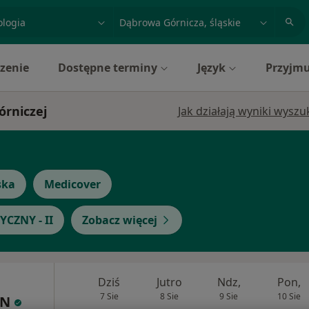
acja, badanie lub nazwisko
miasto lub dzielnica
zenie
Dostępne terminy
Język
Przyjmu
órniczej
Jak działają wyniki wysz
ska
Medicover
CZNY - II
Zobacz więcej
Dziś
Jutro
Ndz,
Pon,
7 Sie
8 Sie
9 Sie
10 Sie
IN