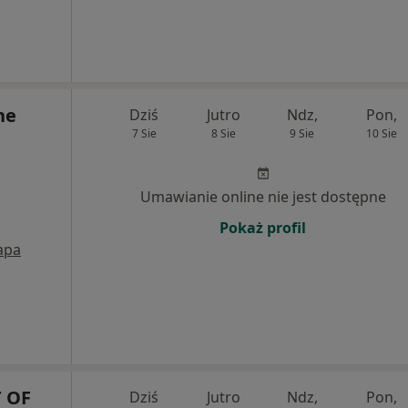
ne
Dziś
Jutro
Ndz,
Pon,
7 Sie
8 Sie
9 Sie
10 Sie
Umawianie online nie jest dostępne
Pokaż profil
apa
 OF
Dziś
Jutro
Ndz,
Pon,