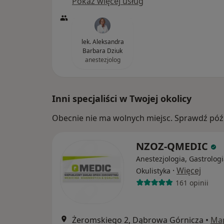
Pokaż więcej usług
lek. Aleksandra
Barbara Dziuk
anestezjolog
Inni specjaliści w Twojej okolicy
Obecnie nie ma wolnych miejsc. Sprawdź późn
NZOZ-QMEDIC
Anestezjologia, Gastrologi
·
Więcej
Okulistyka
161 opinii
Żeromskiego 2, Dąbrowa Górnicza
•
Ma