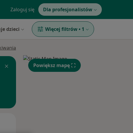
Zaloguj się
Dla profesjonalistów
je dzieci
Więcej filtrów
•
1
ukiwania
Powiększ mapę
Wt,
Śr,
Czw,
11 Sie
12 Sie
13 Sie