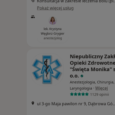
Konsultacja w zakresie l
Pokaż więcej usług
lek. Krystyna
Węglorz-Grygier
anestezjolog
Niepubliczny Zak
Opieki Zdrowotne
"Święta Monika" s
o.o.
Anestezjologia, Chirurgia,
·
Więcej
Laryngologia
1129 opinii
ul 3-go Maja pawilon nr 9, Dą