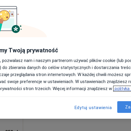
·
hirurgia
Umawianie online nie jest dostępne
Pokaż profil
my Twoją prywatność
, pozwalasz nam i naszym partnerom używać plików cookie (lub p
) do zbierania danych do celów statystycznych i dostarczania treśc
zaje przeglądania stron internetowych. W każdej chwili możesz spr
Dziś
Jutro
Ndz,
Pon,
wać swoje preferencje w ustawieniach. W ustawieniach znajdziesz ró
7 Sie
8 Sie
9 Sie
10 Sie
prywatności stron trzecich. Więcej informacji znajdziesz w
polityka
gia,
Umawianie online nie jest dostępne
Za
Edytuj ustawienia
Pokaż profil