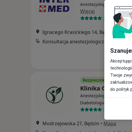
Anestezjologia, Interna, C
Więcej
2299 opinii
Ignacego Krasickiego 14, Będzin
•
Mapa
Konsultacja anestezjologiczna
Szanuje
Akceptując
technologii
Twoje zwyc
Bezpieczne płatności
zaktualizo
Klinika OdNova
do polityk 
Anestezjologia, Dermatolo
·
Więcej
Diabetologia
3 opinie
Modrzejowska 27, Będzin
•
Mapa