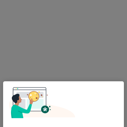
Bezpieczne płatności
BoraClinic Centrum Medyczne
·
Więcej
Alergologia, Chirurgia, Proktologia
1583 opinie
BORA KOMOROWSKIEGO 37 LOK. 210, Warszawa
•
Mapa
Konsultacja alergologiczna
300 zł
lek. Edyta Lech-
Kasprowicz
alergolog dziecięcy
Brak dostępnych specjalistów z wolnymi terminami w tym centrum medycznym.
Pokaż profil