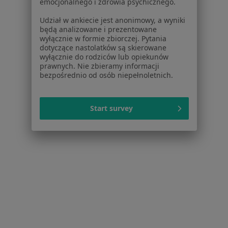
emocjonalnego i zdrowia psychicznego.
·
Więcej
Alergologia, Stomatologia, Interna
74 opinie
Udział w ankiecie jest anonimowy, a wyniki
będą analizowane i prezentowane
Jagiellońska 6, Zielonka
•
Mapa
wyłącznie w formie zbiorczej. Pytania
dotyczące nastolatków są skierowane
Brak dostępnych specjalistów z wolnymi terminami w tym centrum medycznym.
wyłącznie do rodziców lub opiekunów
prawnych. Nie zbieramy informacji
bezpośrednio od osób niepełnoletnich.
Pokaż profil
Start survey
Centrum Medyczne LeczyMed
·
Więcej
Alergologia, Radiologia, Stomatologia
9 opinii