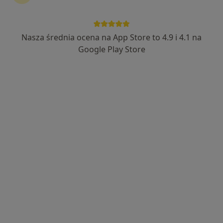
Nasza średnia ocena na App Store to 4.9 i 4.1 na
Centrum Medyczne Białołęka
Google Play Store
·
Więcej
Alergologia, Pediatria, Interna
1491 opinii
Skarbka z Gór 142, Warszawa
•
Mapa
Konsultacja alergologiczna
150 zł
Brak dostępnych specjalistów z wolnymi terminami w tym centrum medycznym.
Pokaż profil