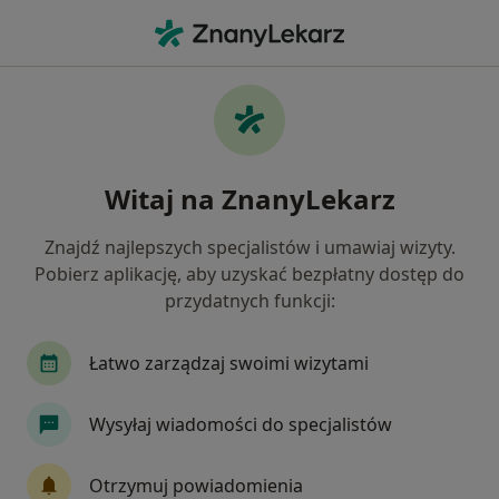
Me
Alergologia • Marki, mazowieckie
Filtry
• 1
Ubezpieczenie
Map
Alergologia placówki w Markach
Witaj na ZnanyLekarz
Jak działają wyniki wyszukiwania
Znajdź najlepszych specjalistów i umawiaj wizyty.
Pobierz aplikację, aby uzyskać bezpłatny dostęp do
Wybierz swoje ubezpieczenie
przydatnych funkcji:
Compensa
Łatwo zarządzaj swoimi wizytami
Wysyłaj wiadomości do specjalistów
Otrzymuj powiadomienia