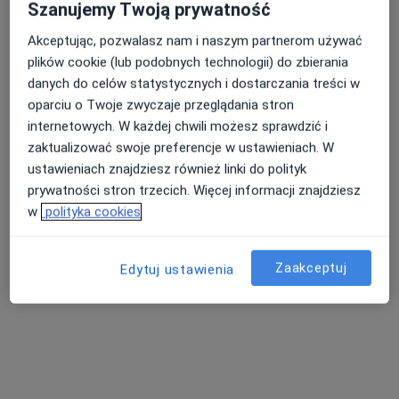
Szanujemy Twoją prywatność
Akceptując, pozwalasz nam i naszym partnerom używać
plików cookie (lub podobnych technologii) do zbierania
danych do celów statystycznych i dostarczania treści w
oparciu o Twoje zwyczaje przeglądania stron
internetowych. W każdej chwili możesz sprawdzić i
zaktualizować swoje preferencje w ustawieniach. W
Bezpieczne płatności
ustawieniach znajdziesz również linki do polityk
OpenMed Centrum Medyczne
prywatności stron trzecich. Więcej informacji znajdziesz
·
Więcej
Alergologia, Urologia, Ortopedia
w
polityka cookies
4749 opinii
Adres 1
Adres 2
Zaakceptuj
Edytuj ustawienia
ul. Wiatraczna 25 lokal U2, Warszawa
•
Mapa
Konsultacja alergologiczna
280 zł