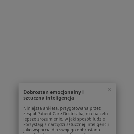
Centrum Medyczne CMP Białołęka
·
Więcej
Alergologia, Chirurgia, Dermatologia
0 opinii
Leona Berensona 11, Warszawa
•
Mapa
Brak dostępnych specjalistów z wolnymi terminami w tym centrum medycznym.
Pokaż profil
Dobrostan emocjonalny i
sztuczna inteligencja
Niniejsza ankieta, przygotowana przez
zespół Patient Care Doctoralia, ma na celu
lepsze zrozumienie, w jaki sposób ludzie
korzystają z narzędzi sztucznej inteligencji
CM Vita-Medica Sp z o.o.
jako wsparcia dla swojego dobrostanu