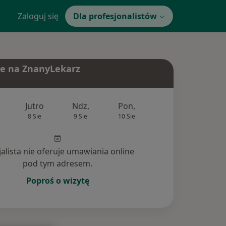
Zaloguj się
Dla profesjonalistów
e na ZnanyLekarz
Jutro
Ndz,
Pon,
Wt,
Śr,
8 Sie
9 Sie
10 Sie
11 Sie
12 Si
jalista nie oferuje umawiania online
pod tym adresem.
Poproś o wizytę