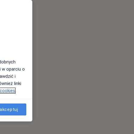
odobnych
i w oparciu o
awdzić i
wnież linki
 cookies
akceptuj