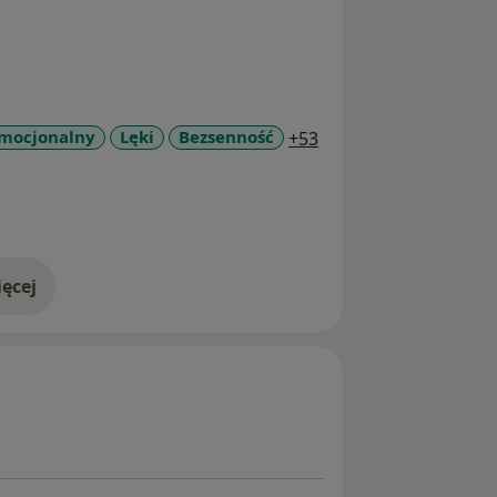
a11y_sr_more_diseas
emocjonalny
Lęki
Bezsenność
+53
ęcej
doświadczeniu