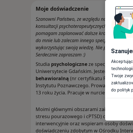
Moje doświadczenie
Szanowni Państwo, ze względu na duże zapot
konsultacji psychoterapeutycznych. Podczas sp
pomagam zaplanować dalsze kroki - zapisuję P
do mnie lub zalecam innego specjalistę szybcie
wykorzystując swoją wiedzę. Nie przyjmuję sta
Szanuje
Serdecznie zapraszam :)
Akceptując
Studia
psychologiczne
ze specjalnością ne
technologii
Uniwersytecie Gdańskim. Jestem
certyfik
Twoje zwyc
behawioralną
(nr certyfikatu PTTPB 1979),
zaktualizo
Instytutu Poznawczego. Prowadzę psychote
do polityk 
13 roku życia. Pracuje w nurcie poznawc
Moimi głównymi obszarami zainteresowań 
stresu pourazowego i cPTSD) oraz zaburze
interwencyjnie oraz wspieram osoby doświ
doświadczeniu zdobytym w Ośrodku Inter