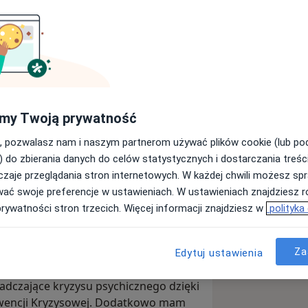
rzebowanie, wprowadziłam możliwość
otkania rozpoznaje obecne trudności i
aństwa na listę oczekujących na terapię
j (w Blisko lub poza ośrodkiem)
łych pacjentów po godzinie 16:00.
my Twoją prywatność
, pozwalasz nam i naszym partnerom używać plików cookie (lub p
urobiopsychologii ukończyłam na
) do zbierania danych do celów statystycznych i dostarczania treśc
owaną psychoterapeutką poznawczo-
zaje przeglądania stron internetowych. W każdej chwili możesz spr
 po ukończonej czteroletniej szkoły
wać swoje preferencje w ustawieniach. W ustawieniach znajdziesz ró
rapię osób dorosłych i młodzieży od
prywatności stron trzecich. Więcej informacji znajdziesz w
polityka
zo-behawioralnym oraz metodami
EMDR
Za
są zaburzenia lękowe (w tym zespół
Edytuj ustawienia
nia osobowości. Pracuję
adczające kryzysu psychicznego dzięki
wencji Kryzysowej. Dodatkowo mam