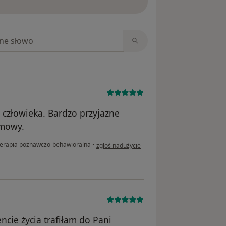
niach
 człowieka. Bardzo przyjazne
zmowy.
w opinii użytkownika Justyna
erapia poznawczo-behawioralna
•
zgłoś nadużycie
ncie życia trafiłam do Pani