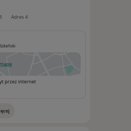
3
Adres 4
Gdański
 mapę
wiera się w nowej karcie
t przez internet
ęcej
adresie