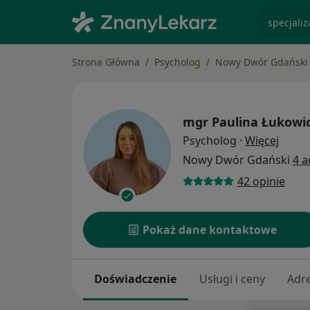
specjaliz
Strona Główna
Psycholog
Nowy Dwór Gdański
mgr
Paulina Łukowi
O spec
Psycholog
·
Więcej
Nowy Dwór Gdański
4 a
42 opinie
Pokaż dane kontaktowe
Doświadczenie
Usługi i ceny
Adr