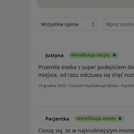
Szukaj w opi
Justyna
Weryfikacja wizyty
J
Przemiła osoba z super podejściem do
miejsce, od razu odczuwa się chęć ro
19 grudnia 2025
•
Centrum Psychoterapii Blisko
•
Psychot
Pacjentka
Weryfikacja wizyty
P
Cieszę się, że w najtrudniejszym mome