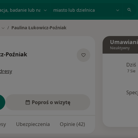
acja, badanie lub nazwisko
miasto lub dzielnica
Paulina Łukowicz-Poźniak
Zmień miasto
Umawiani
Nieaktywny
cz-Poźniak
jalizacjach
Dziś
dresy
7 Sie
Spec
Poproś o wizytę
esy
Ubezpieczenia
Opinie (42)