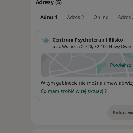
Adresy (5)
Adres 1
Adres 2
Online
Adres 
Centrum Psychoterapii Blisko
plac Wolności 22/20,
82-100
Nowy Dwór 
Powiększ
ot
Dostępność
W tym gabinecie nie można umawiać wizy
Co mam zrobić w tej sytuacji?
Pokaż wi
o 