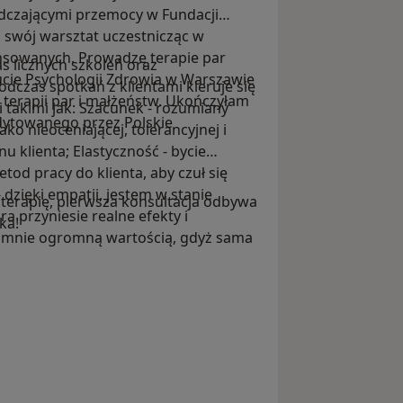
dczającymi przemocy w Fundacji
swój warsztat uczestnicząc w
sowanych. Prowadzę terapie par
s licznych szkoleń oraz
ucie Psychologii Zdrowia w Warszawie
dczas spotkań z klientami kieruje się
terapii par i małżeństw. Ukończyłam
takimi jak: Szacunek - rozumiany
dytowanego przez Polskie
o nieoceniającej, tolerancyjnej i
u klienta; Elastyczność - bycie
od pracy do klienta, aby czuł się
dzięki empatii, jestem w stanie
terapię, pierwsza konsultacja odbywa
a przyniesie realne efekty i
ka!
dla mnie ogromną wartością, gdyż sama
a wsparciu innych ludzi i wspólnego
rapii.