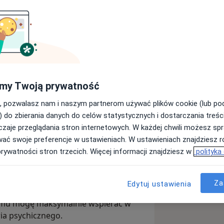
ogiem specjalizującym się w
 z terapii uzależnień. Mam 6 lat
my Twoją prywatność
osobami dorosłymi.
, pozwalasz nam i naszym partnerom używać plików cookie (lub p
w kryzysach i konfliktach, ze
) do zbierania danych do celów statystycznych i dostarczania treśc
znych aspektów odżywiania. Pomagam
zaje przeglądania stron internetowych. W każdej chwili możesz spr
emocjonalnym, odzyskać kontrolę nad
wać swoje preferencje w ustawieniach. W ustawieniach znajdziesz ró
lacje z jedzeniem oraz budować
prywatności stron trzecich. Więcej informacji znajdziesz w
polityka
e.
jest nawiązanie autentycznej relacji z
Za
Edytuj ustawienia
ę oraz koncentrując się na zasobach,
 temu mogę maksymalnie wspierać w
ia psychicznego.