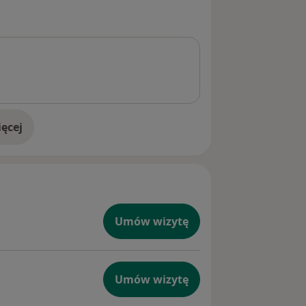
ęcej
doświadczeniu
Umów wizytę
Umów wizytę