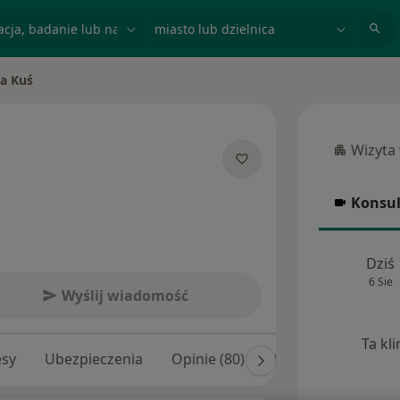
acja, badanie lub nazwisko
miasto lub dzielnica
ja Kuś
Wizyta
Wizyta w
jalizacjach
Konsul
Konsulta
Dziś
6 Sie
Wyślij wiadomość
Ta kl
esy
Ubezpieczenia
Opinie (80)
Odpowiedzi na pyta