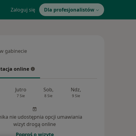
Zaloguj się
Dla profesjonalistów
 w gabinecie
 gabinecie
tacja online
cja online
Jutro
Sob,
Ndz,
Pon,
Wt,
7 Sie
8 Sie
9 Sie
10 Sie
11 Si
inika nie udostępnia opcji umawiania
nia (4)
wizyt drogą online
Poproś o wizytę