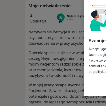
Moje doświadczenie
2
Edukacja
Nazywam się Patrycja Kuś i jestem psychol
psychodietetyce oraz w trakcie specjalizacji
Szanuje
doświadczenia w pracy psychologicznej z 
Akceptując
Obecnie specjalizuję się w wspieraniu osób 
technologii
szczególnym uwzględnieniem psychologic
Twoje zwyc
moim Pacjentom radzić sobie z jedzeniem 
zaktualizo
procesem jedzenia, kształtować zdrowe re
do polityk 
pozytywną świadomość i nawyki żywieniow
W mojej pracy terapeutycznej najważniejsze 
Pacjentem. Zawsze okazuję pełną akceptacj
potencjale i gotowości do zmiany. Dzięki
dążeniu do lepszego samopoczucia i zdrow