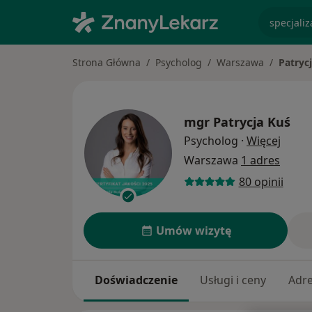
specjaliz
Strona Główna
Psycholog
Warszawa
Patryc
mgr
Patrycja Kuś
O spec
Psycholog
·
Więcej
Warszawa
1 adres
80 opinii
Umów wizytę
Doświadczenie
Usługi i ceny
Adr