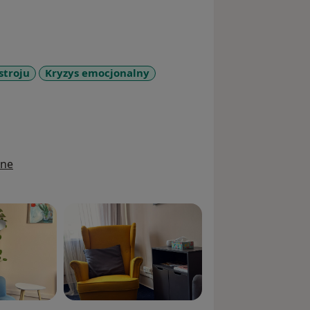
stroju
Kryzys emocjonalny
a11y_sr_more_diseases
ine