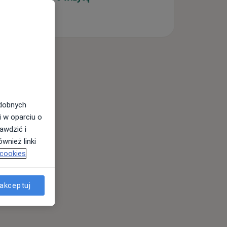
odobnych
i w oparciu o
awdzić i
wnież linki
 cookies
akceptuj