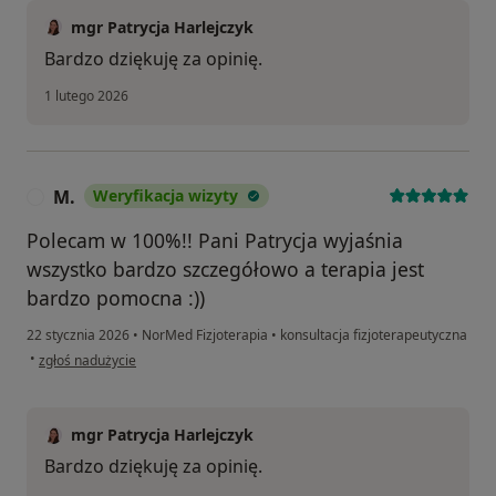
mgr Patrycja Harlejczyk
Bardzo dziękuję za opinię.
1 lutego 2026
M.
Weryfikacja wizyty
M
Polecam w 100%!! Pani Patrycja wyjaśnia
wszystko bardzo szczegółowo a terapia jest
bardzo pomocna :))
22 stycznia 2026
•
NorMed Fizjoterapia
•
konsultacja fizjoterapeutyczna
w opinii użytkownika M.
•
zgłoś nadużycie
mgr Patrycja Harlejczyk
Bardzo dziękuję za opinię.