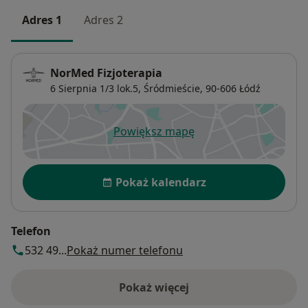
Adres 1
Adres 2
NorMed Fizjoterapia
6 Sierpnia 1/3 lok.5,
Śródmieście
, 90-606
Łódź
Powiększ mapę
otwiera się w nowej karcie
Dostępność
Pokaż kalendarz
Telefon
532 49...
Pokaż numer telefonu
Pokaż więcej
o adresie