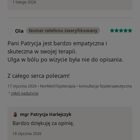
1 lutego 2026
Ola
Numer telefonu zweryfikowany
O
Pani Patrycja jest bardzo empatyczna i
skuteczna w swojej terapii.
Ulga w bólu po wizycie była nie do opisania.
Z całego serca polecam!
17 stycznia 2026
•
NorMed Fizjoterapia
•
konsultacja fizjoterapeutyczna
w opinii użytkownika Ola
•
zgłoś nadużycie
mgr Patrycja Harlejczyk
Bardzo dziękuję za opinię.
18 stycznia 2026