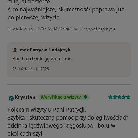
miłej atmosferze.
A co najważniejsze, skuteczność/ poprawa juz
po pierwszej wizycie.
w opinii użytkownika Ania
25 października 2025
•
NorMed Fizjoterapia
•
•
zgłoś nadużycie
mgr Patrycja Harlejczyk
Bardzo dziękuję za opinię.
25 października 2025
Krystian
Weryfikacja wizyty
K
Polecam wizyty u Pani Patrycji,
Szybka i skuteczna pomoc przy dolegliwościach
odcinka lędźwiowego kręgosłupa i bólu w
okolicach szyi.