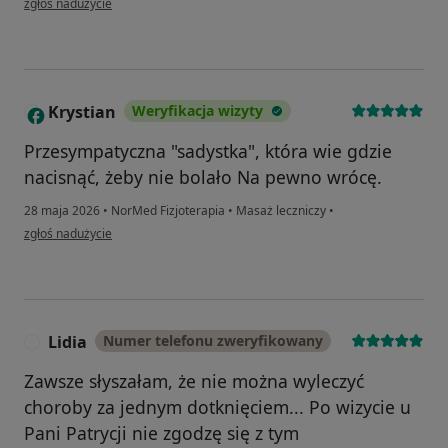
zgłoś nadużycie
Krystian
Weryfikacja wizyty
K
Przesympatyczna "sadystka", która wie gdzie
nacisnąć, żeby nie bolało Na pewno wrócę.
28 maja 2026
•
NorMed Fizjoterapia
•
Masaż leczniczy
•
w opinii użytkownika Krystian
zgłoś nadużycie
Lidia
Numer telefonu zweryfikowany
L
Zawsze słyszałam, że nie można wyleczyć
choroby za jednym dotknięciem... Po wizycie u
Pani Patrycji nie zgodzę się z tym