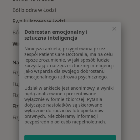
Ból biodra w Łodzi
Rwa kulszowa w Łodzi
Dobrostan emocjonalny i
Ból kolana w Łodzi
sztuczna inteligencja
Więcej (15)
Niniejsza ankieta, przygotowana przez
Więcej w kategorii: Najczęście leczone chorob
zespół Patient Care Doctoralia, ma na celu
lepsze zrozumienie, w jaki sposób ludzie
Najpopularniejsze ubezpieczenia
korzystają z narzędzi sztucznej inteligencji
jako wsparcia dla swojego dobrostanu
Fizjoterapeuci z Allianz w Łodzi
emocjonalnego i zdrowia psychicznego.
Fizjoterapeuci z PZU Zdrowie w Łodzi
Udział w ankiecie jest anonimowy, a wyniki
będą analizowane i prezentowane
Fizjoterapeuci z TU Zdrowie w Łodzi
wyłącznie w formie zbiorczej. Pytania
dotyczące nastolatków są skierowane
Fizjoterapeuci z Compensa w Łodzi
wyłącznie do rodziców lub opiekunów
prawnych. Nie zbieramy informacji
Fizjoterapeuci z INTER Polska w Łodzi
bezpośrednio od osób niepełnoletnich.