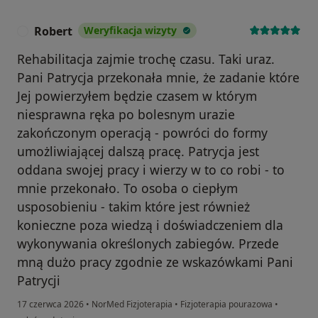
Robert
Weryfikacja wizyty
R
Rehabilitacja zajmie trochę czasu. Taki uraz.
Pani Patrycja przekonała mnie, że zadanie które
Jej powierzyłem będzie czasem w którym
niesprawna ręka po bolesnym urazie
zakończonym operacją - powróci do formy
umożliwiającej dalszą pracę. Patrycja jest
oddana swojej pracy i wierzy w to co robi - to
mnie przekonało. To osoba o ciepłym
usposobieniu - takim które jest również
konieczne poza wiedzą i doświadczeniem dla
wykonywania określonych zabiegów. Przede
mną dużo pracy zgodnie ze wskazówkami Pani
Patrycji
17 czerwca 2026
•
NorMed Fizjoterapia
•
Fizjoterapia pourazowa
•
w opinii użytkownika Robert