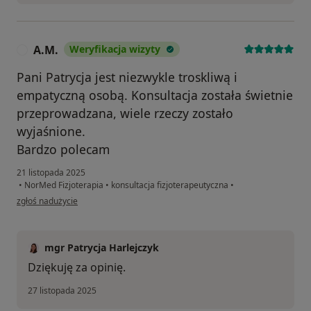
A.M.
Weryfikacja wizyty
A
Pani Patrycja jest niezwykle troskliwą i
empatyczną osobą. Konsultacja została świetnie
przeprowadzana, wiele rzeczy zostało
wyjaśnione.
Bardzo polecam
21 listopada 2025
•
NorMed Fizjoterapia
•
konsultacja fizjoterapeutyczna
•
w opinii użytkownika A.M.
zgłoś nadużycie
mgr Patrycja Harlejczyk
Dziękuję za opinię.
27 listopada 2025