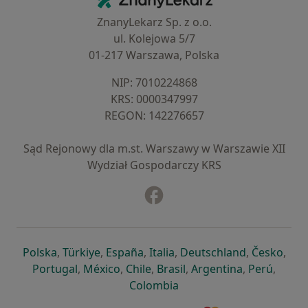
ZnanyLekarz Sp. z o.o.
ul. Kolejowa 5/7
01-217 Warszawa, Polska
NIP: ⁠7010224868
KRS: ⁠0000347997
REGON: ⁠142276657
Sąd Rejonowy dla m.st. Warszawy w Warszawie XII
Wydział Gospodarczy KRS
Facebook
otwiera się w nowej karcie
otwiera się w nowej karcie
otwiera się w nowej karcie
otwiera się w nowej karcie
otwiera się w nowej karci
otwiera się
otwi
Polska
,
Türkiye
,
España
,
Italia
,
Deutschland
,
Česko
,
otwiera się w nowej karcie
otwiera się w nowej karcie
otwiera się w nowej karcie
otwiera się w nowej kar
otwiera się 
otwier
Portugal
,
México
,
Chile
,
Brasil
,
Argentina
,
Perú
,
otwiera się w nowej karc
Colombia