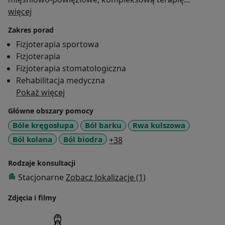
O mnie
przeciwobrzękową oraz kinesiotaping.
więcej
Praca w zawodzie to praca, w której spełniam się,
Zakres porad
którą uwielbiam i do której podchodzę z pełnym
Fizjoterapia sportowa
zaangażowaniem i uśmiechem.
Fizjoterapia
Do zobaczenia w gabinecie!
Fizjoterapia stomatologiczna
Rehabilitacja medyczna
Pokaż więcej
Główne obszary pomocy
Bóle kręgosłupa
Ból barku
Rwa kulszowa
a11y_sr_more_diseases
Ból kolana
Ból biodra
+38
Rodzaje konsultacji
Stacjonarne
Zobacz lokalizacje (1)
Zdjęcia i filmy