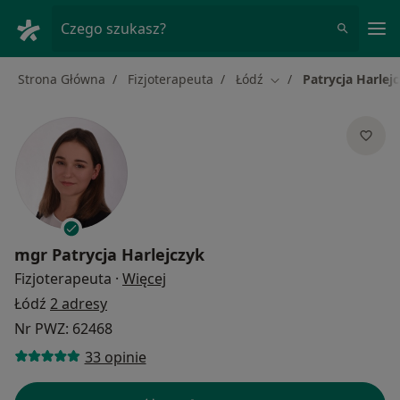
Me
Czego szukasz?
Strona Główna
Fizjoterapeuta
Łódź
Patrycja Harlej
Zmień miasto
mgr
Patrycja Harlejczyk
O specjalizacjach
Fizjoterapeuta
·
Więcej
Łódź
2 adresy
Nr PWZ: 62468
33 opinie