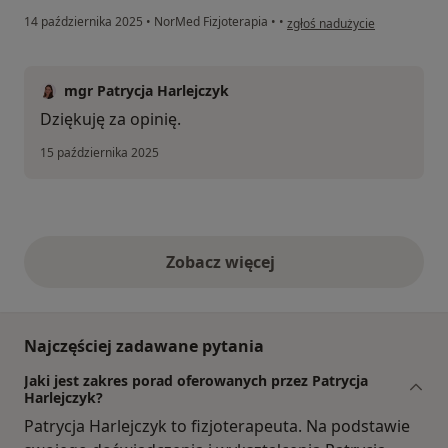
w opinii użytkownika Krystian
14 października 2025
•
NorMed Fizjoterapia
•
•
zgłoś nadużycie
mgr Patrycja Harlejczyk
Dziękuję za opinię.
15 października 2025
Zobacz więcej
opinie powyżej
Najczęściej zadawane pytania
Jaki jest zakres porad oferowanych przez Patrycja
Harlejczyk?
Patrycja Harlejczyk to fizjoterapeuta. Na podstawie