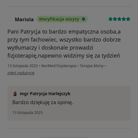
Mariola
Weryfikacja wizyty
M
Pani Patrycja to bardzo empatyczna osoba,a
przy tym fachowiec, wszystko bardzo dobrze
wytłumaczy i doskonale prowadzi
fizjoterapię,napewno widzimy się za tydzień
13 listopada 2025
•
NorMed Fizjoterapia
•
Terapia blizny
•
w opinii użytkownika Mariola
zgłoś nadużycie
mgr Patrycja Harlejczyk
Bardzo dziękuję za opinię.
13 listopada 2025