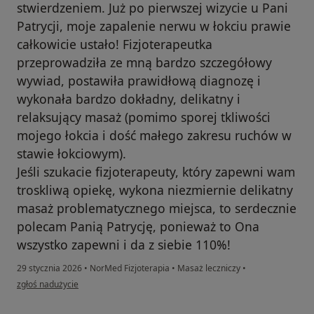
stwierdzeniem. Już po pierwszej wizycie u Pani
Patrycji, moje zapalenie nerwu w łokciu prawie
całkowicie ustało! Fizjoterapeutka
przeprowadziła ze mną bardzo szczegółowy
wywiad, postawiła prawidłową diagnozę i
wykonała bardzo dokładny, delikatny i
relaksujący masaż (pomimo sporej tkliwości
mojego łokcia i dość małego zakresu ruchów w
stawie łokciowym).
Jeśli szukacie fizjoterapeuty, który zapewni wam
troskliwą opiekę, wykona niezmiernie delikatny
masaż problematycznego miejsca, to serdecznie
polecam Panią Patrycję, ponieważ to Ona
wszystko zapewni i da z siebie 110%!
29 stycznia 2026
•
NorMed Fizjoterapia
•
Masaż leczniczy
•
w opinii użytkownika Lidia
zgłoś nadużycie