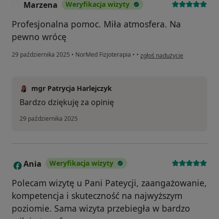
Marzena
Weryfikacja wizyty
M
Profesjonalna pomoc. Miła atmosfera. Na
pewno wrócę
w opinii użytkownika Marzen
29 października 2025
•
NorMed Fizjoterapia
•
•
zgłoś nadużycie
mgr Patrycja Harlejczyk
Bardzo dziękuję za opinię
29 października 2025
Ania
Weryfikacja wizyty
A
Polecam wizytę u Pani Pateycji, zaangażowanie,
kompetencja i skuteczność na najwyższym
poziomie. Sama wizyta przebiegła w bardzo