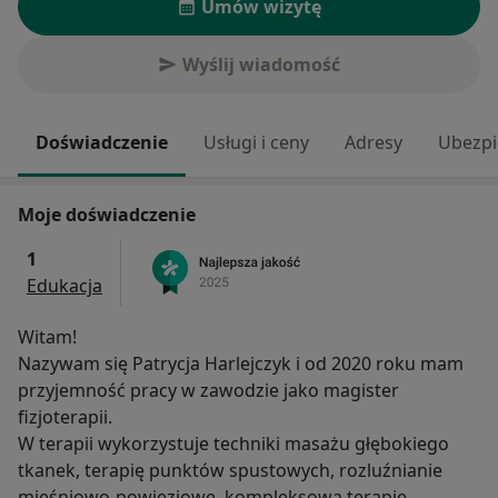
Umów wizytę
Wyślij wiadomość
Doświadczenie
Usługi i ceny
Adresy
Ubezpi
Moje doświadczenie
1
Edukacja
Witam!
Nazywam się Patrycja Harlejczyk i od 2020 roku mam
przyjemność pracy w zawodzie jako magister
fizjoterapii.
W terapii wykorzystuje techniki masażu głębokiego
tkanek, terapię punktów spustowych, rozluźnianie
mięśniowo-powięziowe, kompleksową terapię