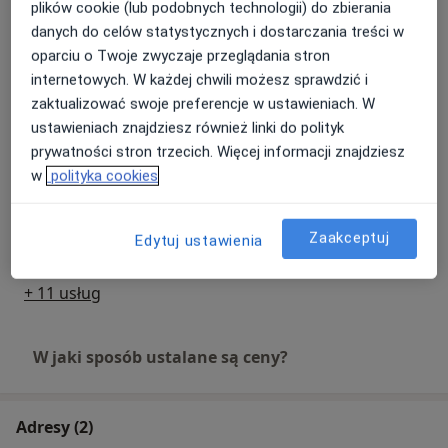
plików cookie (lub podobnych technologii) do zbierania
danych do celów statystycznych i dostarczania treści w
Fizjoterapia pourazowa
Umów wizytę
oparciu o Twoje zwyczaje przeglądania stron
170 zł
Szczegóły
internetowych. W każdej chwili możesz sprawdzić i
zaktualizować swoje preferencje w ustawieniach. W
Terapia blizny po cesarskim cięciu
ustawieniach znajdziesz również linki do polityk
Umów wizytę
170 zł
Szczegóły
prywatności stron trzecich. Więcej informacji znajdziesz
w
polityka cookies
Ćwiczenia indywidualne pacjentek
po mastektomii
Umów wizytę
Zaakceptuj
Edytuj ustawienia
170 zł
Szczegóły
+ 11 usług
W jaki sposób ustalane są ceny?
Adresy (2)