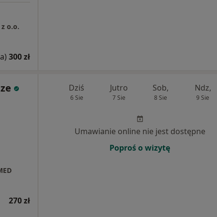
z o.o.
a)
300 zł
uze
Dziś
Jutro
Sob,
Ndz,
6 Sie
7 Sie
8 Sie
9 Sie
Umawianie online nie jest dostępne
Poproś o wizytę
 MED
270 zł