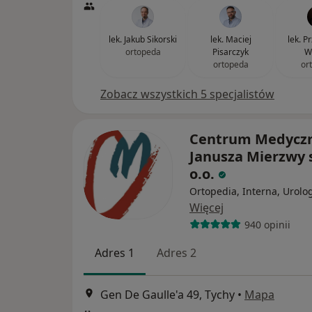
lek. Jakub Sikorski
lek. Maciej
lek. 
ortopeda
Pisarczyk
W
ortopeda
or
Zobacz wszystkich 5 specjalistów
Centrum Medyczn
Janusza Mierzwy s
o.o.
Ortopedia, Interna, Urolo
Więcej
940 opinii
Adres 1
Adres 2
Gen De Gaulle'a 49, Tychy
•
Mapa