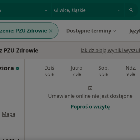
acja, badanie lub nazwisko
miasto lub dzielnica
zenie:
PZU Zdrowie
Dostępne terminy
Języ
z PZU Zdrowie
Jak działają wyniki wysz
ziora
Dziś
Jutro
Sob,
Ndz,
6 Sie
7 Sie
8 Sie
9 Sie
Umawianie online nie jest dostępne
Poproś o wizytę
•
Mapa