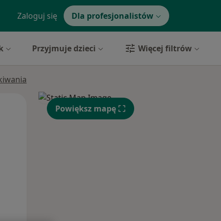
Zaloguj się
Dla profesjonalistów
k
Przyjmuje dzieci
Więcej filtrów
ukiwania
Pon,
Wt,
Śr,
Powiększ mapę
10 Sie
11 Sie
12 Sie