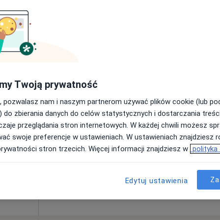
od 230 zł
ne
Dziś
Jutro
Sob,
Ndz,
6 Sie
7 Sie
8 Sie
9 Sie
Umawianie online nie jest dostępne
my Twoją prywatność
Pokaż profil
, pozwalasz nam i naszym partnerom używać plików cookie (lub p
•
Mapa
) do zbierania danych do celów statystycznych i dostarczania treśc
zaje przeglądania stron internetowych. W każdej chwili możesz spr
od 200 zł
wać swoje preferencje w ustawieniach. W ustawieniach znajdziesz ró
prywatności stron trzecich. Więcej informacji znajdziesz w
polityka
Za
Edytuj ustawienia