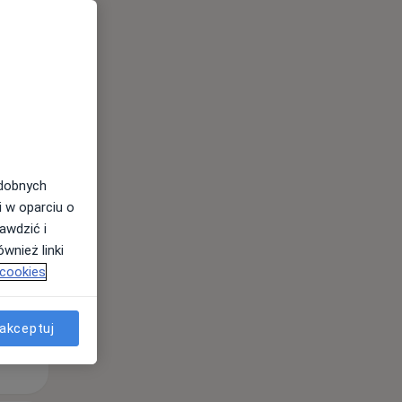
Pon,
Wt,
Śr,
10 Sie
11 Sie
12 Sie
odobnych
i w oparciu o
awdzić i
wnież linki
 cookies
akceptuj