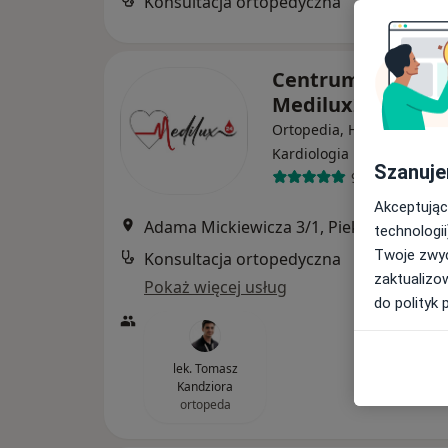
Konsultacja ortopedyczna
Centrum Medycz
Medilux24
Ortopedia, Hematologia,
·
Więcej
Kardiologia
Szanuje
968 opinii
Akceptując
Adama Mickiewicza 3/1, Piekary Śląskie
technologii
Twoje zwyc
Konsultacja ortopedyczna
zaktualizo
Pokaż więcej usług
do polityk 
lek. Tomasz
Kandziora
ortopeda