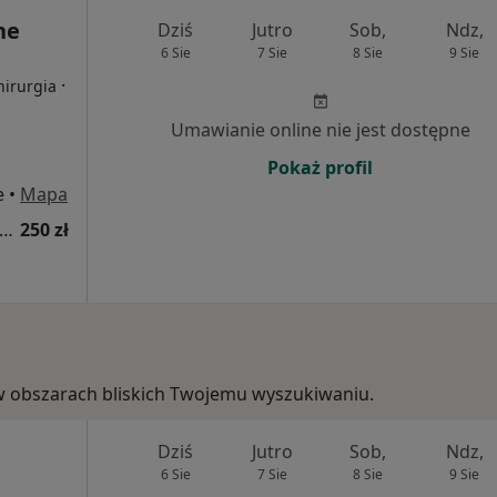
ne
Dziś
Jutro
Sob,
Ndz,
6 Sie
7 Sie
8 Sie
9 Sie
·
hirurgia
Umawianie online nie jest dostępne
Pokaż profil
e
•
Mapa
sultacja ortopedyczna (pierwsza wizyta)
250 zł
e, w obszarach bliskich Twojemu wyszukiwaniu.
Dziś
Jutro
Sob,
Ndz,
6 Sie
7 Sie
8 Sie
9 Sie