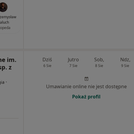
Przemysław
aluch
topeda
e im.
Dziś
Jutro
Sob,
Ndz,
p. z
6 Sie
7 Sie
8 Sie
9 Sie
·
gia
Umawianie online nie jest dostępne
Pokaż profil