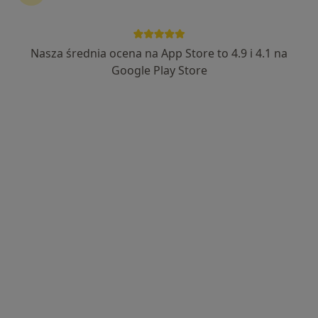
Nasza średnia ocena na App Store to 4.9 i 4.1 na
mgr Kamil Paluch
Google Play Store
·
Więcej
Fizjoterapeuta
400 opinii
Adres
Online
Cichociemnych 14, Gliwice
•
Mapa
FizjoPaluch - nowoczesna fizjoterapia Gliwice
Konsultacja fizjoterapeutyczna (kolejna wizyta)
240 zł
Specjalista nie oferuje umawiania online pod tym adresem.
Poproś o wizytę