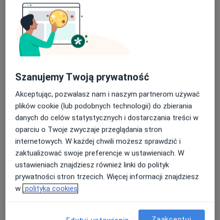
Szanujemy Twoją prywatność
Bezpieczne płatności
lek. Wojciech Kusak
Akceptując, pozwalasz nam i naszym partnerom używać
·
Więcej
Ortopeda
plików cookie (lub podobnych technologii) do zbierania
272 opinie
danych do celów statystycznych i dostarczania treści w
oparciu o Twoje zwyczaje przeglądania stron
Derkacza 13, Gliwice
•
Mapa
internetowych. W każdej chwili możesz sprawdzić i
Centrum Medyczne Nowy Świat
zaktualizować swoje preferencje w ustawieniach. W
Konsultacja ortopedyczna
350 zł
ustawieniach znajdziesz również linki do polityk
Specjalista nie oferuje umawiania online pod tym adresem.
prywatności stron trzecich. Więcej informacji znajdziesz
w
polityka cookies
Poproś o wizytę
Zaakceptuj