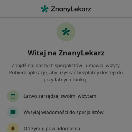
Me
Urazy • Gliwice, śląskie
Filtry
• 1
Ubezpieczenie
Map
Urazy specjaliści w Gliwicach
Witaj na ZnanyLekarz
Jak działają wyniki wyszukiwania
Znajdź najlepszych specjalistów i umawiaj wizyty.
Pobierz aplikację, aby uzyskać bezpłatny dostęp do
Jakiego specjalisty szukasz?
przydatnych funkcji:
Fizjoterapeuta
Ortopeda
Dietetyk
Gi
Łatwo zarządzaj swoimi wizytami
Wysyłaj wiadomości do specjalistów
Otrzymuj powiadomienia