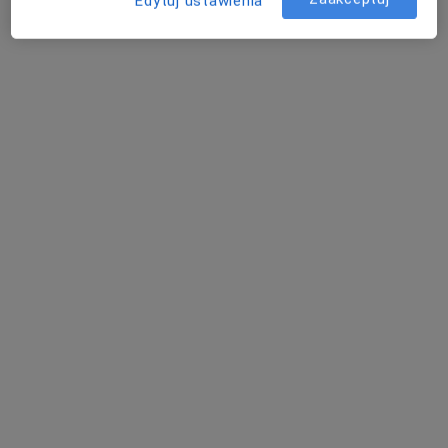
Edytuj ustawienia
mgr Justyna Urbaniak
·
Więcej
Fizjoterapeuta
Adres 1
Adres 2
Gruszczyńskiego 2/4, Gliwice
•
Mapa
Centrum Medicover - Gliwice
Konsultacja fizjoterapeutyczna
165 zł
Specjalista nie oferuje umawiania online pod tym adresem.
Poproś o wizytę