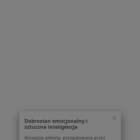
Wiktora Gorzołki 17a/1, Gliwice
•
Mapa
RehaPunkt Centrum Fizjoterapii
Konsultacja fizjoterapeutyczna
170 zł
Specjalista nie oferuje umawiania online pod tym adresem.
Poproś o wizytę
1
2
3
4
5
6
Powiązane wyszukiwania
W pobliżu Gliwic
Urazy w Katowicach
Urazy w Chorzowie
Dobrostan emocjonalny i
Urazy w Sosnowcu
sztuczna inteligencja
Urazy w Zabrzu
Niniejsza ankieta, przygotowana przez