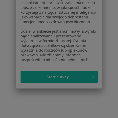
zespół Patient Care Doctoralia, ma na celu
Urazy w Dąbrowie Górniczej
lepsze zrozumienie, w jaki sposób ludzie
korzystają z narzędzi sztucznej inteligencji
Więcej (14)
jako wsparcia dla swojego dobrostanu
Więcej w kategorii: W pobliżu Gliwic
emocjonalnego i zdrowia psychicznego.
Schorzenia w Gliwicach
Udział w ankiecie jest anonimowy, a wyniki
będą analizowane i prezentowane
Choroby wieku dziecięcego w Gliwicach
wyłącznie w formie zbiorczej. Pytania
dotyczące nastolatków są skierowane
Alergia w Gliwicach
wyłącznie do rodziców lub opiekunów
prawnych. Nie zbieramy informacji
Infekcje dróg oddechowych w Gliwicach
bezpośrednio od osób niepełnoletnich.
Alergia pokarmowa w Gliwicach
Start survey
Bóle brzucha w Gliwicach
Więcej (15)
Więcej w kategorii: Schorzenia w Gliwicach
Strona Główna
Choroby
Urazy
Gliwice
Zmień miasto
Zmień miasto