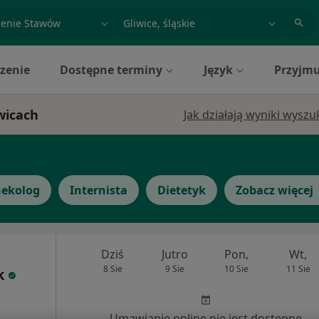
acja, badanie lub nazwisko
miasto lub dzielnica
zenie
Dostępne terminy
Język
Przyjmu
wicach
Jak działają wyniki wysz
nekolog
Internista
Dietetyk
Zobacz więcej
Dziś
Jutro
Pon,
Wt,
8 Sie
9 Sie
10 Sie
11 Sie
k
Umawianie online nie jest dostępne