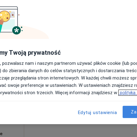
Poproś o wizytę
my Twoją prywatność
200 zł
, pozwalasz nam i naszym partnerom używać plików cookie (lub p
) do zbierania danych do celów statystycznych i dostarczania treśc
zaje przeglądania stron internetowych. W każdej chwili możesz spr
Dziś
Jutro
Pon,
Wt,
wać swoje preferencje w ustawieniach. W ustawieniach znajdziesz ró
8 Sie
9 Sie
10 Sie
11 Sie
prywatności stron trzecich. Więcej informacji znajdziesz w
polityka
Umawianie online nie jest dostępne
Za
Edytuj ustawienia
Poproś o wizytę
ce