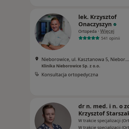
lek. Krzysztof
Onaczyszyn
·
Więcej
Ortopeda
541 opinii
Nieborowice, ul. Kasztanowa 5, Nieborowice
Klinika Nieborowice Sp. z o.o.
Konsultacja ortopedyczna
dr n. med. i n. o z
Krzysztof Starsza
W trakcie specjalizacji (Or
W trakcie specjalizacji (O