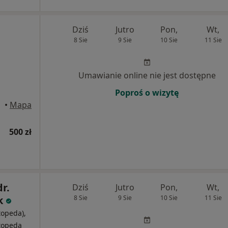
Dziś
Jutro
Pon,
Wt,
8 Sie
9 Sie
10 Sie
11 Sie
Umawianie online nie jest dostępne
Poproś o wizytę
•
Mapa
500 zł
dr.
Dziś
Jutro
Pon,
Wt,
k
8 Sie
9 Sie
10 Sie
11 Sie
topeda),
rtopeda