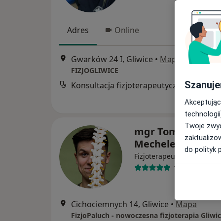
Adres
Online
Gwarków 24 I, Gliwice
•
Mapa
FIZJOGLIWICE
Szanuje
Konsultacja fizjoterapeutyczna
Akceptując
technologii
Twoje zwyc
mgr Tomasz
zaktualizo
Mechelewski
do polityk 
·
Więcej
Fizjoterapeuta
146 opinii
Cichociemnych 14, Gliwice
•
Mapa
FizjoPaluch - nowoczesna fizjoterapia Gliwi