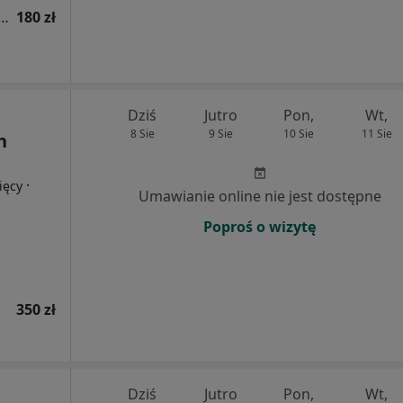
a fizjoterapeutyczna (kolejna wizyta)
180 zł
Dziś
Jutro
Pon,
Wt,
8 Sie
9 Sie
10 Sie
11 Sie
n
·
ięcy
Umawianie online nie jest dostępne
Poproś o wizytę
350 zł
Dziś
Jutro
Pon,
Wt,