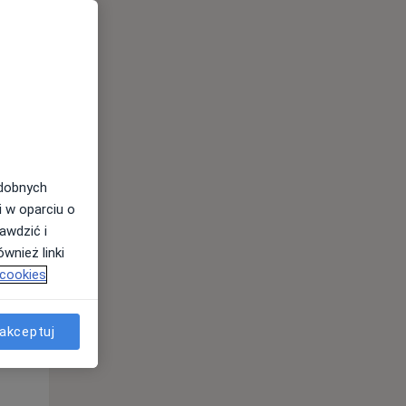
odobnych
i w oparciu o
awdzić i
Śr,
Czw,
Pt,
wnież linki
12 Sie
13 Sie
14 Sie
 cookies
akceptuj