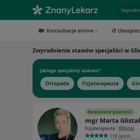
specjaliz
Konsultacje online
Ubezpiec
Zwyrodnienie stawów specjaliści w Gli
Jakiego specjalisty szukasz?
Ortopeda
Fizjoterapeuta
Gi
Bezpieczne płatności
mgr Marta Glista
·
Więcej
Fizjoterapeuta
118 opinii