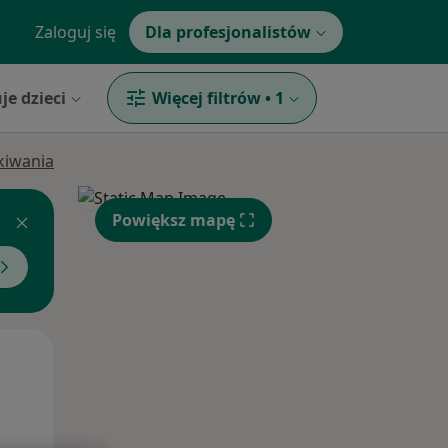
Zaloguj się
Dla profesjonalistów
je dzieci
Więcej filtrów
•
1
ukiwania
Powiększ mapę
Śr,
Czw,
Pt,
12 Sie
13 Sie
14 Sie