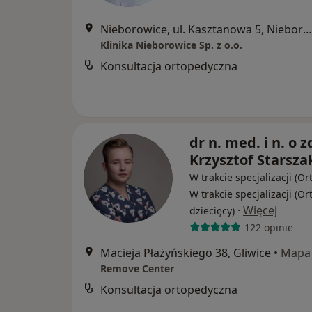
Nieborowice, ul. Kasztanowa 5, Nieborowice
Klinika Nieborowice Sp. z o.o.
Konsultacja ortopedyczna
dr n. med. i n. o z
Krzysztof Starsza
W trakcie specjalizacji (Or
W trakcie specjalizacji (O
·
Więcej
dziecięcy)
122 opinie
Macieja Płażyńskiego 38, Gliwice
•
Mapa
Remove Center
Konsultacja ortopedyczna