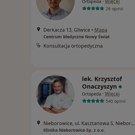
·
Więcej
Ortopeda
26 opinii
Derkacza 13, Gliwice
•
Mapa
Centrum Medyczne Nowy Świat
Konsultacja ortopedyczna
lek. Krzysztof
Onaczyszyn
·
Więcej
Ortopeda
540 opinii
Nieborowice, ul. Kasztanowa 5, Nieborowice
Klinika Nieborowice Sp. z o.o.