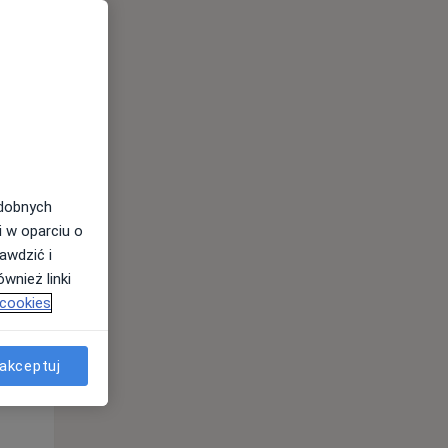
odobnych
i w oparciu o
awdzić i
wnież linki
 cookies
Wt,
Śr,
Czw,
11 Sie
12 Sie
13 Sie
akceptuj