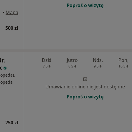
Poproś o wizytę
•
Mapa
500 zł
dr.
Dziś
Jutro
Ndz,
Pon,
k
7 Sie
8 Sie
9 Sie
10 Sie
topeda),
rtopeda
Umawianie online nie jest dostępne
Poproś o wizytę
250 zł