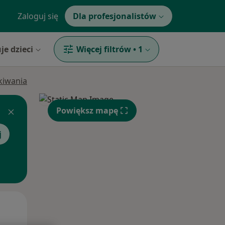
Zaloguj się
Dla profesjonalistów
je dzieci
Więcej filtrów
•
1
ukiwania
Powiększ mapę
j
Wt,
Śr,
Czw,
11 Sie
12 Sie
13 Sie