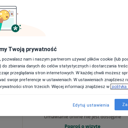
Umawianie online nie jest dostępne
Poproś o wizytę
my Twoją prywatność
ce
, pozwalasz nam i naszym partnerom używać plików cookie (lub p
a fizjoterapeutyczna (kolejna wizyta)
240 zł
) do zbierania danych do celów statystycznych i dostarczania treśc
zaje przeglądania stron internetowych. W każdej chwili możesz spr
wać swoje preferencje w ustawieniach. W ustawieniach znajdziesz ró
prywatności stron trzecich. Więcej informacji znajdziesz w
polityka
Dziś
Jutro
Ndz,
Pon,
7 Sie
8 Sie
9 Sie
10 Sie
ak
Za
Edytuj ustawienia
Umawianie online nie jest dostępne
Poproś o wizytę