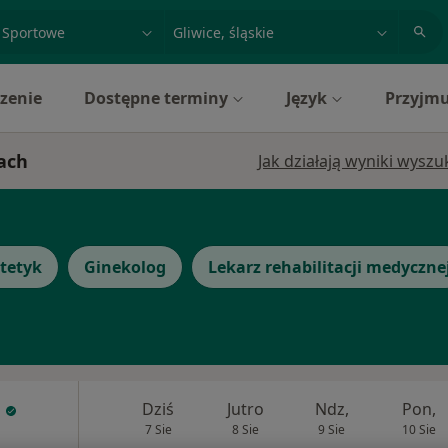
acja, badanie lub nazwisko
miasto lub dzielnica
zenie
Dostępne terminy
Język
Przyjmu
cach
Jak działają wyniki wysz
tetyk
Ginekolog
Lekarz rehabilitacji medyczne
Dziś
Jutro
Ndz,
Pon,
7 Sie
8 Sie
9 Sie
10 Sie