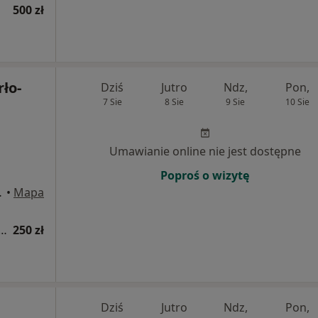
500 zł
ło-
Dziś
Jutro
Ndz,
Pon,
7 Sie
8 Sie
9 Sie
10 Sie
Umawianie online nie jest dostępne
Poproś o wizytę
, Gliwice
•
Mapa
 fizjoterapeutyczna (pierwsza wizyta)
250 zł
Dziś
Jutro
Ndz,
Pon,