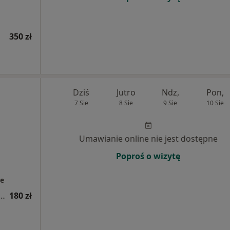
350 zł
Dziś
Jutro
Ndz,
Pon,
7 Sie
8 Sie
9 Sie
10 Sie
Umawianie online nie jest dostępne
Poproś o wizytę
ce
a fizjoterapeutyczna (kolejna wizyta)
180 zł