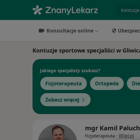
specjaliz
Konsultacje online
Ubezpiec
Kontuzje sportowe specjaliści w Gliwi
Jakiego specjalisty szukasz?
Fizjoterapeuta
Ortopeda
Die
Zobacz więcej
mgr Kamil Paluch
·
Więcej
Fizjoterapeuta