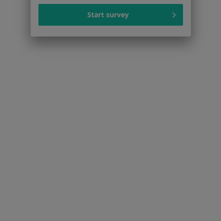
Centrum prasowe
Kontakt
Start survey
Dla pacjentów
Lekarze
Placówki medyczne
Pytania i odpowiedzi
Usługi i zabiegi
Choroby
Pomoc
Aplikacje mobilne
Blog dla pacjentów
Dla profesjonalistów
Cennik
Dla lekarzy
Dla placówek medycznych
Noa Notes
nowość
Baza wiedzy