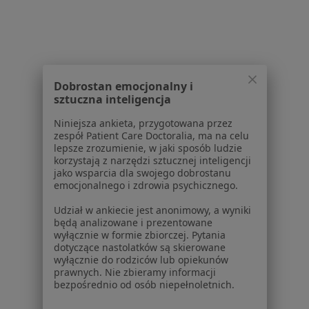
Strona Główna
Ortopeda
Bytom
Lux Med
Zmień miasto
Zmień miasto
Zmień m
Dobrostan emocjonalny i
sztuczna inteligencja
Serwis
Niniejsza ankieta, przygotowana przez
Regulamin
zespół Patient Care Doctoralia, ma na celu
Polityka prywatności pacjentów
lepsze zrozumienie, w jaki sposób ludzie
korzystają z narzędzi sztucznej inteligencji
Polityka prywatności profesjonalistów
jako wsparcia dla swojego dobrostanu
Polityka prywatności dla profesjonalistów, których
emocjonalnego i zdrowia psychicznego.
dane pozyskaliśmy samodzielnie
Udział w ankiecie jest anonimowy, a wyniki
Polityka cookies
będą analizowane i prezentowane
Jak działają wyniki wyszukiwania
wyłącznie w formie zbiorczej. Pytania
Dostępność
dotyczące nastolatków są skierowane
wyłącznie do rodziców lub opiekunów
O nas
prawnych. Nie zbieramy informacji
Praca
Rekrutujemy!
bezpośrednio od osób niepełnoletnich.
Partnerzy