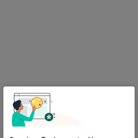
Bezpieczne płatności
Centrum Medyczne Medici
·
Więcej
Ortopedia, Dermatologia, Okulistyka
689 opinii
Sienkiewicza 43, Radzionków
•
Mapa
Konsultacja ortopedyczna
300 zł
lek. Tomasz Lichorad
ortopeda
Brak dostępnych specjalistów z wolnymi terminami w tym centrum medycznym.
Pokaż profil
Dostępni specjaliści