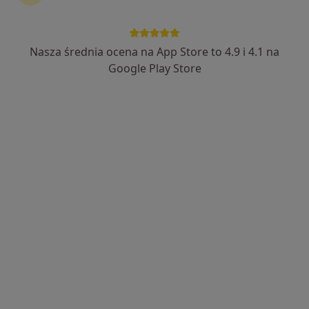
26 opinii
Sienkiewicza 43, Radzionków
•
Mapa
Nasza średnia ocena na App Store to 4.9 i 4.1 na
Centrum Medyczne Medici
Google Play Store
Akceptuje LUX MED
Konsultacja ortopedyczna
300 zł
Specjalista nie oferuje umawiania online pod tym adresem.
Poproś o wizytę