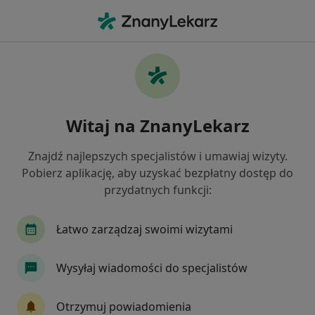
Me
Ortopeda • Bytom, Polska
Filtry
Ubezpieczenie:
LUX MED
20 polecanych ortopedów w Bytomiu z LUX
Witaj na ZnanyLekarz
MED
Jak działają wyniki wyszukiwania
Znajdź najlepszych specjalistów i umawiaj wizyty.
Pobierz aplikację, aby uzyskać bezpłatny dostęp do
przydatnych funkcji:
Łatwo zarządzaj swoimi wizytami
Wysyłaj wiadomości do specjalistów
lek. Tomasz Lichorad
Otrzymuj powiadomienia
·
Więcej
Ortopeda