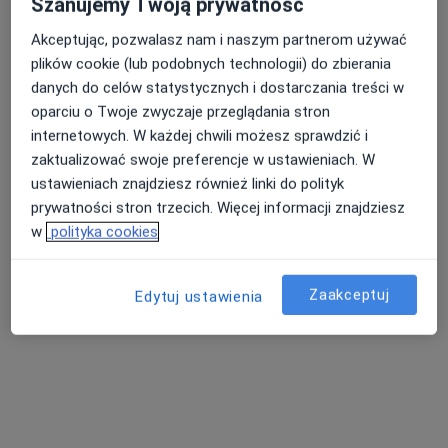
Szanujemy Twoją prywatność
Specjaliści znajdują się poza Bytom, Polska, w
obszarach bliskich Twojemu wyszukiwaniu.
Akceptując, pozwalasz nam i naszym partnerom używać
plików cookie (lub podobnych technologii) do zbierania
danych do celów statystycznych i dostarczania treści w
oparciu o Twoje zwyczaje przeglądania stron
internetowych. W każdej chwili możesz sprawdzić i
zaktualizować swoje preferencje w ustawieniach. W
ustawieniach znajdziesz również linki do polityk
prywatności stron trzecich. Więcej informacji znajdziesz
lek. Dominik Krauze
w
polityka cookies
·
Więcej
Ortopeda
80 opinii
Zaakceptuj
Edytuj ustawienia
Mickiewicza 29, Katowice
•
Mapa
Centrum Medycyny i Stomatologii SILESIA MED
Akceptuje LUX MED
Konsultacja ortopedyczna
270 zł
Specjalista nie oferuje umawiania online pod tym adresem.