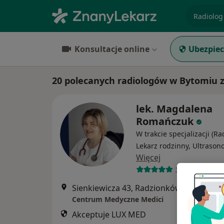
specjaliz
Konsultacje online
Ubezpiec
20 polecanych radiologów w Bytomiu 
lek. Magdalena
Romańczuk
W trakcie specjalizacji (Ra
Lekarz rodzinny, Ultrasono
Więcej
358 opinii
Sienkiewicza 43, Radzionków
•
Mapa
Centrum Medyczne Medici
Akceptuje LUX MED