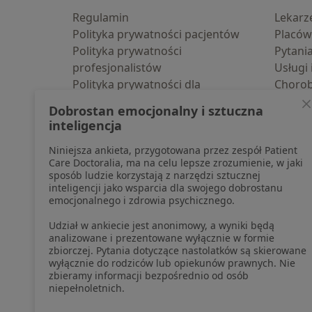
Regulamin
Lekarz
Polityka prywatności pacjentów
Placów
Polityka prywatności
Pytani
profesjonalistów
Usługi 
Polityka prywatności dla
Choro
profesjonalistów, których dane
Pomoc
Dobrostan emocjonalny i sztuczna
pozyskaliśmy samodzielnie
Aplika
inteligencja
Polityka cookies
Blog d
Niniejsza ankieta, przygotowana przez zespół Patient
Jak działają wyniki wyszukiwania
Care Doctoralia, ma na celu lepsze zrozumienie, w jaki
Dostępność
sposób ludzie korzystają z narzędzi sztucznej
O nas
inteligencji jako wsparcia dla swojego dobrostanu
emocjonalnego i zdrowia psychicznego.
Praca
Rekrutujemy!
Partnerzy
Udział w ankiecie jest anonimowy, a wyniki będą
Centrum prasowe
analizowane i prezentowane wyłącznie w formie
zbiorczej. Pytania dotyczące nastolatków są skierowane
Kontakt
wyłącznie do rodziców lub opiekunów prawnych. Nie
zbieramy informacji bezpośrednio od osób
niepełnoletnich.