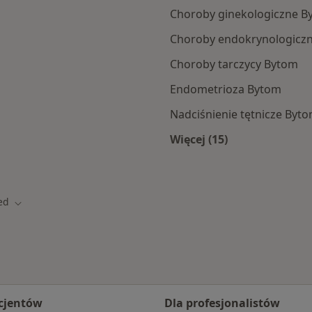
Choroby ginekologiczne B
Choroby endokrynologicz
Choroby tarczycy Bytom
Endometrioza Bytom
Nadciśnienie tętnicze Byt
Więcej (15)
ramach LUX MED
Więcej w kategorii: 
ed
to
Zmień miasto
cjentów
Dla profesjonalistów