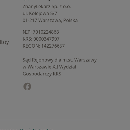
ZnanyLekarz Sp. z o.o.
ul. Kolejowa 5/7
01-217 Warszawa, Polska
NIP: ⁠7010224868
KRS: ⁠0000347997
isty
REGON: ⁠142276657
Sąd Rejonowy dla m.st. Warszawy
w Warszawie XII Wydział
Gospodarczy KRS
Facebook
otwiera się w nowej karcie