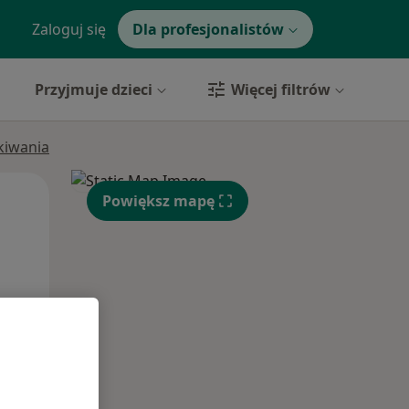
Zaloguj się
Dla profesjonalistów
Przyjmuje dzieci
Więcej filtrów
ukiwania
Wt,
Śr,
Czw,
Powiększ mapę
11 Sie
12 Sie
13 Sie