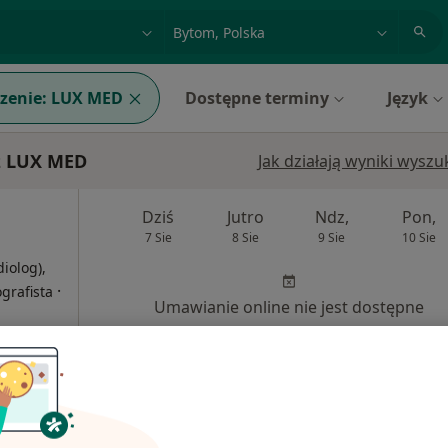
acja, badanie lub nazwisko
miasto lub dzielnica
zenie:
LUX MED
Dostępne terminy
Język
z LUX MED
Jak działają wyniki wysz
Dziś
Jutro
Ndz,
Pon,
7 Sie
8 Sie
9 Sie
10 Sie
diolog),
·
grafista
Umawianie online nie jest dostępne
Poproś o wizytę