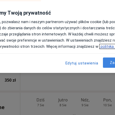
650 zł
my Twoją prywatność
Dziś
Jutro
Ndz,
Pon,
, pozwalasz nam i naszym partnerom używać plików cookie (lub p
7 Sie
8 Sie
9 Sie
10 Sie
diolog),
) do zbierania danych do celów statystycznych i dostarczania treśc
j
zaje przeglądania stron internetowych. W każdej chwili możesz spr
wać swoje preferencje w ustawieniach. W ustawieniach znajdziesz ró
Umawianie online nie jest dostępne
prywatności stron trzecich. Więcej informacji znajdziesz w
polityka
Poproś o wizytę
Za
Edytuj ustawienia
350 zł
Dziś
Jutro
Ndz,
Pon,
7 Sie
8 Sie
9 Sie
10 Sie
ne