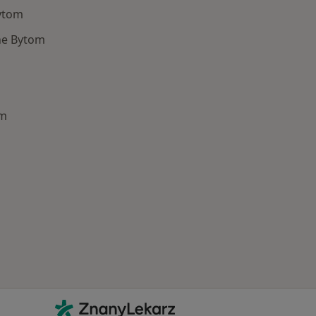
ytom
ne Bytom
om
Najczęście leczone choroby
Kontakt
ZnanyLekarz - Strona główna