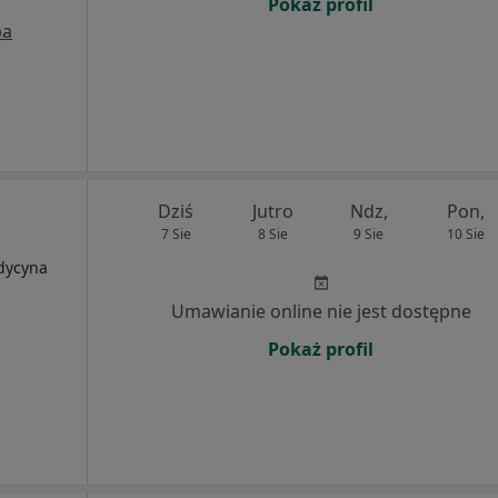
Pokaż profil
pa
Dziś
Jutro
Ndz,
Pon,
7 Sie
8 Sie
9 Sie
10 Sie
edycyna
Umawianie online nie jest dostępne
Pokaż profil