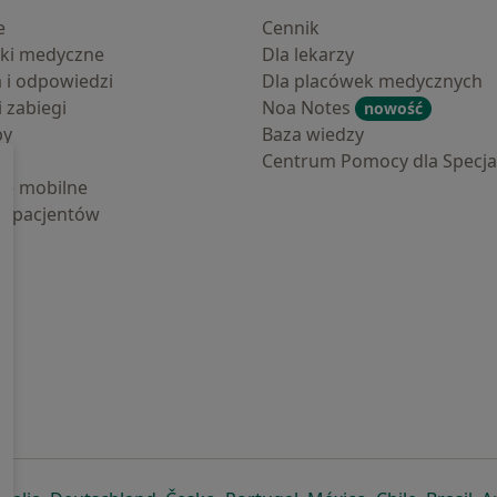
e
Cennik
ki medyczne
Dla lekarzy
a i odpowiedzi
Dla placówek medycznych
i zabiegi
Noa Notes
nowość
by
Baza wiedzy
Centrum Pomocy dla Specjal
cje mobilne
la pacjentów