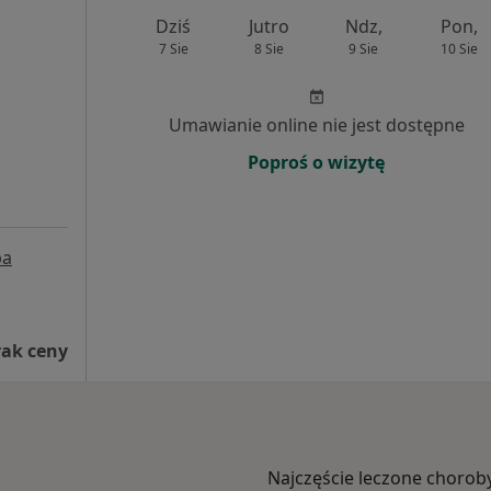
Dziś
Jutro
Ndz,
Pon,
7 Sie
8 Sie
9 Sie
10 Sie
Umawianie online nie jest dostępne
Poproś o wizytę
pa
rak ceny
Najczęście leczone chorob