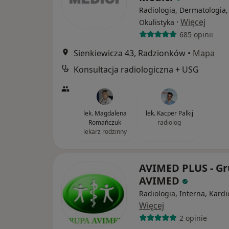
Radiologia, Dermatologia,
·
Więcej
Okulistyka
685 opinii
Sienkiewicza 43, Radzionków
•
Mapa
Konsultacja radiologiczna + USG
lek. Magdalena
lek. Kacper Palkij
Romańczuk
radiolog
lekarz rodzinny
AVIMED PLUS - G
AVIMED
Radiologia, Interna, Kardi
Więcej
2 opinie