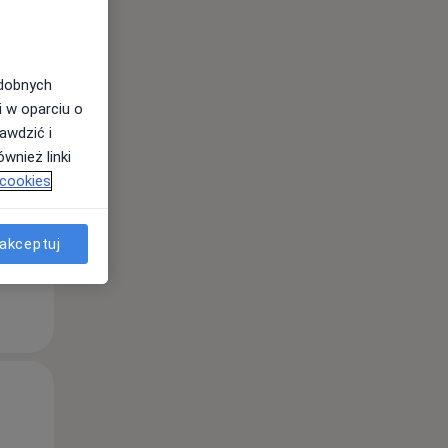
Wt,
Śr,
Czw,
odobnych
11 Sie
12 Sie
13 Sie
i w oparciu o
awdzić i
wnież linki
 cookies
akceptuj
Wt,
Śr,
Czw,
11 Sie
12 Sie
13 Sie