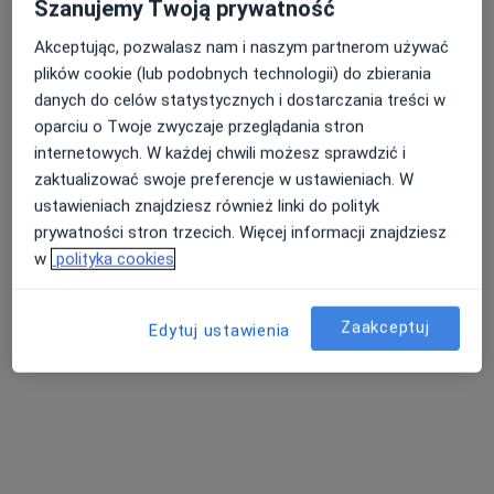
Szanujemy Twoją prywatność
Akceptując, pozwalasz nam i naszym partnerom używać
plików cookie (lub podobnych technologii) do zbierania
danych do celów statystycznych i dostarczania treści w
oparciu o Twoje zwyczaje przeglądania stron
AVIMED PLUS - Grupa AVIMED
internetowych. W każdej chwili możesz sprawdzić i
·
Więcej
Ortopedia, Interna, Kardiologia
zaktualizować swoje preferencje w ustawieniach. W
2 opinie
ustawieniach znajdziesz również linki do polityk
Ks.J.Popiełuszki 50, Piekary Śląskie
•
Mapa
prywatności stron trzecich. Więcej informacji znajdziesz
w
polityka cookies
Konsultacja ortopedyczna
Brak dostępnych specjalistów z wolnymi terminami w tym centrum medycznym.
Zaakceptuj
Edytuj ustawienia
Pokaż profil
Dostępni specjaliści
Specjaliści znajdują się poza Bytom, Polska, w