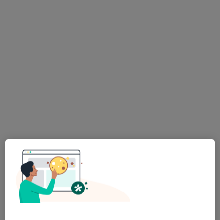
Centrum Medyczne Medilux24
·
Więcej
Ortopedia, Hematologia, Kardiologia
968 opinii
Adama Mickiewicza 3/1, Piekary Śląskie
•
Mapa
Konsultacja ortopedyczna
od 200 zł
Pokaż więcej usług
lek. Tomasz
Kandziora
ortopeda
Brak dostępnych specjalistów z wolnymi terminami w tym centrum medycznym.
Pokaż profil