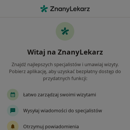
Me
Ortopeda • Bytom, Polska
Filtry
Ubezpieczenie:
Allianz
20 polecanych ortopedów w Bytomiu z
Witaj na ZnanyLekarz
Allianz
Jak działają wyniki wyszukiwania
Znajdź najlepszych specjalistów i umawiaj wizyty.
Pobierz aplikację, aby uzyskać bezpłatny dostęp do
przydatnych funkcji:
Łatwo zarządzaj swoimi wizytami
Wysyłaj wiadomości do specjalistów
lek. Tomasz Kandziora
Otrzymuj powiadomienia
·
Więcej
Ortopeda