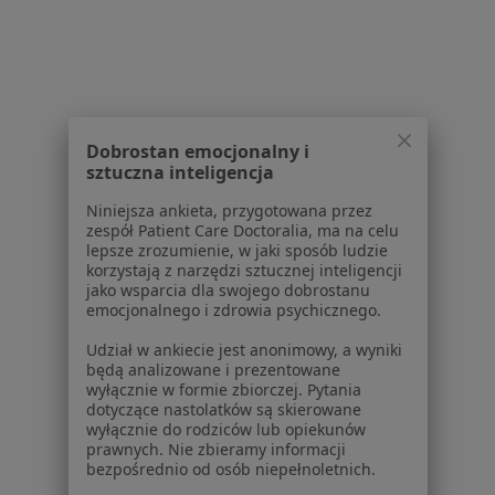
Strona Główna
Ortopeda
Bytom
Allianz
Zmień miasto
Zmień miasto
Zmień mi
Dobrostan emocjonalny i
sztuczna inteligencja
Serwis
Niniejsza ankieta, przygotowana przez
Regulamin
zespół Patient Care Doctoralia, ma na celu
lepsze zrozumienie, w jaki sposób ludzie
Polityka prywatności pacjentów
korzystają z narzędzi sztucznej inteligencji
Polityka prywatności profesjonalistów
jako wsparcia dla swojego dobrostanu
Polityka prywatności dla profesjonalistów, których
emocjonalnego i zdrowia psychicznego.
dane pozyskaliśmy samodzielnie
Udział w ankiecie jest anonimowy, a wyniki
Polityka cookies
będą analizowane i prezentowane
Jak działają wyniki wyszukiwania
wyłącznie w formie zbiorczej. Pytania
dotyczące nastolatków są skierowane
Dostępność
wyłącznie do rodziców lub opiekunów
O nas
prawnych. Nie zbieramy informacji
Praca
Rekrutujemy!
bezpośrednio od osób niepełnoletnich.
Partnerzy