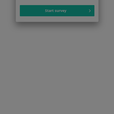
Centrum prasowe
Start survey
Kontakt
Dla pacjentów
Lekarze
Placówki medyczne
Pytania i odpowiedzi
Usługi i zabiegi
Choroby
Pomoc
Aplikacje mobilne
Blog dla pacjentów
Dla profesjonalistów
Cennik
Dla lekarzy
Dla placówek medycznych
Noa Notes
nowość