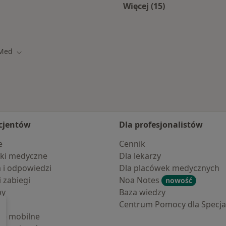
Więcej (15)
ramach LUX MED
Więcej w kategorii: 
 Med
asto
Zmień miasto
cjentów
Dla profesjonalistów
e
Cennik
ki medyczne
Dla lekarzy
a i odpowiedzi
Dla placówek medycznych
i zabiegi
Noa Notes
nowość
by
Baza wiedzy
Centrum Pomocy dla Specjal
cje mobilne