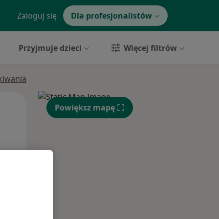
Zaloguj się
Dla profesjonalistów
Przyjmuje dzieci
Więcej filtrów
ukiwania
Wt,
Śr,
Czw,
Powiększ mapę
11 Sie
12 Sie
13 Sie