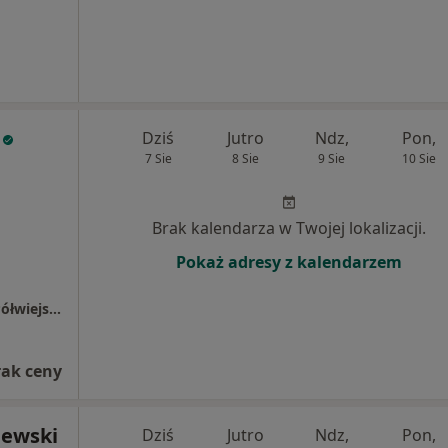
Dziś
Jutro
Ndz,
Pon,
7 Sie
8 Sie
9 Sie
10 Sie
Brak kalendarza w Twojej lokalizacji.
Pokaż adresy z kalendarzem
Centrum Medyczne LUX MED – Poznań, ul. Półwiejska 42
rak ceny
jewski
Dziś
Jutro
Ndz,
Pon,