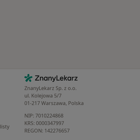
Najczęście leczone choroby
Kontakt
ZnanyLekarz - Strona główna
ZnanyLekarz Sp. z o.o.
ul. Kolejowa 5/7
01-217 Warszawa, Polska
NIP: ⁠7010224868
KRS: ⁠0000347997
isty
REGON: ⁠142276657