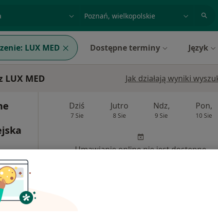
acja, badanie lub nazwisko
miasto lub dzielnica
zenie:
LUX MED
Dostępne terminy
Język
 z LUX MED
Jak działają wyniki wysz
ne
Dziś
Jutro
Ndz,
Pon,
7 Sie
8 Sie
9 Sie
10 Sie
ejska
Umawianie online nie jest dostępne
·
ria
Pokaż profil
od 359 zł