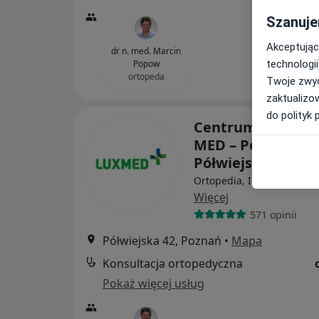
Szanuje
Akceptując
dr n. med. Marcin
Popow
technologii
ortopeda
Twoje zwyc
zaktualizo
do polityk 
Centrum Medycz
MED – Poznań, ul.
Półwiejska 42
Ortopedia, Interna, Ginek
Więcej
571 opinii
Półwiejska 42, Poznań
•
Mapa
Konsultacja ortopedyczna
Pokaż więcej usług