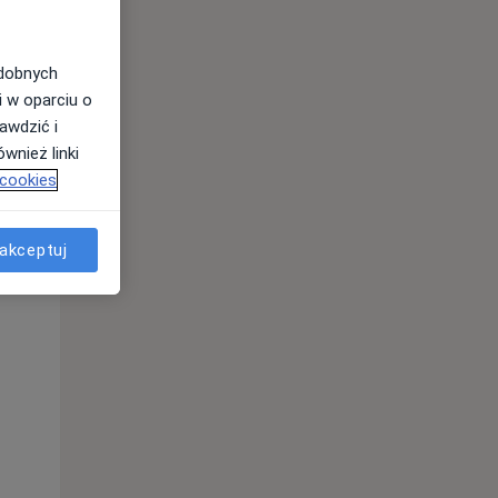
odobnych
i w oparciu o
awdzić i
wnież linki
 cookies
Wt,
Śr,
Czw,
11 Sie
12 Sie
13 Sie
akceptuj