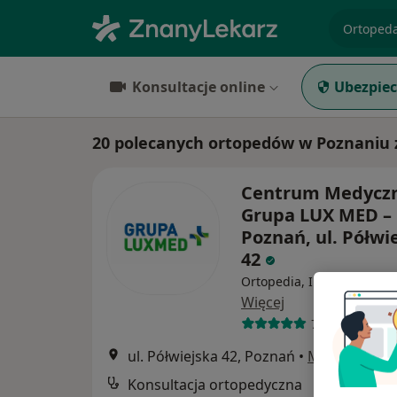
specjaliz
Konsultacje online
Ubezpiec
20 polecanych ortopedów w Poznaniu
Centrum Medycz
Grupa LUX MED –
Poznań, ul. Półwi
42
Ortopedia, Interna, Pediat
Więcej
765 opinii
ul. Półwiejska 42, Poznań
•
Mapa
Konsultacja ortopedyczna