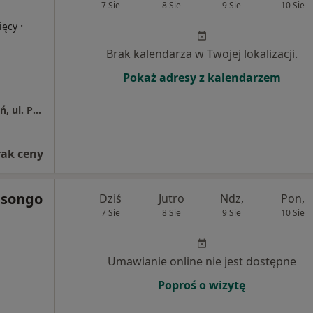
7 Sie
8 Sie
9 Sie
10 Sie
·
ięcy
Brak kalendarza w Twojej lokalizacji.
Pokaż adresy z kalendarzem
Centrum Medyczne Grupa LUX MED – Poznań, ul. Półwiejska 42
rak ceny
asongo
Dziś
Jutro
Ndz,
Pon,
7 Sie
8 Sie
9 Sie
10 Sie
Umawianie online nie jest dostępne
Poproś o wizytę