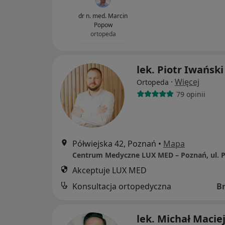
dr n. med. Marcin
Popow
ortopeda
lek. Piotr Iwański
·
Więcej
Ortopeda
79 opinii
Półwiejska 42, Poznań
•
Mapa
Akceptuje LUX MED
Konsultacja ortopedyczna
B
lek. Michał Macie