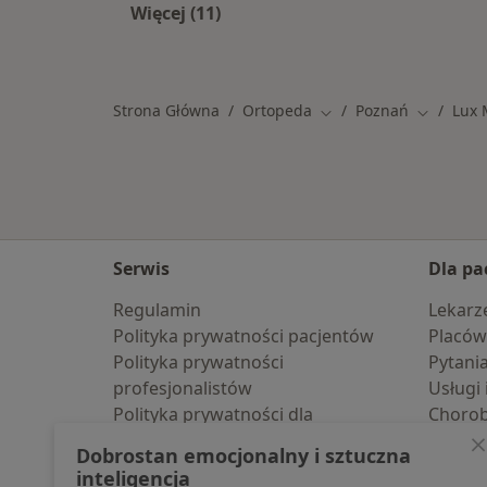
Więcej (11)
Więcej w kategorii: Specjaliści w 
Strona Główna
Ortopeda
Poznań
Lux
Zmień miasto
Zmień mi
Serwis
Dla pa
Regulamin
Lekarz
Polityka prywatności pacjentów
Placów
Polityka prywatności
Pytani
profesjonalistów
Usługi 
Polityka prywatności dla
Choro
profesjonalistów, których dane
Pomoc
Dobrostan emocjonalny i sztuczna
pozyskaliśmy samodzielnie
Aplika
inteligencja