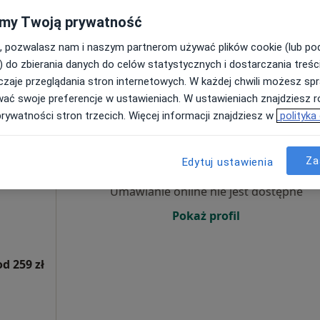
my Twoją prywatność
, pozwalasz nam i naszym partnerom używać plików cookie (lub p
) do zbierania danych do celów statystycznych i dostarczania treśc
zaje przeglądania stron internetowych. W każdej chwili możesz spr
wać swoje preferencje w ustawieniach. W ustawieniach znajdziesz ró
prywatności stron trzecich. Więcej informacji znajdziesz w
polityka
ne LUX
Dziś
Jutro
Ndz,
Pon,
7 Sie
8 Sie
9 Sie
10 Sie
Za
Edytuj ustawienia
·
ologia
Umawianie online nie jest dostępne
Pokaż profil
od 259 zł