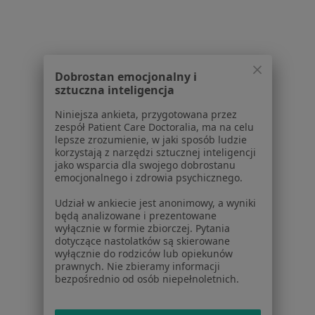
Stomatolodzy z LUX MED w Bytomiu
Dermatolodzy z LUX MED w Bytomiu
Więcej (13)
Dobrostan emocjonalny i
Więcej w kategorii: Specjaliści w ramach LUX
sztuczna inteligencja
Najczęście leczone choroby
Niniejsza ankieta, przygotowana przez
zespół Patient Care Doctoralia, ma na celu
Choroby chirurgiczne Bytom
lepsze zrozumienie, w jaki sposób ludzie
korzystają z narzędzi sztucznej inteligencji
żylaki kończyn dolnych Bytom
jako wsparcia dla swojego dobrostanu
emocjonalnego i zdrowia psychicznego.
Znamiona Bytom
Udział w ankiecie jest anonimowy, a wyniki
żylaki Bytom
będą analizowane i prezentowane
wyłącznie w formie zbiorczej. Pytania
Zmiany skórne Bytom
dotyczące nastolatków są skierowane
wyłącznie do rodziców lub opiekunów
Więcej (15)
prawnych. Nie zbieramy informacji
Więcej w kategorii: Najczęście leczone chorob
bezpośrednio od osób niepełnoletnich.