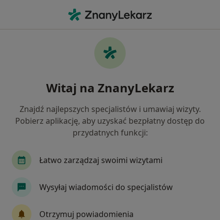
Me
Chirurg • Bytom, Polska
Filtry
Ubezpieczenie:
LUX MED
20 polecanych chirurgów w Bytomiu z LUX
Witaj na ZnanyLekarz
MED
Jak działają wyniki wyszukiwania
Znajdź najlepszych specjalistów i umawiaj wizyty.
Pobierz aplikację, aby uzyskać bezpłatny dostęp do
przydatnych funkcji:
Łatwo zarządzaj swoimi wizytami
Wysyłaj wiadomości do specjalistów
dr n. med. Tadeusz Dzióba
Otrzymuj powiadomienia
·
Więcej
Chirurg, Urolog