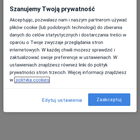
Szanujemy Twoją prywatność
Akceptując, pozwalasz nam i naszym partnerom używać
plików cookie (lub podobnych technologii) do zbierania
danych do celów statystycznych i dostarczania treści w
oparciu o Twoje zwyczaje przeglądania stron
internetowych. W każdej chwili możesz sprawdzić i
Centrum Medyczne Medilux24
zaktualizować swoje preferencje w ustawieniach. W
·
Więcej
Chirurgia, Hematologia, Kardiologia
ustawieniach znajdziesz również linki do polityk
972 opinie
prywatności stron trzecich. Więcej informacji znajdziesz
w
polityka cookies
Adama Mickiewicza 3/1, Piekary Śląskie
•
Mapa
Konsultacja chirurga naczyniowego
od 250 zł
Zaakceptuj
Edytuj ustawienia
dr n. med. Krzysztof
Barbara Tomaszek-
Brulinski
Słota
chirurg klatki
angiolog
piersiowej