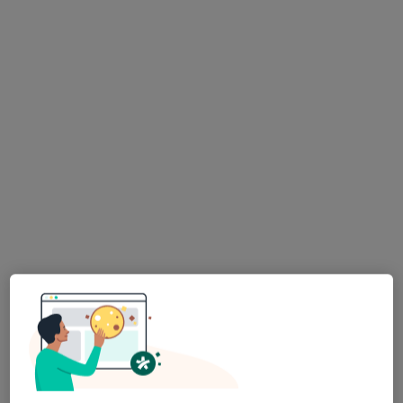
lek. Jan Kazimierz Wilczek
·
Więcej
Chirurg, Urolog
6 opinii
Sienkiewicza 43, Radzionków
•
Mapa
Centrum Medyczne Medici
Akceptuje LUX MED
Badania diagnostyczne
250 zł
Specjalista nie oferuje umawiania online pod tym adresem.
Poproś o wizytę