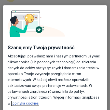
389 opinii
ul. Bankowa 5-7, Jelenia Góra
•
Mapa
Nasza średnia ocena na App Store to 4.9 i 4.1 na
Konsultacja ortopedyczna
250 zł
Google Play Store
Brak dostępnych specjalistów z wolnymi terminami w tym centrum medycznym.
Pokaż profil
Szanujemy Twoją prywatność
Akceptując, pozwalasz nam i naszym partnerom używać
plików cookie (lub podobnych technologii) do zbierania
danych do celów statystycznych i dostarczania treści w
oparciu o Twoje zwyczaje przeglądania stron
internetowych. W każdej chwili możesz sprawdzić i
zaktualizować swoje preferencje w ustawieniach. W
ustawieniach znajdziesz również linki do polityk
lek. Paweł Studniarek
prywatności stron trzecich. Więcej informacji znajdziesz
w
polityka cookies
·
Więcej
Ortopeda, Lekarz medycyny sportowej