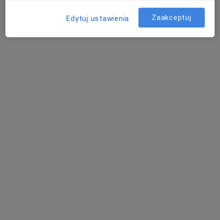
53 opinie
ul. Bankowa 5-7, Jelenia Góra
•
Mapa
Zaakceptuj
Edytuj ustawienia
KCM Clinic S.A.
Akceptuje Allianz
Konsultacja ortopedyczna
250 zł
Specjalista nie oferuje umawiania online pod tym adresem.
Poproś o wizytę
lek. Krzysztof Czerkasow