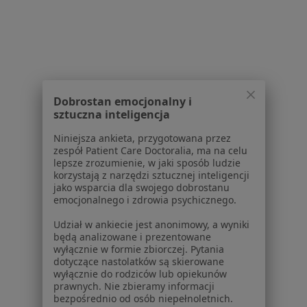
Aplikacje mobilne
Blog dla pacjentów
Dla profesjonalistów
Cennik
Dla lekarzy
Dobrostan emocjonalny i
Dla placówek medycznych
sztuczna inteligencja
Noa Notes
nowość
Niniejsza ankieta, przygotowana przez
Baza wiedzy
zespół Patient Care Doctoralia, ma na celu
Centrum Pomocy dla Specjalisty
lepsze zrozumienie, w jaki sposób ludzie
korzystają z narzędzi sztucznej inteligencji
Kontakt
jako wsparcia dla swojego dobrostanu
ZnanyLekarz - Strona główna
emocjonalnego i zdrowia psychicznego.
ZnanyLekarz Sp. z o.o.
Udział w ankiecie jest anonimowy, a wyniki
będą analizowane i prezentowane
ul. Kolejowa 5/7
wyłącznie w formie zbiorczej. Pytania
01-217 Warszawa, Polska
dotyczące nastolatków są skierowane
wyłącznie do rodziców lub opiekunów
NIP: ⁠7010224868
prawnych. Nie zbieramy informacji
KRS: ⁠0000347997
bezpośrednio od osób niepełnoletnich.