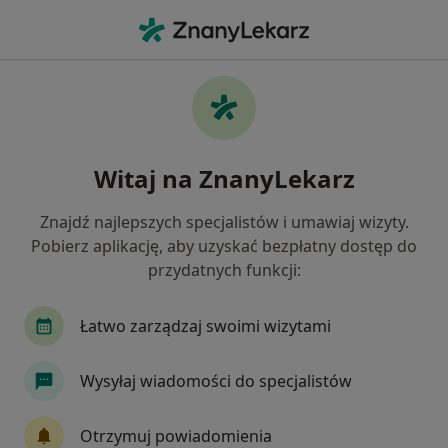
Me
Ortopeda • Jelenia Góra, dolnośląskie
Filtry
Ubezpieczenie:
Allianz
20 polecanych ortopedów w Jeleniej Górze z
Witaj na ZnanyLekarz
Allianz
Jak działają wyniki wyszukiwania
Znajdź najlepszych specjalistów i umawiaj wizyty.
Pobierz aplikację, aby uzyskać bezpłatny dostęp do
przydatnych funkcji:
Łatwo zarządzaj swoimi wizytami
Wysyłaj wiadomości do specjalistów
KCM Clinic S.A.
Otrzymuj powiadomienia
·
Więcej
Ortopedia, Chirurgia, Okulistyka