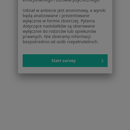
Praca
Rekrutujemy!
Partnerzy
Udział w ankiecie jest anonimowy, a wyniki
będą analizowane i prezentowane
Centrum prasowe
wyłącznie w formie zbiorczej. Pytania
Kontakt
dotyczące nastolatków są skierowane
wyłącznie do rodziców lub opiekunów
Dla pacjentów
prawnych. Nie zbieramy informacji
bezpośrednio od osób niepełnoletnich.
Lekarze
Placówki medyczne
Pytania i odpowiedzi
Start survey
Usługi i zabiegi
Choroby
Pomoc
Aplikacje mobilne
Blog dla pacjentów
Dla profesjonalistów
Cennik
Dla lekarzy