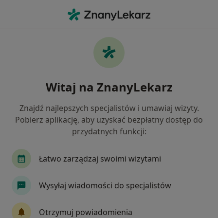
Me
Ortopeda • Bydgoszcz, kujawsko-pomorskie
Filtry
Ubezpieczenie:
Allianz
20 polecanych ortopedów w Bydgoszczy z
Witaj na ZnanyLekarz
Allianz
Jak działają wyniki wyszukiwania
Znajdź najlepszych specjalistów i umawiaj wizyty.
Pobierz aplikację, aby uzyskać bezpłatny dostęp do
przydatnych funkcji:
Łatwo zarządzaj swoimi wizytami
Wysyłaj wiadomości do specjalistów
lek. Jakub Puchała
Otrzymuj powiadomienia
·
Więcej
Ortopeda