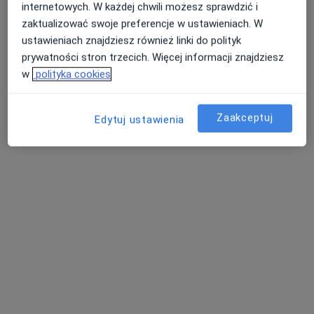
internetowych. W każdej chwili możesz sprawdzić i
zaktualizować swoje preferencje w ustawieniach. W
ustawieniach znajdziesz również linki do polityk
prywatności stron trzecich. Więcej informacji znajdziesz
w
polityka cookies
Zaakceptuj
Edytuj ustawienia
Centrum Medyczne Szubińska
·
Więcej
Ortopedia, Ultrasonografia, Dermatologia
2091 opinii
Szubińska 85A, Bydgoszcz
•
Mapa
Konsultacja ortopedyczna
250 zł
Pokaż więcej usług
lek. Leszek
lek. Andrzej Osuch
lek. Maria Kurzawa
Sadkowski
ortopeda
ortopeda