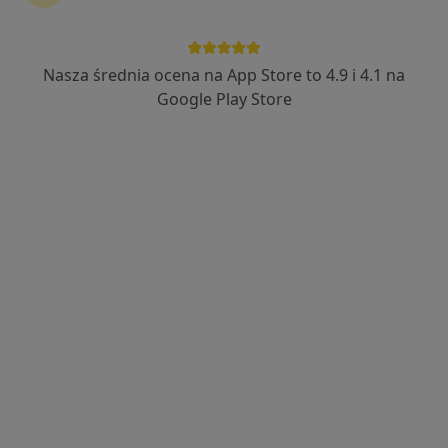
102 opinie
Adres 1
Adres 2
Nasza średnia ocena na App Store to 4.9 i 4.1 na
Google Play Store
Szubińska 85A, Bydgoszcz
•
Mapa
Centrum Medyczne Szubińska
Akceptuje Allianz
Konsultacja ortopedyczna
250 zł
Specjalista nie oferuje umawiania online pod tym adresem.
Poproś o wizytę