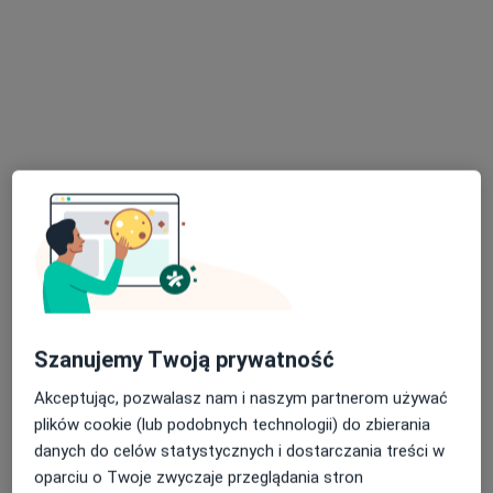
NZOZ ENDO-MEDICA Sp. z o.o.
·
Więcej
Ortopedia, Alergologia, Alergologia dziecięca
4006 opinii
ul. Ogrody 14, Bydgoszcz
•
Mapa
Konsultacja ortopedyczna
200 zł
Pokaż więcej usług
lek. Edward
lek. Jakub Puchała
Senterkiewicz
ortopeda
Szanujemy Twoją prywatność
ortopeda
Akceptując, pozwalasz nam i naszym partnerom używać
Brak dostępnych specjalistów z wolnymi terminami w tym centrum medycznym.
plików cookie (lub podobnych technologii) do zbierania
Pokaż profil
danych do celów statystycznych i dostarczania treści w
oparciu o Twoje zwyczaje przeglądania stron