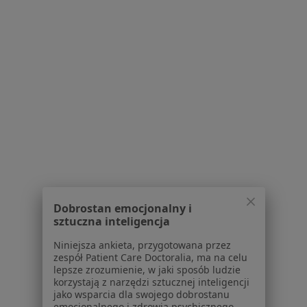
Strona Główna
Ortopeda
Bydgoszcz
Allianz
Zmień miasto
Zmień miasto
Zmień
Serwis
Regulamin
Polityka prywatności pacjentów
Polityka prywatności profesjonalistów
Dobrostan emocjonalny i
Polityka prywatności dla profesjonalistów, których
sztuczna inteligencja
dane pozyskaliśmy samodzielnie
Niniejsza ankieta, przygotowana przez
Polityka cookies
zespół Patient Care Doctoralia, ma na celu
Jak działają wyniki wyszukiwania
lepsze zrozumienie, w jaki sposób ludzie
Dostępność
korzystają z narzędzi sztucznej inteligencji
jako wsparcia dla swojego dobrostanu
O nas
emocjonalnego i zdrowia psychicznego.