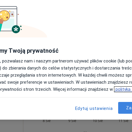
od 210 zł
Dziś
Jutro
Pon,
Wt,
8 Sie
9 Sie
10 Sie
11 Sie
Umawianie online nie jest dostępne
my Twoją prywatność
Poproś o wizytę
, pozwalasz nam i naszym partnerom używać plików cookie (lub p
wice, Katowice
•
Mapa
) do zbierania danych do celów statystycznych i dostarczania treśc
zaje przeglądania stron internetowych. W każdej chwili możesz spr
wać swoje preferencje w ustawieniach. W ustawieniach znajdziesz ró
prywatności stron trzecich. Więcej informacji znajdziesz w
polityka
od 120 zł
Za
Edytuj ustawienia
Dziś
Jutro
Pon,
Wt,
8 Sie
9 Sie
10 Sie
11 Sie