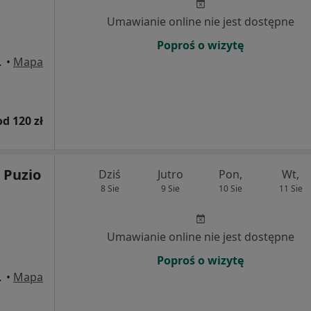
Umawianie online nie jest dostępne
Poproś o wizytę
wice, Katowice
•
Mapa
od 120 zł
j Puzio
Dziś
Jutro
Pon,
Wt,
8 Sie
9 Sie
10 Sie
11 Sie
Umawianie online nie jest dostępne
Poproś o wizytę
wice, Katowice
•
Mapa