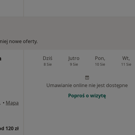
iej nowe oferty.
a
Dziś
Jutro
Pon,
Wt,
8 Sie
9 Sie
10 Sie
11 Sie
Umawianie online nie jest dostępne
Poproś o wizytę
wice, Katowice
•
Mapa
od 120 zł