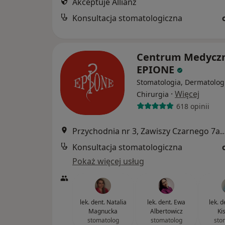
Akceptuje Allianz
Konsultacja stomatologiczna
Centrum Medycz
EPIONE
Stomatologia, Dermatolog
·
Więcej
Chirurgia
618 opinii
Przychodnia nr 3, Zawiszy Czarnego 7a, Kato
Konsultacja stomatologiczna
Pokaż więcej usług
lek. dent. Natalia
lek. dent. Ewa
lek. 
Magnucka
Albertowicz
Ki
stomatolog
stomatolog
sto