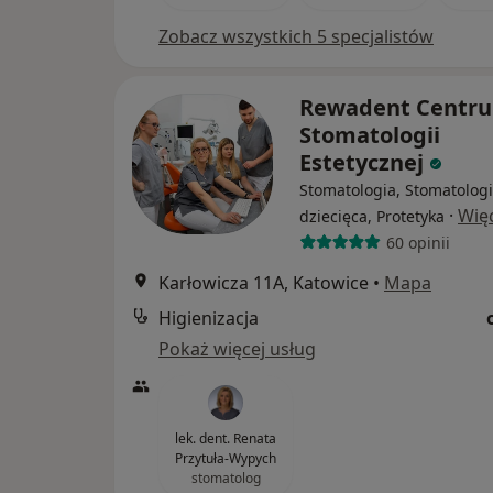
Zobacz wszystkich 5 specjalistów
Rewadent Centr
Stomatologii
Estetycznej
Stomatologia, Stomatolog
·
Wię
dziecięca, Protetyka
60 opinii
Karłowicza 11A, Katowice
•
Mapa
Higienizacja
Pokaż więcej usług
lek. dent. Renata
Przytuła-Wypych
stomatolog