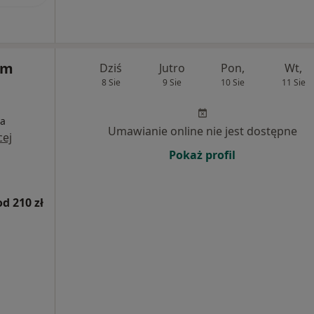
um
Dziś
Jutro
Pon,
Wt,
8 Sie
9 Sie
10 Sie
11 Sie
ia
Umawianie online nie jest dostępne
cej
Pokaż profil
od 210 zł