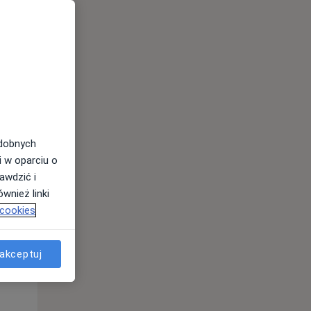
Śr,
Czw,
Pt,
12 Sie
13 Sie
14 Sie
odobnych
i w oparciu o
awdzić i
wnież linki
 cookies
akceptuj
Śr,
Czw,
Pt,
12 Sie
13 Sie
14 Sie