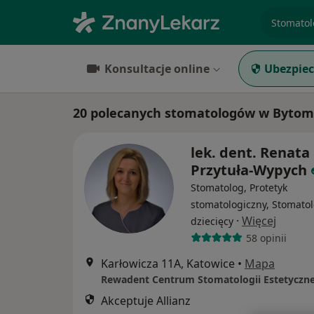
specjaliz
Konsultacje online
Ubezpiec
20 polecanych stomatologów w Bytomiu
lek. dent. Renata
Przytuła-Wypych
Stomatolog, Protetyk
stomatologiczny, Stomato
·
Więcej
dziecięcy
58 opinii
Karłowicza 11A, Katowice
•
Mapa
Rewadent Centrum Stomatologii Estetyczne
Akceptuje Allianz