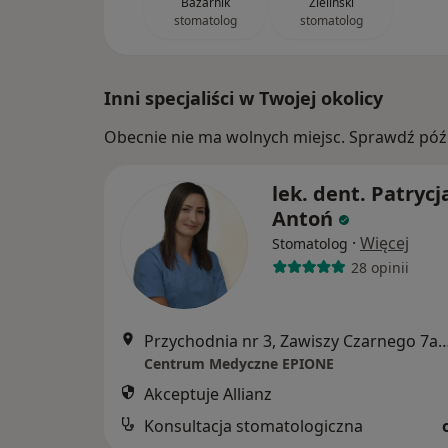
Bazarnik
Zieliński
stomatolog
stomatolog
Inni specjaliści w Twojej okolicy
Obecnie nie ma wolnych miejsc. Sprawdź późn
lek. dent. Patrycj
Antoń
·
Więcej
Stomatolog
28 opinii
Przychodnia nr 3, Zawiszy Czarnego 7a, Kato
Centrum Medyczne EPIONE
Akceptuje Allianz
Konsultacja stomatologiczna