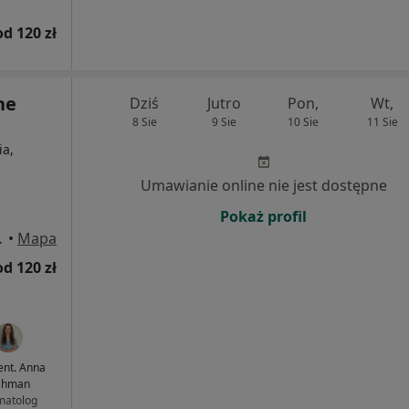
od 120 zł
ne
Dziś
Jutro
Pon,
Wt,
8 Sie
9 Sie
10 Sie
11 Sie
ia,
Umawianie online nie jest dostępne
Pokaż profil
wice, Katowice
•
Mapa
od 120 zł
dent. Anna
shman
matolog