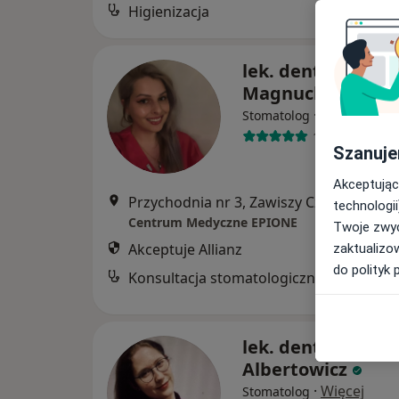
Higienizacja
lek. dent. Natalia
Magnucka
·
Więcej
Stomatolog
127 opinii
Szanuje
Akceptując
Przychodnia nr 3, Zawiszy Czarnego 7a, Kato
technologii
Centrum Medyczne EPIONE
Twoje zwyc
Akceptuje Allianz
zaktualizo
do polityk 
Konsultacja stomatologiczna
lek. dent. Ewa
Albertowicz
·
Więcej
Stomatolog