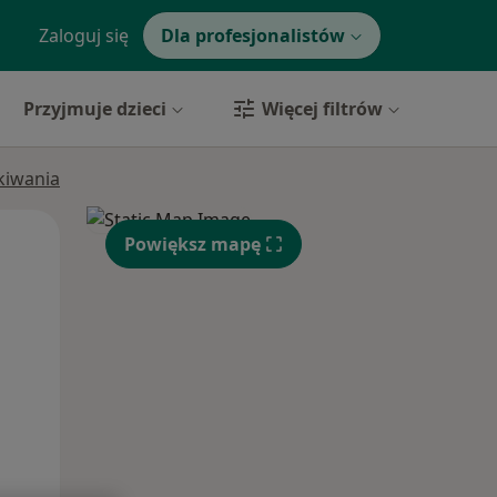
Zaloguj się
Dla profesjonalistów
Przyjmuje dzieci
Więcej filtrów
ukiwania
Śr,
Czw,
Pt,
Powiększ mapę
12 Sie
13 Sie
14 Sie