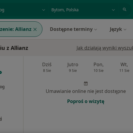
acja, badanie lub nazwisko
miasto lub dzielnica
zenie:
Allianz
Dostępne terminy
Język
 z Allianz
Jak działają wyniki wysz
Dziś
Jutro
Pon,
Wt,
8 Sie
9 Sie
10 Sie
11 Sie
log
Umawianie online nie jest dostępne
Poproś o wizytę
j