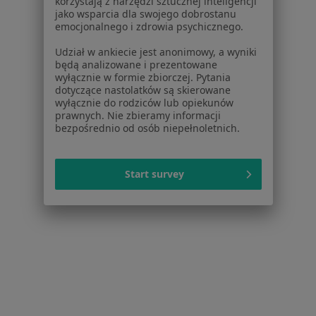
Specjalista nie oferuje umawiania online pod tym adresem.
korzystają z narzędzi sztucznej inteligencji
jako wsparcia dla swojego dobrostanu
emocjonalnego i zdrowia psychicznego.
Poproś o wizytę
Udział w ankiecie jest anonimowy, a wyniki
będą analizowane i prezentowane
wyłącznie w formie zbiorczej. Pytania
dotyczące nastolatków są skierowane
wyłącznie do rodziców lub opiekunów
prawnych. Nie zbieramy informacji
bezpośrednio od osób niepełnoletnich.
Start survey
Dentistree S.C.
Ortodoncja, Stomatologia, Stomatologia dziecięca
166 opinii
Oś Królewska 18/U2, Warszawa
•
Mapa
Ortodoncja dzieci i dorosłych
od 250 zł
Pokaż więcej usług