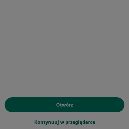
·
Ortodoncja, Chirurgia stomatologiczna, Stomatologia
Więcej
33 opinie
Braci Wagów 4, Warszawa
•
Mapa
Brak dostępnych specjalistów z wolnymi terminami w tym centrum medycznym.
Pokaż profil
1
2
3
4
5
Powiązane wyszukiwania
Inne dzielnice w Warszawie
Otwórz
Ortodonci Śródmieście
Ortodonci Mokotów
Kontynuuj w przeglądarce
Ortodonci Wola