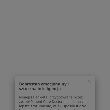
Poproś o wizytę
lek. dent. Karolina Chechłowska
(Kowalczyk)
·
Więcej
Ortodonta, Stomatolog
4 opinie
Dobrostan emocjonalny i
sztuczna inteligencja
Puławska 303, Warszawa
•
Mapa
Szałwińscy Stomatologia
Niniejsza ankieta, przygotowana przez
zespół Patient Care Doctoralia, ma na celu
Konsultacja ortodontyczna
od 120 zł
lepsze zrozumienie, w jaki sposób ludzie