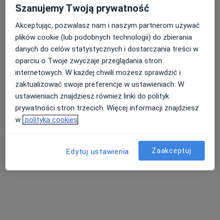
Szanujemy Twoją prywatność
Poproś o wizytę
Akceptując, pozwalasz nam i naszym partnerom używać
plików cookie (lub podobnych technologii) do zbierania
danych do celów statystycznych i dostarczania treści w
oparciu o Twoje zwyczaje przeglądania stron
internetowych. W każdej chwili możesz sprawdzić i
zaktualizować swoje preferencje w ustawieniach. W
ustawieniach znajdziesz również linki do polityk
prywatności stron trzecich. Więcej informacji znajdziesz
w
polityka cookies
lek. dent. Daniel Domański
·
Więcej
W trakcie specjalizacji (Ortodonta), Stomatolog
89 opinii
Zaakceptuj
Edytuj ustawienia
Bokserska 54 U1, Warszawa
•
Mapa
allsmiles | dental clinic
Konsultacja ortodontyczna
od 200 zł
Specjalista nie oferuje umawiania online pod tym adresem.