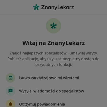
Me
Ortodonta • Ursynów, Warszawa, mazowieckie
Filtry
Ubezpieczenie
Mapa
Ortodonci Warszawa Ursynów
Witaj na ZnanyLekarz
Jak działają wyniki wyszukiwania
Znajdź najlepszych specjalistów i umawiaj wizyty.
Pobierz aplikację, aby uzyskać bezpłatny dostęp do
Wybierz swoje ubezpieczenie
przydatnych funkcji:
Medicover
Łatwo zarządzaj swoimi wizytami
Wysyłaj wiadomości do specjalistów
Otrzymuj powiadomienia