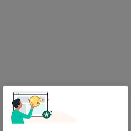
Bezpieczne płatności
lek. dent. Natalia Matyjasik
·
Więcej
Ortodonta, Stomatolog
135 opinii
Adres 1
Adres 2
Aleja Komisji Edukacji Narodowej 36A, lok. U3, Warszawa
•
Mapa
Smile! Stomatologia Bezstresowa
Konsultacja ortodontyczna
270 zł
Specjalista nie oferuje umawiania online pod tym adresem.