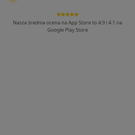
Nasza średnia ocena na App Store to 4.9 i 4.1 na
Wyróżniony
Google Play Store
lek. dent. Piotr Frączek
·
Więcej
W trakcie specjalizacji (Ortodonta), Stomatolog
5 opinii
Puławska 278, Warszawa
•
Mapa
Stomatologia Medicover Warszawa Puławska
Konsultacja ortodontyczna
99 zł
Specjalista nie oferuje umawiania online pod tym adresem.
Poproś o wizytę