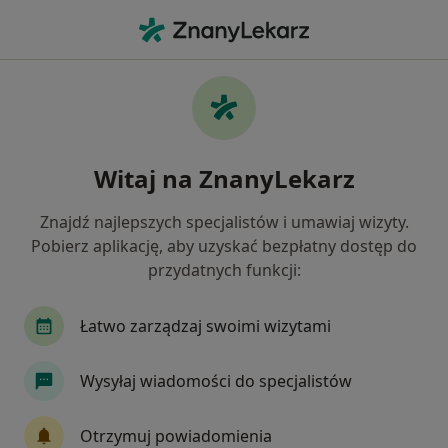
Me
Ortodonta • Wesoła, Warszawa, mazowieckie
Filtry
Ubezpieczenie
Mapa
Ortodonci Warszawa Wesoła
Witaj na ZnanyLekarz
Jak działają wyniki wyszukiwania
Znajdź najlepszych specjalistów i umawiaj wizyty.
Pobierz aplikację, aby uzyskać bezpłatny dostęp do
Wybierz swoje ubezpieczenie
przydatnych funkcji:
Łatwo zarządzaj swoimi wizytami
Wysyłaj wiadomości do specjalistów
Otrzymuj powiadomienia