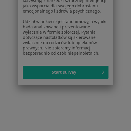
korzystają z narzędzi sztucznej inteligencji
jako wsparcia dla swojego dobrostanu
Poproś o wizytę
emocjonalnego i zdrowia psychicznego.
Udział w ankiecie jest anonimowy, a wyniki
będą analizowane i prezentowane
wyłącznie w formie zbiorczej. Pytania
dotyczące nastolatków są skierowane
wyłącznie do rodziców lub opiekunów
prawnych. Nie zbieramy informacji
bezpośrednio od osób niepełnoletnich.
Start survey
lek. dent. Monika Dworakowska
Ortodonta
Patriotów 110, Warszawa
•
Mapa
Ortodentica.org
Aparaty stałe
1 200 zł
Specjalista nie oferuje umawiania online pod tym adresem.
Poproś o wizytę