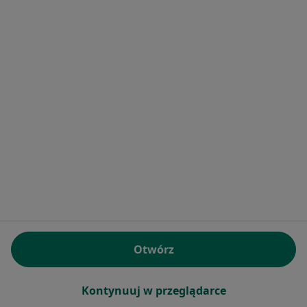
Ewa Twarowska
Ortodonta, Stomatolog, Stomatolog dziecięcy
Ul. Patriotów 226, Warszawa
•
Mapa
Gabinet lekarski
Specjalista nie oferuje umawiania online pod tym adresem.
Poproś o wizytę
Otwórz
Kontynuuj w przeglądarce