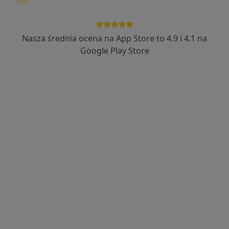
lek. dent. Piotr Bąkowski
Ortodonta, Stomatolog
Nasza średnia ocena na App Store to 4.9 i 4.1 na
2 opinie
Google Play Store
Żegańska 15, Warszawa
•
Mapa
Centrum Medyczne LUX MED Stomatologia Warszawa - Żegańska 15
Konsultacja ortodontyczna
od 250 zł
Specjalista nie oferuje umawiania online pod tym adresem.
Poproś o wizytę