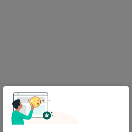
Maciej Dąbała
·
Więcej
Ortodonta
32 opinie
Adres 1
Adres 2
Kazimierza Brokla 2, Warszawa
•
Mapa
Kupryś Dental Clinic
Konsultacja ortodontyczna
od 300 zł
Specjalista nie oferuje umawiania online pod tym adresem.
Poproś o wizytę