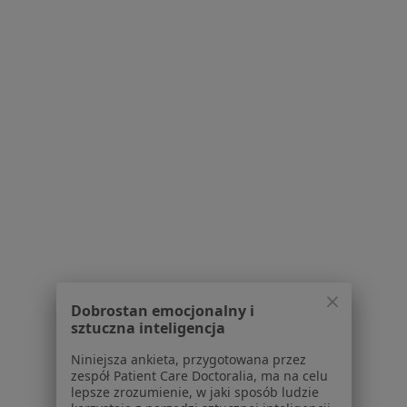
Specjalista nie oferuje umawiania online pod tym adresem.
Poproś o wizytę
lek. dent. Małgorzata Kotarska
Ortodonta
Dobrostan emocjonalny i
Kościuszkowców 23, Warszawa
•
Mapa
sztuczna inteligencja
Mardent Stomatologia
Niniejsza ankieta, przygotowana przez
Leczenie wad zgryzu
Brak ceny
zespół Patient Care Doctoralia, ma na celu
Specjalista nie oferuje umawiania online pod tym adresem.
lepsze zrozumienie, w jaki sposób ludzie