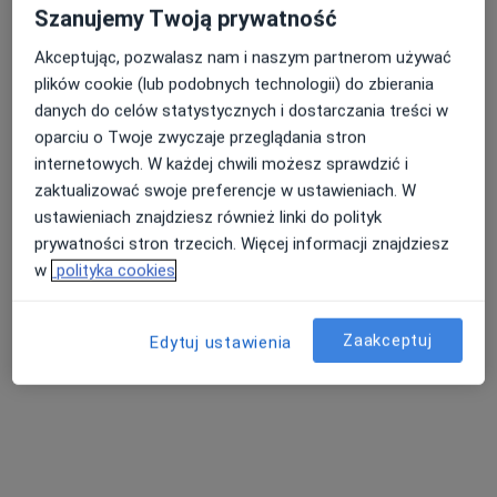
Szanujemy Twoją prywatność
Akceptując, pozwalasz nam i naszym partnerom używać
plików cookie (lub podobnych technologii) do zbierania
danych do celów statystycznych i dostarczania treści w
oparciu o Twoje zwyczaje przeglądania stron
internetowych. W każdej chwili możesz sprawdzić i
zaktualizować swoje preferencje w ustawieniach. W
lek. dent. Izabela Michalak
ustawieniach znajdziesz również linki do polityk
·
Więcej
Ortodonta, Stomatolog
prywatności stron trzecich. Więcej informacji znajdziesz
125 opinii
w
polityka cookies
Adres 1
Adres 2
Adres 3
Adres 4
Onlin
Zaakceptuj
Edytuj ustawienia
Kazimierza Brokla 2, Warszawa
•
Mapa
Kupryś Dental Clinic
Konsultacja ortodontyczna
od 300 zł
Specjalista nie oferuje umawiania online pod tym adresem.