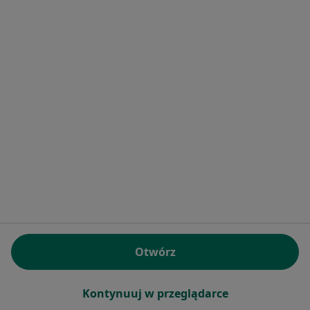
Smile Factory
·
Ortodoncja, Stomatologia, Chirurgia stomatologiczna
Więcej
Edwarda Habicha 12/U8, Warszawa
•
Mapa
Brak dostępnych specjalistów z wolnymi terminami w tym centrum medycznym.
Pokaż profil
Otwórz
Kontynuuj w przeglądarce