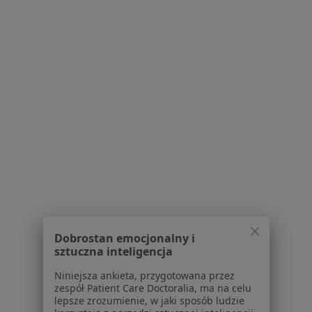
Pokaż profil
KrokoDent Stomatologia Pruszków
·
Więcej
Ortodoncja, Stomatologia, Protetyka
3 opinie
Dobrostan emocjonalny i
al. Armii Krajowej 36, Pruszków
•
Mapa
sztuczna inteligencja
Brak dostępnych specjalistów z wolnymi terminami w tym centrum medycznym.
Niniejsza ankieta, przygotowana przez
zespół Patient Care Doctoralia, ma na celu
Pokaż profil
lepsze zrozumienie, w jaki sposób ludzie