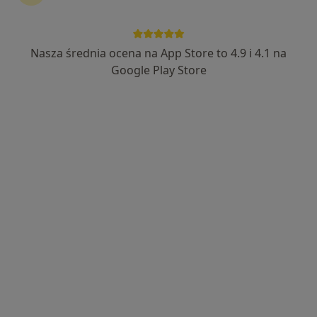
Bezpieczne płatności
lek. dent. Liudmyla Rodziewicz
Nasza średnia ocena na App Store to 4.9 i 4.1 na
·
Więcej
Ortodonta
Google Play Store
26 opinii
Warszawska 58C/36, Warszawa
•
Mapa
Centrum Medyczne Symbios
Konsultacja ortodontyczna
250 zł
Specjalista nie oferuje umawiania online pod tym adresem.
Poproś o wizytę