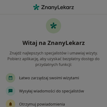
Me
Ortodonta • Pruszków, mazowieckie
Filtry
Ubezpieczenie
Mapa
Polecani ortodonci w Pruszkowie
Witaj na ZnanyLekarz
Jak działają wyniki wyszukiwania
Znajdź najlepszych specjalistów i umawiaj wizyty.
Pobierz aplikację, aby uzyskać bezpłatny dostęp do
Wybierz swoje ubezpieczenie
przydatnych funkcji:
Łatwo zarządzaj swoimi wizytami
Wysyłaj wiadomości do specjalistów
Otrzymuj powiadomienia