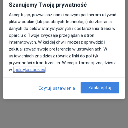
Szanujemy Twoją prywatność
Dostępni specjaliści
Akceptując, pozwalasz nam i naszym partnerom używać
Specjaliści znajdują się poza Pruszków, mazowieckie,
plików cookie (lub podobnych technologii) do zbierania
w obszarach bliskich Twojemu wyszukiwaniu.
danych do celów statystycznych i dostarczania treści w
oparciu o Twoje zwyczaje przeglądania stron
internetowych. W każdej chwili możesz sprawdzić i
zaktualizować swoje preferencje w ustawieniach. W
ustawieniach znajdziesz również linki do polityk
prywatności stron trzecich. Więcej informacji znajdziesz
w
polityka cookies
Maciej Dąbała
Zaakceptuj
Edytuj ustawienia
·
Więcej
Ortodonta
32 opinie
Kazimierza Brokla 2, Warszawa
•
Mapa
Kupryś Dental Clinic
Konsultacja ortodontyczna
od 300 zł