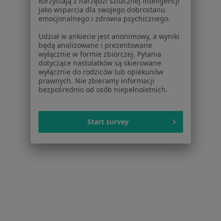
korzystają z narzędzi sztucznej inteligencji
jako wsparcia dla swojego dobrostanu
emocjonalnego i zdrowia psychicznego.
Udział w ankiecie jest anonimowy, a wyniki
będą analizowane i prezentowane
wyłącznie w formie zbiorczej. Pytania
dotyczące nastolatków są skierowane
wyłącznie do rodziców lub opiekunów
prawnych. Nie zbieramy informacji
bezpośrednio od osób niepełnoletnich.
lek. Aleksandra Jaworska
·
Więcej
Ortodonta, Stomatolog, Protetyk stomatologiczny
Start survey
25 opinii
Zamiejska 13 (WKD Malichy), Pruszków
•
Mapa
Dental-Design Jaworska
Konsultacja ortodontyczna
300 zł
Specjalista nie oferuje umawiania online pod tym adresem.
Poproś o wizytę