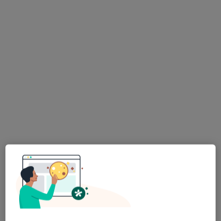
lek. dent. Katarzyna Piórkowska
·
Więcej
Ortodonta, Stomatolog
10 opinii
Ołówkowa 1E, Pruszków
•
Mapa
Risorius Stomatologia
Konsultacja ortodontyczna
100 zł
Specjalista nie oferuje umawiania online pod tym adresem.
Poproś o wizytę