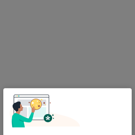
Smile! Stomatologia Bezstresowa
Konsultacja ortodontyczna
270 zł
Specjalista nie oferuje umawiania online pod tym adresem.
Poproś o wizytę
lek. dent. Justyna Ciesińska
·
Więcej
W trakcie specjalizacji (Ortodonta), Stomatolog
14 opinii
Kolejowa 43 lok U1, Warszawa
•
Mapa