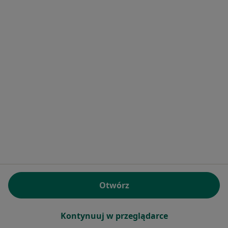
Przychodnia Stomatologiczna Dentimed
Ortodoncja, Stomatologia, Protetyka
Tykocińska 42, Warszawa
•
Mapa
Brak dostępnych specjalistów z wolnymi terminami w tym centrum medycznym.
Pokaż profil
Otwórz
Kontynuuj w przeglądarce