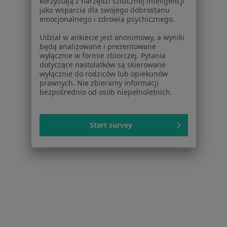
korzystają z narzędzi sztucznej inteligencji
jako wsparcia dla swojego dobrostanu
Specjalista nie oferuje umawiania online pod tym adresem.
emocjonalnego i zdrowia psychicznego.
Poproś o wizytę
Udział w ankiecie jest anonimowy, a wyniki
będą analizowane i prezentowane
wyłącznie w formie zbiorczej. Pytania
dotyczące nastolatków są skierowane
wyłącznie do rodziców lub opiekunów
prawnych. Nie zbieramy informacji
bezpośrednio od osób niepełnoletnich.
Start survey
dr n. med. Magdalena Lima
·
Więcej
Ortodonta, Stomatolog
4 opinie
Gilarska 86C, Warszawa
•
Mapa
Enelmed Zacisze
Specjalista nie oferuje umawiania online pod tym adresem.