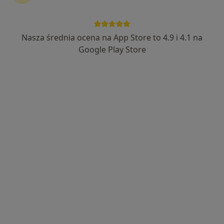
Wyróżniony
lek. dent. Liudmyla Rodziewicz
Nasza średnia ocena na App Store to 4.9 i 4.1 na
·
Więcej
Ortodonta
Google Play Store
26 opinii
Gilarska 86c, Warszawa
•
Mapa
Centrum Medyczne enel-med - Oddział Zacisze
Konsultacja ortodontyczna
300 zł
Specjalista nie oferuje umawiania online pod tym adresem.
Poproś o wizytę
Dostępni specjaliści
Specjaliści znajdują się poza Targówek, Warszawa,
mazowieckie, w obszarach bliskich Twojemu
wyszukiwaniu.