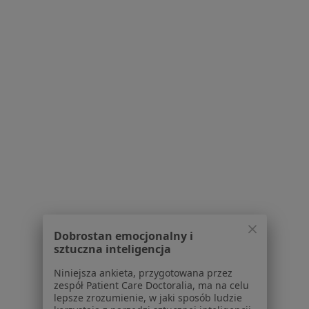
Kondratowicza 18 lok. 423, Warszawa
•
Mapa
Dentis
Aparaty ruchome
Brak ceny
Specjalista nie oferuje umawiania online pod tym adresem.
Poproś o wizytę
Dobrostan emocjonalny i
dr n. med. Akbar Shahnazari
sztuczna inteligencja
·
Więcej
Ortodonta
Niniejsza ankieta, przygotowana przez
zespół Patient Care Doctoralia, ma na celu
ul. Zielone Zacisze 1/140 IV kl, Warszawa
•
Mapa
lepsze zrozumienie, w jaki sposób ludzie
Pers Dental