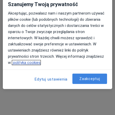
ORTHOLAND
Szanujemy Twoją prywatność
Konsultacja ortodontyczna
200 zł
Akceptując, pozwalasz nam i naszym partnerom używać
Specjalista nie oferuje umawiania online pod tym adresem.
plików cookie (lub podobnych technologii) do zbierania
danych do celów statystycznych i dostarczania treści w
Poproś o wizytę
oparciu o Twoje zwyczaje przeglądania stron
internetowych. W każdej chwili możesz sprawdzić i
zaktualizować swoje preferencje w ustawieniach. W
ustawieniach znajdziesz również linki do polityk
prywatności stron trzecich. Więcej informacji znajdziesz
w
polityka cookies
Zaakceptuj
Edytuj ustawienia
lek. dent. Izabela Michalak
·
Więcej
Ortodonta, Stomatolog
125 opinii
Adres 1
Adres 2
Adres 3
Adres 4
Onlin