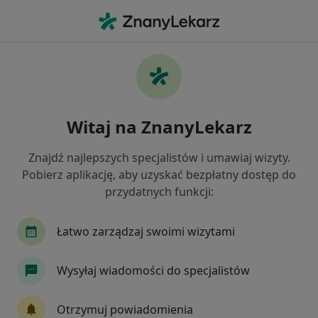
Me
Ortodonta • Targówek, Warszawa, mazowieckie
Filtry
Ubezpieczenie
Mapa
Ortodonci Warszawa Targówek
Witaj na ZnanyLekarz
Jak działają wyniki wyszukiwania
Znajdź najlepszych specjalistów i umawiaj wizyty.
Pobierz aplikację, aby uzyskać bezpłatny dostęp do
Wybierz swoje ubezpieczenie
przydatnych funkcji:
Łatwo zarządzaj swoimi wizytami
Wysyłaj wiadomości do specjalistów
Otrzymuj powiadomienia