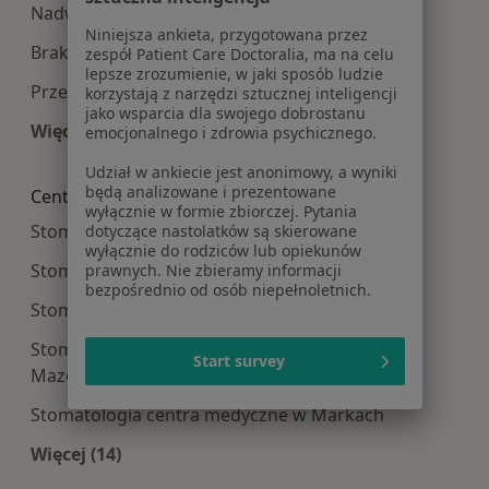
Nadwrażliwość zębów w Warszawie
Niniejsza ankieta, przygotowana przez
Braki zębowe w Warszawie
zespół Patient Care Doctoralia, ma na celu
lepsze zrozumienie, w jaki sposób ludzie
Przebarwienia zębów w Warszawie
korzystają z narzędzi sztucznej inteligencji
jako wsparcia dla swojego dobrostanu
Więcej (15)
emocjonalnego i zdrowia psychicznego.
Więcej w kategorii: Najczęście leczone choroby
Udział w ankiecie jest anonimowy, a wyniki
będą analizowane i prezentowane
Centra medyczne Stomatologia w pobliżu
wyłącznie w formie zbiorczej. Pytania
Stomatologia centra medyczne w Piasecznie
dotyczące nastolatków są skierowane
wyłącznie do rodziców lub opiekunów
Stomatologia centra medyczne w Legionowie
prawnych. Nie zbieramy informacji
bezpośrednio od osób niepełnoletnich.
Stomatologia centra medyczne w Pruszkowie
Stomatologia centra medyczne w Mińsku
Start survey
Mazowieckim
Stomatologia centra medyczne w Markach
Więcej (14)
Więcej w kategorii: Centra medyczne Stomatolo