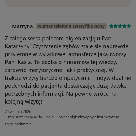
Martyna
Numer telefonu zweryfikowany
M
Z całego serca polecam higienizację u Pani
Katarzyny! Czyszczenie zębów staje sie naprawde
przyjemne w wyjątkowej atmosferze jaką tworzy
Pani Kasia. To osoba o niesamowitej wiedzy,
zarówno merytorycznej jak i praktycznej. W
trakcie wizyty bardzo empatycznie i indywidualnie
podchodzi do pacjenta dostarczając dużą dawke
potrzebnych informacji. Na pewno wróce na
kolejną wizytę!
7 kwietnia 2026
•
mgr Katarzyna Milke-Koziołł
•
pakiet higienizacyjny z instruktażem
•
w opinii użytkownika Martyna
zgłoś nadużycie