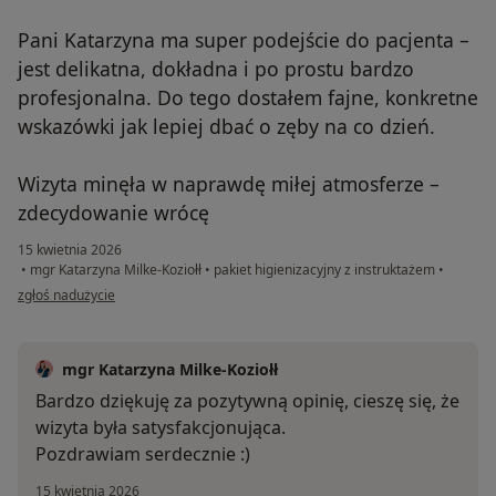
Pani Katarzyna ma super podejście do pacjenta –
jest delikatna, dokładna i po prostu bardzo
profesjonalna. Do tego dostałem fajne, konkretne
wskazówki jak lepiej dbać o zęby na co dzień.
Wizyta minęła w naprawdę miłej atmosferze –
zdecydowanie wrócę
15 kwietnia 2026
•
mgr Katarzyna Milke-Koziołł
•
pakiet higienizacyjny z instruktażem
•
w opinii użytkownika SM
zgłoś nadużycie
mgr Katarzyna Milke-Koziołł
Bardzo dziękuję za pozytywną opinię, cieszę się, że
wizyta była satysfakcjonująca.
Pozdrawiam serdecznie :)
15 kwietnia 2026