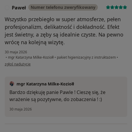
Paweł
Numer telefonu zweryfikowany
P
Wszystko przebiegło w super atmosferze, pełen
profesjonalizm, delikatność i dokładność. Efekt
jest świetny, a zęby są idealnie czyste. Na pewno
wrócę na kolejną wizytę.
30 maja 2026
•
mgr Katarzyna Milke-Koziołł
•
pakiet higienizacyjny z instruktażem
•
w opinii użytkownika Paweł
zgłoś nadużycie
mgr Katarzyna Milke-Koziołł
Bardzo dziękuję panie Pawle ! Cieszę się, że
wrażenie są pozytywne, do zobaczenia ! :)
30 maja 2026