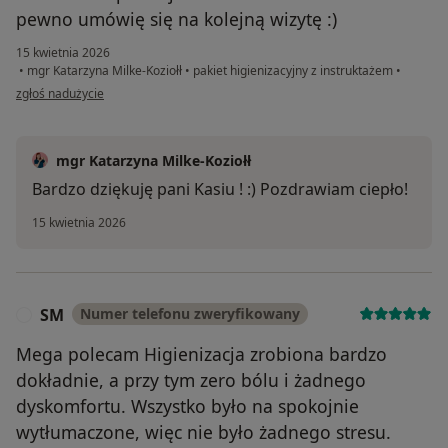
pewno umówię się na kolejną wizytę :)
15 kwietnia 2026
•
mgr Katarzyna Milke-Koziołł
•
pakiet higienizacyjny z instruktażem
•
w opinii użytkownika Kasia
zgłoś nadużycie
mgr Katarzyna Milke-Koziołł
Bardzo dziękuję pani Kasiu ! :) Pozdrawiam ciepło!
15 kwietnia 2026
SM
Numer telefonu zweryfikowany
S
Mega polecam Higienizacja zrobiona bardzo
dokładnie, a przy tym zero bólu i żadnego
dyskomfortu. Wszystko było na spokojnie
wytłumaczone, więc nie było żadnego stresu.