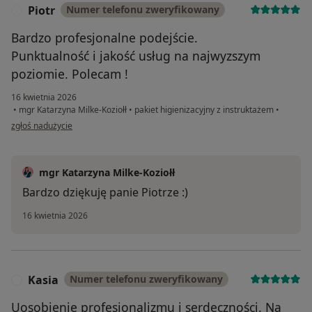
Piotr
Numer telefonu zweryfikowany
P
Bardzo profesjonalne podejście.
Punktualność i jakość usług na najwyzszym
poziomie. Polecam !
16 kwietnia 2026
•
mgr Katarzyna Milke-Koziołł
•
pakiet higienizacyjny z instruktażem
•
w opinii użytkownika Piotr
zgłoś nadużycie
mgr Katarzyna Milke-Koziołł
Bardzo dziękuję panie Piotrze :)
16 kwietnia 2026
Kasia
Numer telefonu zweryfikowany
K
Uosobienie profesjonalizmu i serdeczności. Na