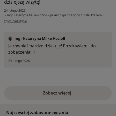
dzisiejszą wizytę!
24 lutego 2026
•
mgr Katarzyna Milke-Koziołł
•
pakiet higienizacyjny z instruktażem
•
w opinii użytkownika ID
zgłoś nadużycie
mgr Katarzyna Milke-Koziołł
Ja również bardzo dziękuję! Pozdrawiam i do
zobaczenia! :)
24 lutego 2026
Zobacz więcej
Najczęściej zadawane pytania