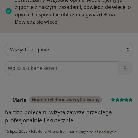
zgodnie z naszymi zasadami, dowiedz się więcej o
opiniach i sposobie obliczania gwiazdek na
Dowiedz się więcej o opiniach
Dowiedz się więcej
Szukaj w opiniach
Maria
Numer telefonu zweryfikowany
M
bardzo polecam, wizyta zawsze przebiega
profesjonalnie i skutecznie
w opinii użytkownika Maria
15 lipca 2026
•
lek. dent. Milena Bartman
•
Inny
•
zgłoś nadużycie