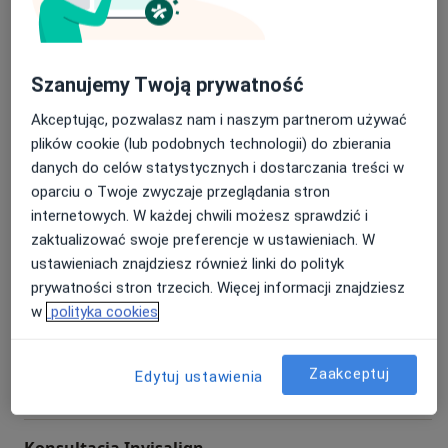
Konsultacja fizjoterapeutyczna
*Cena dotyczy wyłącznie pierwszorazowej
konsultacja fizjoterapeutyczna
Szczegóły
konsultacji ortodontycznej wraz z diagnostyką.
Szanujemy Twoją prywatność
Umów
Akceptując, pozwalasz nam i naszym partnerom używać
plików cookie (lub podobnych technologii) do zbierania
Konsultacja ortodontyczna
danych do celów statystycznych i dostarczania treści w
konsultacja ortodontyczna
99 zł
Szczegóły
oparciu o Twoje zwyczaje przeglądania stron
internetowych. W każdej chwili możesz sprawdzić i
Umów
zaktualizować swoje preferencje w ustawieniach. W
ustawieniach znajdziesz również linki do polityk
prywatności stron trzecich. Więcej informacji znajdziesz
Fizjoterapia stomatologiczna
w
polityka cookies
fizjoterapia stomatologiczna
329 zł
Szczegóły
Zaakceptuj
Umów
Edytuj ustawienia
Konsultacja Invisalign