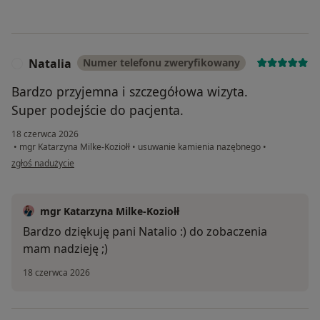
Natalia
Numer telefonu zweryfikowany
N
Bardzo przyjemna i szczegółowa wizyta.
Super podejście do pacjenta.
18 czerwca 2026
•
mgr Katarzyna Milke-Koziołł
•
usuwanie kamienia nazębnego
•
w opinii użytkownika Natalia
zgłoś nadużycie
mgr Katarzyna Milke-Koziołł
Bardzo dziękuję pani Natalio :) do zobaczenia
mam nadzieję ;)
18 czerwca 2026