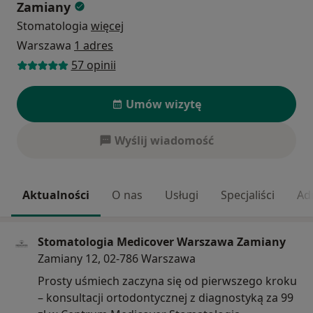
Zamiany
Stomatologia
więcej
Warszawa
1 adres
57 opinii
Umów wizytę
Wyślij wiadomość
Aktualności
O nas
Usługi
Specjaliści
Ad
Stomatologia Medicover Warszawa Zamiany
Zamiany 12, 02-786 Warszawa
Prosty uśmiech zaczyna się od pierwszego kroku
– konsultacji ortodontycznej z diagnostyką za 99