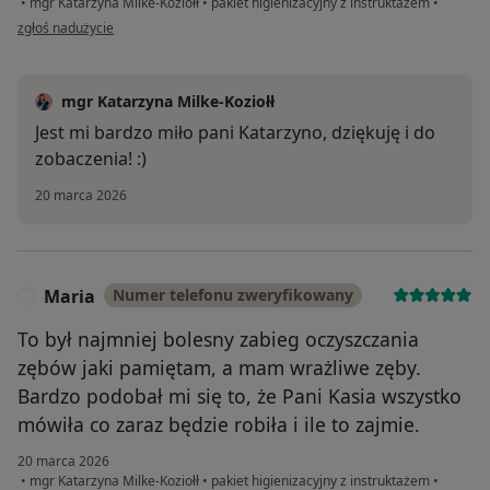
•
mgr Katarzyna Milke-Koziołł
•
pakiet higienizacyjny z instruktażem
•
w opinii użytkownika Katarzyna
zgłoś nadużycie
mgr Katarzyna Milke-Koziołł
Jest mi bardzo miło pani Katarzyno, dziękuję i do
zobaczenia! :)
20 marca 2026
Maria
Numer telefonu zweryfikowany
M
To był najmniej bolesny zabieg oczyszczania
zębów jaki pamiętam, a mam wrażliwe zęby.
Bardzo podobał mi się to, że Pani Kasia wszystko
mówiła co zaraz będzie robiła i ile to zajmie.
20 marca 2026
•
mgr Katarzyna Milke-Koziołł
•
pakiet higienizacyjny z instruktażem
•