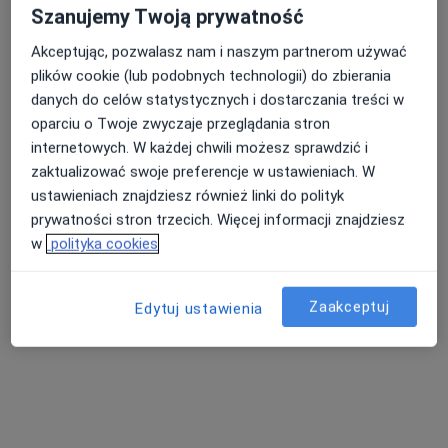
Szanujemy Twoją prywatność
Brak dostępnych specjalistów z wolnymi terminami w tym centrum medycznym.
Akceptując, pozwalasz nam i naszym partnerom używać
plików cookie (lub podobnych technologii) do zbierania
Pokaż profil
danych do celów statystycznych i dostarczania treści w
oparciu o Twoje zwyczaje przeglądania stron
internetowych. W każdej chwili możesz sprawdzić i
zaktualizować swoje preferencje w ustawieniach. W
ustawieniach znajdziesz również linki do polityk
prywatności stron trzecich. Więcej informacji znajdziesz
w
polityka cookies
lek. dent. Łukasz Głuszek
Zaakceptuj
Edytuj ustawienia
·
Więcej
Ortodonta
88 opinii
Bluszczańska 54, Warszawa
•
Mapa
Perspecteeth Centrum Ortodoncji
Konsultacja ortodontyczna
200 zł