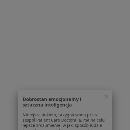
·
Więcej
Ortodonta, Stomatolog
5 opinii
Adres 1
Adres 2
Przyczółkowa 219, Warszawa
•
Mapa
VILLA NOVA DENTAL CLINIC
Konsultacja ortodontyczna
350 zł
Specjalista nie oferuje umawiania online pod tym adresem.
Poproś o wizytę
Dobrostan emocjonalny i
sztuczna inteligencja
Niniejsza ankieta, przygotowana przez
zespół Patient Care Doctoralia, ma na celu
lepsze zrozumienie, w jaki sposób ludzie