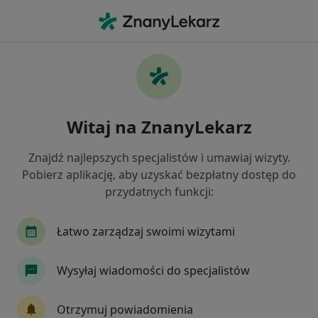
Me
Ortodonta • Mokotów, Warszawa, mazowieckie
Filtry
Ubezpieczenie
Mapa
Ortodonci Warszawa Mokotów
Witaj na ZnanyLekarz
Jak działają wyniki wyszukiwania
Znajdź najlepszych specjalistów i umawiaj wizyty.
Pobierz aplikację, aby uzyskać bezpłatny dostęp do
Wybierz swoje ubezpieczenie
przydatnych funkcji:
Medicover
Łatwo zarządzaj swoimi wizytami
Wysyłaj wiadomości do specjalistów
Otrzymuj powiadomienia