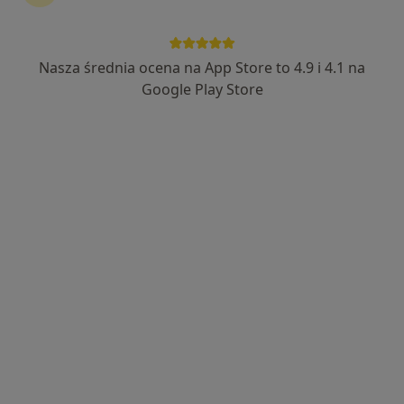
Nasza średnia ocena na App Store to 4.9 i 4.1 na
Wyróżniony
Google Play Store
lek. dent. Natalia Rosa
·
Więcej
Ortodonta, Stomatolog
107 opinii
Oś Królewska 18/U2, Warszawa
•
Mapa
Dentistree S.C.
Konsultacja ortodontyczna
300 zł
Specjalista nie oferuje umawiania online pod tym adresem.
Poproś o wizytę