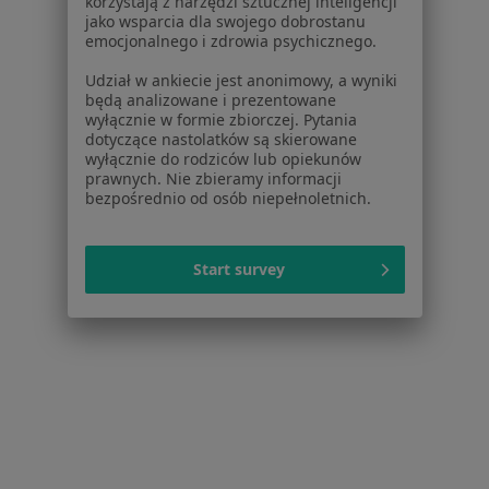
korzystają z narzędzi sztucznej inteligencji
jako wsparcia dla swojego dobrostanu
emocjonalnego i zdrowia psychicznego.
lek. dent. Aleksandra Dworak
Udział w ankiecie jest anonimowy, a wyniki
Ortodonta
będą analizowane i prezentowane
wyłącznie w formie zbiorczej. Pytania
Bernardyńska 16 A, Warszawa
•
Mapa
dotyczące nastolatków są skierowane
DeClinic
wyłącznie do rodziców lub opiekunów
prawnych. Nie zbieramy informacji
Konsultacja ortodontyczna
od 250 zł
bezpośrednio od osób niepełnoletnich.
Specjalista nie oferuje umawiania online pod tym adresem.
Poproś o wizytę
Start survey
1
2
3
4
5
6
Powiązane wyszukiwania
Inne dzielnice w Warszawie
Ortodonci Śródmieście