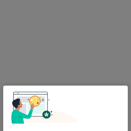
allsmiles | dental clinic
·
Więcej
Ortodoncja, Stomatologia, Protetyka
204 opinie
Bokserska 54 U1, Warszawa
•
Mapa
Konsultacja ortodontyczna
od 200 zł
lek. dent. Daniel
Domański
ortodonta