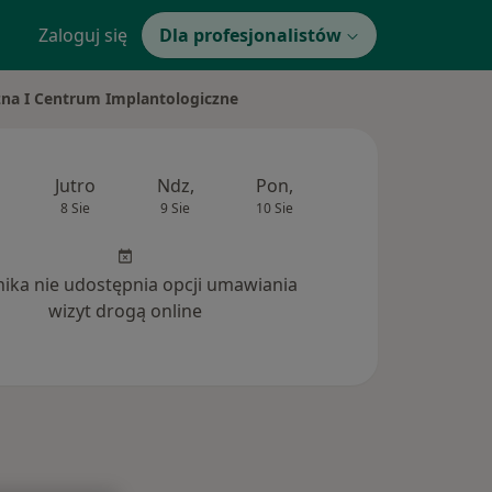
Zaloguj się
Dla profesjonalistów
czna I Centrum Implantologiczne
Jutro
Ndz,
Pon,
Wt,
Śr,
8 Sie
9 Sie
10 Sie
11 Sie
12 Si
inika nie udostępnia opcji umawiania
wizyt drogą online