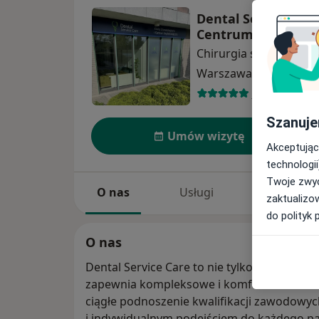
Dental Service Care
Centrum Implanto
Chirurgia stomatologi
Warszawa
1 adres
33 opinie
Szanuje
Umów wizytę
Akceptując
technologii
Twoje zwyc
O nas
Usługi
Specjaliści
zaktualizo
do polityk 
O nas
Dental Service Care to nie tylko nowoczesn
zapewnia kompleksowe i komfortowe leczeni
ciągłe podnoszenie kwalifikacji zawodowyc
i indywidualnym podejściem do każdego pacj