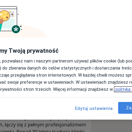
 Klinika Stomatologiczna i
logiczne
czna
więcej
my Twoją prywatność
Wyślij wiadomość
, pozwalasz nam i naszym partnerom używać plików cookie (lub p
) do zbierania danych do celów statystycznych i dostarczania treśc
zaje przeglądania stron internetowych. W każdej chwili możesz spr
Adresy
Opinie
wać swoje preferencje w ustawieniach. W ustawieniach znajdziesz ró
prywatności stron trzecich. Więcej informacji znajdziesz w
polityka
Za
Edytuj ustawienia
a klinika stomatologiczna, która
e. To miejsce, w którym pasja i
h, łączy się z pełnym profesjonalizmem
enta. Ponad 30 letnia tradycja kliniki,