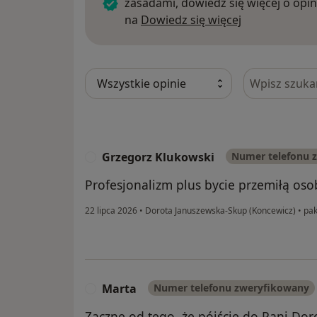
zasadami, dowiedz się więcej o opin
Dowiedz się w
na
Dowiedz się więcej
Szukaj w opi
Grzegorz Klukowski
Numer telefonu 
G
Profesjonalizm plus bycie przemiłą osob
22 lipca 2026
•
Dorota Januszewska-Skup (Koncewicz)
•
pak
Marta
Numer telefonu zweryfikowany
M
Zacznę od tego, że pójście do Pani Do