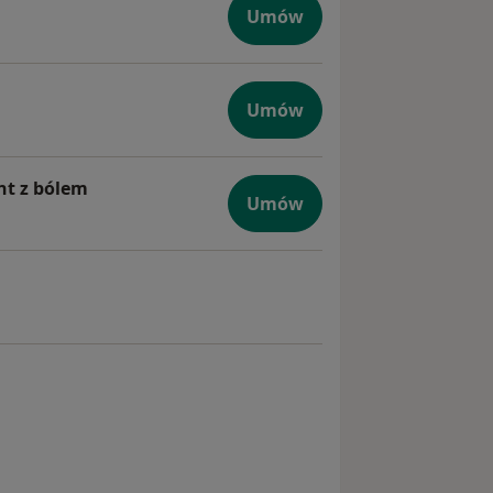
Umów
na
Umów
czna
nt z bólem
Umów
giczna, pacjent z bólem