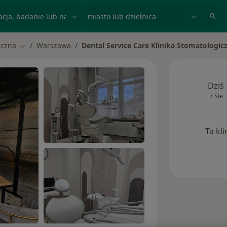
acja, badanie lub nazwisko
miasto lub dzielnica
iczna
Warszawa
Dental Service Care Klinika Stomatologi
Zmień miasto
Dziś
7 Sie
Ta kl