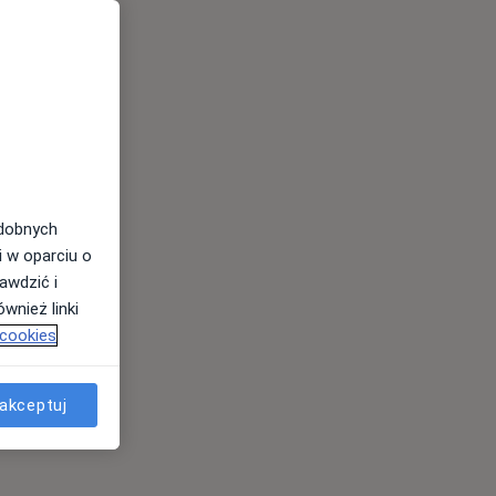
odobnych
i w oparciu o
awdzić i
wnież linki
 cookies
akceptuj