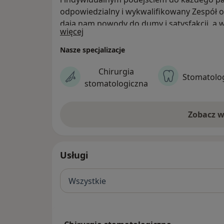
odpowiedzialny i wykwalifikowany Zespół 
dają nam powody do dumy i satysfakcji, a 
O nas
więcej
dentystów w połączeniu z nowoczesnymi t
nam do miana prestiżowej kliniki stomatol
Nasze specjalizacje
Chirurgia
Stomatolo
stomatologiczna
Zobacz w
Usługi
Wszystkie