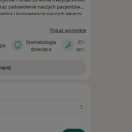
oraz zadowolenie naszych pacjentów
wiedza i kompetencje naszych lekarzy
echnologiami pozwalają aspirować
ogicznej w Warszawie.
Pokaż wszystkie
Stomatologia
Chirurgia
gia
dziecięca
szczękowa
ięcej