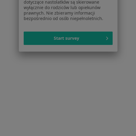
Jak działają wyniki wyszukiwania
dotyczące nastolatków są skierowane
Dostępność
wyłącznie do rodziców lub opiekunów
prawnych. Nie zbieramy informacji
O nas
bezpośrednio od osób niepełnoletnich.
Praca
Rekrutujemy!
Partnerzy
Centrum prasowe
Start survey
Kontakt
Dla pacjentów
Lekarze
Placówki medyczne
Pytania i odpowiedzi
Usługi i zabiegi
Choroby
Pomoc
Aplikacje mobilne
Blog dla pacjentów
Dla profesjonalistów