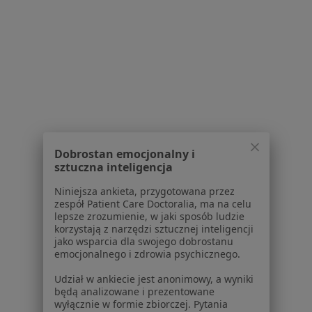
Więcej (15)
Więcej w kategorii: Najczęście leczone chorob
Strona Główna
Kardiolog
Będzin
Zmień miasto
Zmień miasto
Signal Iduna
Zmień miasto
Dobrostan emocjonalny i
sztuczna inteligencja
Serwis
Niniejsza ankieta, przygotowana przez
zespół Patient Care Doctoralia, ma na celu
Regulamin
lepsze zrozumienie, w jaki sposób ludzie
Polityka prywatności pacjentów
korzystają z narzędzi sztucznej inteligencji
jako wsparcia dla swojego dobrostanu
Polityka prywatności profesjonalistów
emocjonalnego i zdrowia psychicznego.
Polityka prywatności dla profesjonalistów, których
dane pozyskaliśmy samodzielnie
Udział w ankiecie jest anonimowy, a wyniki
będą analizowane i prezentowane
Polityka cookies
wyłącznie w formie zbiorczej. Pytania