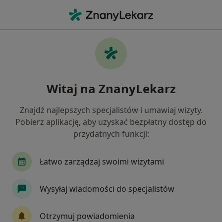
Me
Kardiolog • Będzin, śląskie
Filtry
Ubezpieczenie:
Signal Iduna
20 polecanych kardiologów w Będzinie z
Witaj na ZnanyLekarz
Signal Iduna
Jak działają wyniki wyszukiwania
Znajdź najlepszych specjalistów i umawiaj wizyty.
Pobierz aplikację, aby uzyskać bezpłatny dostęp do
przydatnych funkcji:
Łatwo zarządzaj swoimi wizytami
Wysyłaj wiadomości do specjalistów
Adam Krajewski
Otrzymuj powiadomienia
·
Więcej
Kardiolog