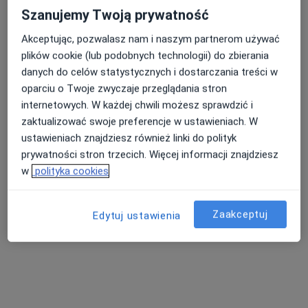
Szanujemy Twoją prywatność
Akceptując, pozwalasz nam i naszym partnerom używać
plików cookie (lub podobnych technologii) do zbierania
danych do celów statystycznych i dostarczania treści w
oparciu o Twoje zwyczaje przeglądania stron
LEXMEDICA Centrum Medyczne
internetowych. W każdej chwili możesz sprawdzić i
·
Więcej
zaktualizować swoje preferencje w ustawieniach. W
Kardiologia, Ginekologia, Chirurgia
ustawieniach znajdziesz również linki do polityk
1453 opinie
prywatności stron trzecich. Więcej informacji znajdziesz
Małobądzka 143, Będzin
•
Mapa
w
polityka cookies
Konsultacja kardiologiczna (pierwsza wizyta)
od 300 zł
Zaakceptuj
Edytuj ustawienia
Adam Krajewski
kardiolog
Brak dostępnych specjalistów z wolnymi terminami w tym centrum medycznym.