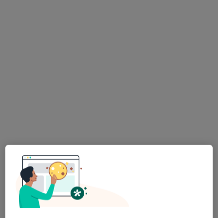
Bezpieczne płatności
INTER-MED BĘDZIN
·
Więcej
Kardiologia, Interna, Chirurgia
2304 opinie
Ignacego Krasickiego 14, Będzin
•
Mapa
Konsultacja kardiologiczna
200 zł
Pokaż więcej usług
prof. dr hab. n. med.
lek. Joanna Słaboń
Maciej Haberka
kardiolog
kardiolog
Brak dostępnych specjalistów z wolnymi terminami w tym centrum medycznym.
Pokaż profil