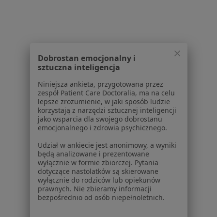
Regulamin
Polityka prywatności pacjentów
Polityka prywatności profesjonalistów
Polityka prywatności dla profesjonalistów, których
Dobrostan emocjonalny i
dane pozyskaliśmy samodzielnie
sztuczna inteligencja
Polityka cookies
Jak działają wyniki wyszukiwania
Niniejsza ankieta, przygotowana przez
zespół Patient Care Doctoralia, ma na celu
Dostępność
lepsze zrozumienie, w jaki sposób ludzie
O nas
korzystają z narzędzi sztucznej inteligencji
Praca
Rekrutujemy!
jako wsparcia dla swojego dobrostanu
emocjonalnego i zdrowia psychicznego.
Partnerzy
Centrum prasowe
Udział w ankiecie jest anonimowy, a wyniki
Kontakt
będą analizowane i prezentowane
wyłącznie w formie zbiorczej. Pytania
Dla pacjentów
dotyczące nastolatków są skierowane
wyłącznie do rodziców lub opiekunów
Lekarze
prawnych. Nie zbieramy informacji
bezpośrednio od osób niepełnoletnich.
Placówki medyczne
Pytania i odpowiedzi