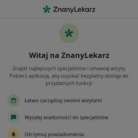
Me
Dermatolog • Będzin, śląskie
Filtry
Ubezpieczenie:
Signal Iduna
20 polecanych dermatologów w Będzinie z
Witaj na ZnanyLekarz
Signal Iduna
Jak działają wyniki wyszukiwania
Znajdź najlepszych specjalistów i umawiaj wizyty.
Pobierz aplikację, aby uzyskać bezpłatny dostęp do
przydatnych funkcji:
Łatwo zarządzaj swoimi wizytami
Wysyłaj wiadomości do specjalistów
lek. Krystyna Stanek
Otrzymuj powiadomienia
·
Więcej
Dermatolog