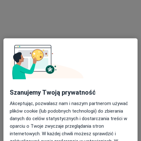
lek. Zdzisława Olejczyk
·
Więcej
Dermatolog
75 opinii
Przychodnia nr 3, Zawiszy Czarnego 7a, Katowice, Katowice
•
Mapa
Centrum Medyczne EPIONE
Akceptuje Signal Iduna
Konsultacja dermatologiczna
od 230 zł
Specjalista nie oferuje umawiania online pod tym adresem.
Poproś o wizytę
Szanujemy Twoją prywatność
Akceptując, pozwalasz nam i naszym partnerom używać
plików cookie (lub podobnych technologii) do zbierania
danych do celów statystycznych i dostarczania treści w
oparciu o Twoje zwyczaje przeglądania stron
internetowych. W każdej chwili możesz sprawdzić i