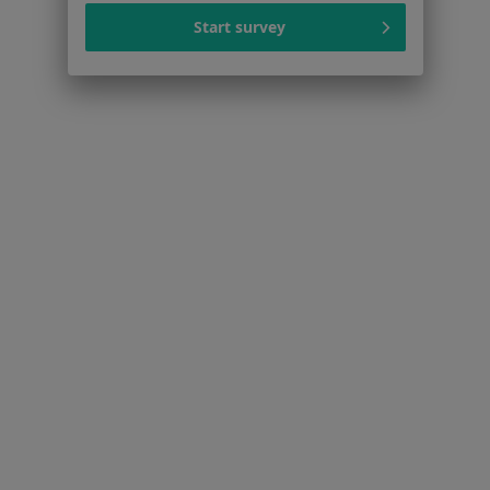
Usługi i zabiegi
Start survey
Choroby
Pomoc
Aplikacje mobilne
Blog dla pacjentów
Dla profesjonalistów
Cennik
Dla lekarzy
Dla placówek medycznych
Noa Notes
nowość
Baza wiedzy
Centrum Pomocy dla Specjalisty
Kontakt
ZnanyLekarz - Strona główna
ZnanyLekarz Sp. z o.o.
ul. Kolejowa 5/7
01-217 Warszawa, Polska