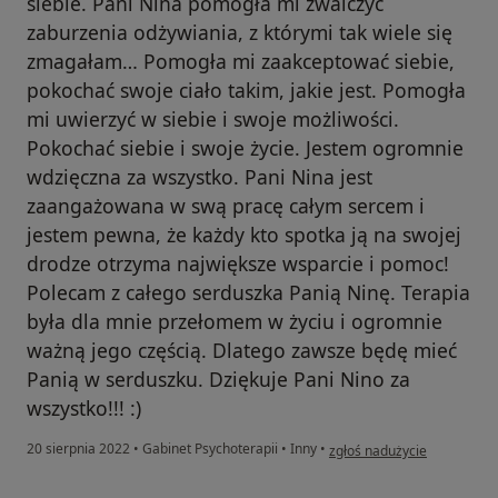
siebie. Pani Nina pomogła mi zwalczyć
zaburzenia odżywiania, z którymi tak wiele się
zmagałam… Pomogła mi zaakceptować siebie,
pokochać swoje ciało takim, jakie jest. Pomogła
mi uwierzyć w siebie i swoje możliwości.
Pokochać siebie i swoje życie. Jestem ogromnie
wdzięczna za wszystko. Pani Nina jest
zaangażowana w swą pracę całym sercem i
jestem pewna, że każdy kto spotka ją na swojej
drodze otrzyma największe wsparcie i pomoc!
Polecam z całego serduszka Panią Ninę. Terapia
była dla mnie przełomem w życiu i ogromnie
ważną jego częścią. Dlatego zawsze będę mieć
Panią w serduszku. Dziękuje Pani Nino za
wszystko!!! :)
w opinii użytkownika N
20 sierpnia 2022
•
Gabinet Psychoterapii
•
Inny
•
zgłoś nadużycie