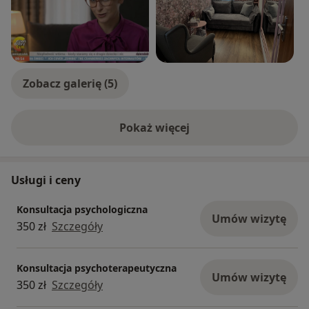
fundament pod samodzielną przyszłość - panie
borykające się z zaburzeniami lękowymi,
depresyjnymi, problemami w relacjach, czy mające
zaburzenia osobowości Zapraszam! Porozmawiajmy.
INFORMACJE PRAKTYCZNE Przyjmuję tylko osoby
Zobacz galerię (5)
dorosłe 20+. Zarezerwowany termin jest równocześnie
terminem na stałą psychoterapia, jeżeli dana osoba się
na nią zdecyduje. Nie mam obecnie możliwości
Pokaż więcej
zaproponowania na stałą terapię terminów
o doświadczeniu
popołudniowych lub innych niż na Znanym Lekarzu.
Usługi i ceny
Konsultacja psychologiczna
Umów wizytę
350 zł
Szczegóły
Konsultacja psychoterapeutyczna
Umów wizytę
350 zł
Szczegóły