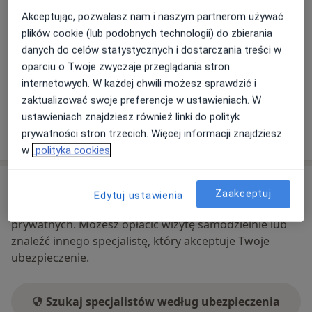
Pokaż kalendarz
Akceptując, pozwalasz nam i naszym partnerom używać
plików cookie (lub podobnych technologii) do zbierania
danych do celów statystycznych i dostarczania treści w
Metody płatności (wizyty prywatne)
oparciu o Twoje zwyczaje przeglądania stron
Blik
internetowych. W każdej chwili możesz sprawdzić i
Gotówka
zaktualizować swoje preferencje w ustawieniach. W
ustawieniach znajdziesz również linki do polityk
Pokaż więcej
prywatności stron trzecich. Więcej informacji znajdziesz
o adresie
w
polityka cookies
Ubezpieczenia - brak akceptowanych
Zaakceptuj
Edytuj ustawienia
Ten specjalista przyjmuje wyłącznie pacjentów
prywatnych. Możesz opłacić wizytę samodzielnie lub
znaleźć innego specjalistę, który akceptuje Twoje
ubezpieczenie.
Szukaj specjalistów według ubezpieczenia