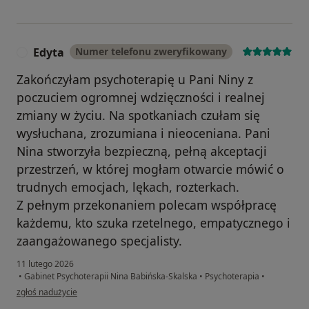
Edyta
Numer telefonu zweryfikowany
E
Zakończyłam psychoterapię u Pani Niny z
poczuciem ogromnej wdzięczności i realnej
zmiany w życiu. Na spotkaniach czułam się
wysłuchana, zrozumiana i nieoceniana. Pani
Nina stworzyła bezpieczną, pełną akceptacji
przestrzeń, w której mogłam otwarcie mówić o
trudnych emocjach, lękach, rozterkach.
Z pełnym przekonaniem polecam współpracę
każdemu, kto szuka rzetelnego, empatycznego i
zaangażowanego specjalisty.
11 lutego 2026
•
Gabinet Psychoterapii Nina Babińska-Skalska
•
Psychoterapia
•
w opinii użytkownika Edyta
zgłoś nadużycie