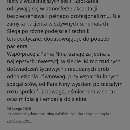
fakty z wcześniejszych sesji. Spotkania
odbywają się w atmosferze akceptacji,
bezpieczeństwa i pełnego profesjonalizmu. Nie
zamyka pacjenta w sztywnych schematach.
Sięga po różne podejścia i techniki
terapeutyczne, dopasowując je do potrzeb
pacjenta.
Współpracę z Panią Niną uznaję za jedną z
najlepszych inwestycji w siebie. Mimo trudnych
doświadczeń życiowych i nieudanych prób
odnalezienia równowagi przy wsparciu innych
specjalistów, od Pani Niny wyszłam po niecałym
roku spotkań, z odwagą, uśmiechem w sercu
oraz miłością i empatią do siebie.
26 lutego 2026
•
Gabinet Psychoterapii Nina Babińska-Skalska
•
Psychoterapia
•
w opinii użytkownika Sandra
zgłoś nadużycie