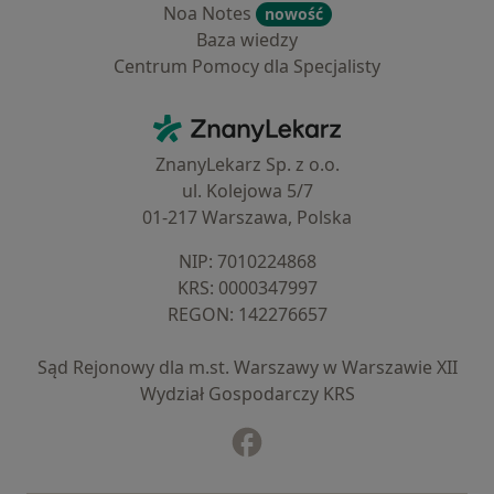
Noa Notes
nowość
Baza wiedzy
Centrum Pomocy dla Specjalisty
Kontakt
ZnanyLekarz - Strona główna
ZnanyLekarz Sp. z o.o.
ul. Kolejowa 5/7
01-217 Warszawa, Polska
NIP: ⁠7010224868
KRS: ⁠0000347997
REGON: ⁠142276657
Sąd Rejonowy dla m.st. Warszawy w Warszawie XII
Wydział Gospodarczy KRS
Facebook
otwiera się w nowej karcie