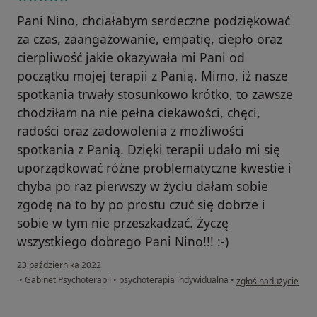
Pani Nino, chciałabym serdeczne podziękować
za czas, zaangażowanie, empatię, ciepło oraz
cierpliwość jakie okazywała mi Pani od
początku mojej terapii z Panią. Mimo, iż nasze
spotkania trwały stosunkowo krótko, to zawsze
chodziłam na nie pełna ciekawości, chęci,
radości oraz zadowolenia z możliwości
spotkania z Panią. Dzięki terapii udało mi się
uporządkować różne problematyczne kwestie i
chyba po raz pierwszy w życiu dałam sobie
zgodę na to by po prostu czuć się dobrze i
sobie w tym nie przeszkadzać. Życzę
wszystkiego dobrego Pani Nino!!! :-)
23 października 2022
w opinii użytkownika
•
Gabinet Psychoterapii
•
psychoterapia indywidualna
•
zgłoś nadużycie