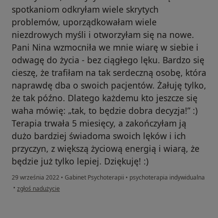
spotkaniom odkryłam wiele skrytych
problemów, uporządkowałam wiele
niezdrowych myśli i otworzyłam się na nowe.
Pani Nina wzmocniła we mnie wiarę w siebie i
odwagę do życia - bez ciągłego lęku. Bardzo się
cieszę, że trafiłam na tak serdeczną osobę, która
naprawdę dba o swoich pacjentów. Żałuję tylko,
że tak późno. Dlatego każdemu kto jeszcze się
waha mówię: „tak, to będzie dobra decyzja!” :)
Terapia trwała 5 miesięcy, a zakończyłam ją
dużo bardziej świadoma swoich lęków i ich
przyczyn, z większą życiową energią i wiarą, że
będzie już tylko lepiej. Dziękuję! :)
29 września 2022
•
Gabinet Psychoterapii
•
psychoterapia indywidualna
w opinii użytkownika Edyta
•
zgłoś nadużycie