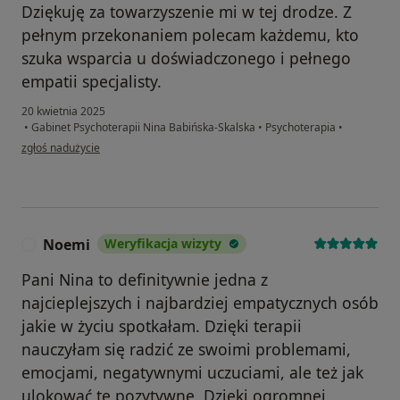
Dziękuję za towarzyszenie mi w tej drodze. Z
pełnym przekonaniem polecam każdemu, kto
szuka wsparcia u doświadczonego i pełnego
empatii specjalisty.
20 kwietnia 2025
•
Gabinet Psychoterapii Nina Babińska-Skalska
•
Psychoterapia
•
w opinii użytkownika Agnieszka
zgłoś nadużycie
Noemi
Weryfikacja wizyty
N
Pani Nina to definitywnie jedna z
najcieplejszych i najbardziej empatycznych osób
jakie w życiu spotkałam. Dzięki terapii
nauczyłam się radzić ze swoimi problemami,
emocjami, negatywnymi uczuciami, ale też jak
ulokować te pozytywne. Dzięki ogromnej