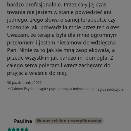
bardzo profesjonalnie. Przez cały jej czas
trwania nie jestem w stanie powiedzieć ani
jednego, złego słowa o samej terapeutce czy
sposobie jaki prowadziła mnie przez ten okres.
Uważam, że terapia była dla mnie ogromnym
przełomem i jestem niesamowicie wdzięczna
Pani Ninie za to jak się mną zaopiekowała, a
przede wszystkim jak bardzo mi pomogła. Z
całego serca polecam i wręcz zachęcam do
przyjścia właśnie do niej.
30 października 2022
w opinii użytkownik
•
Gabinet Psychoterapii
•
psychoterapia indywidualna
•
zgłoś nadużycie
Paulina
Numer telefonu zweryfikowany
P