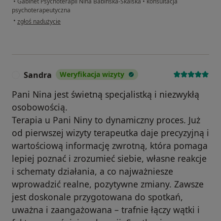
•
Gabinet Psychoterapii Nina Babińska-Skalska
•
konsultacja
psychoterapeutyczna
w opinii użytkownika Magda
•
zgłoś nadużycie
Sandra
Weryfikacja wizyty
S
Pani Nina jest świetną specjalistką i niezwykłą
osobowością.
Terapia u Pani Niny to dynamiczny proces. Już
od pierwszej wizyty terapeutka daje precyzyjną i
wartościową informację zwrotną, która pomaga
lepiej poznać i zrozumieć siebie, własne reakcje
i schematy działania, a co najważniesze
wprowadzić realne, pozytywne zmiany. Zawsze
jest doskonale przygotowana do spotkań,
uważna i zaangażowana – trafnie łączy wątki i