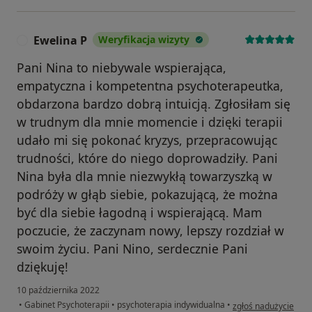
Ewelina P
Weryfikacja wizyty
E
Pani Nina to niebywale wspierająca,
empatyczna i kompetentna psychoterapeutka,
obdarzona bardzo dobrą intuicją. Zgłosiłam się
w trudnym dla mnie momencie i dzięki terapii
udało mi się pokonać kryzys, przepracowując
trudności, które do niego doprowadziły. Pani
Nina była dla mnie niezwykłą towarzyszką w
podróży w głąb siebie, pokazującą, że można
być dla siebie łagodną i wspierającą. Mam
poczucie, że zaczynam nowy, lepszy rozdział w
swoim życiu. Pani Nino, serdecznie Pani
dziękuję!
10 października 2022
w opinii użytkownika
•
Gabinet Psychoterapii
•
psychoterapia indywidualna
•
zgłoś nadużycie