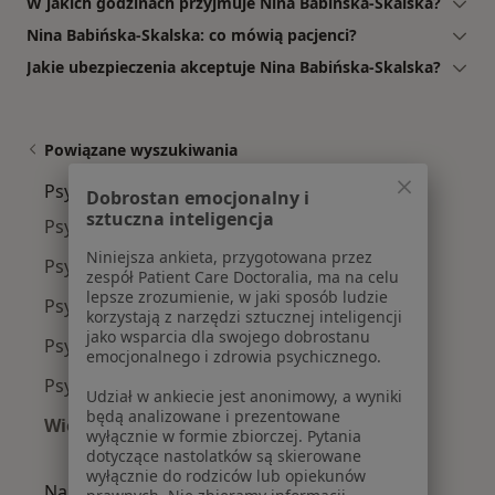
W jakich godzinach przyjmuje Nina Babińska-Skalska?
Nina Babińska-Skalska: co mówią pacjenci?
Jakie ubezpieczenia akceptuje Nina Babińska-Skalska?
Powiązane wyszukiwania
Psycholodzy w pobliżu
Dobrostan emocjonalny i
sztuczna inteligencja
Psycholodzy Stare Miasto
Niniejsza ankieta, przygotowana przez
Psycholodzy Podgórze
zespół Patient Care Doctoralia, ma na celu
lepsze zrozumienie, w jaki sposób ludzie
Psycholodzy Grzegórzki
korzystają z narzędzi sztucznej inteligencji
jako wsparcia dla swojego dobrostanu
Psycholodzy Dębniki
emocjonalnego i zdrowia psychicznego.
Psycholodzy Krowodrza
Udział w ankiecie jest anonimowy, a wyniki
będą analizowane i prezentowane
Więcej (14)
wyłącznie w formie zbiorczej. Pytania
Więcej w kategorii: Psycholodzy w pobliżu
dotyczące nastolatków są skierowane
wyłącznie do rodziców lub opiekunów
Najczęście leczone choroby