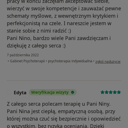
pracy w końcu zaczęłam akceptować siebie,
wierzyć w swoje kompetencje i zauważać pewne
schematy myślowe, z wewnętrznym krytykiem i
perfekcjonistą na czele. I nareszcie jestem w
stanie sobie z nimi radzić :)
Pani Nino, bardzo wiele Pani zawdzięczam i
dziękuję z całego serca :)
7 października 2022
w opinii użytkownika
•
Gabinet Psychoterapii
•
psychoterapia indywidualna
•
zgłoś nadużycie
Edyta
Weryfikacja wizyty
E
Z całego serca polecam terapię u Pani Niny.
Pani Nina jest ciepłą, empatyczną osobą, przy
której można czuć się bezpiecznie i opowiedzieć
o wszystkim, bez ryzyka oceniania. Dzięki