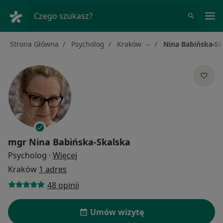
Me
Czego szukasz?
Strona Główna
Psycholog
Kraków
Nina Babińska-Sk
Zmień miasto
mgr
Nina Babińska-Skalska
O specjalizacjach
Psycholog
·
Więcej
Kraków
1 adres
48 opinii
Umów wizytę