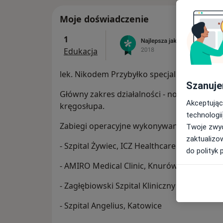
Moje doświadczenie
1
Edukacja
lek. Nikodem Przybyłko specjalista neuroch
Szanuje
Główny zakres działalności - nowoczesne, 
Akceptując
kręgosłupa.
technologii
Zabiegi operacyjne wykonywane są w:
Twoje zwyc
zaktualizo
- Szpital Żywiec, ICZ Healthcare sp. z o.o
do polityk 
- AMIRO Medical Clinic, Knurów
- Zagłębiowski Szpital Kliniczny w Czeladzi,
- Szpital Angelius, Katowice