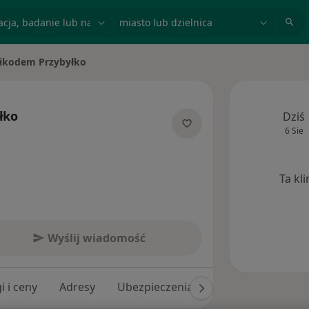
acja, badanie lub nazwisko
miasto lub dzielnica
ikodem Przybyłko
miasto
łko
Dziś
6 Sie
specjalizacjach
Ta kl
Wyślij wiadomość
i i ceny
Adresy
Ubezpieczenia
Opinie (926)
O