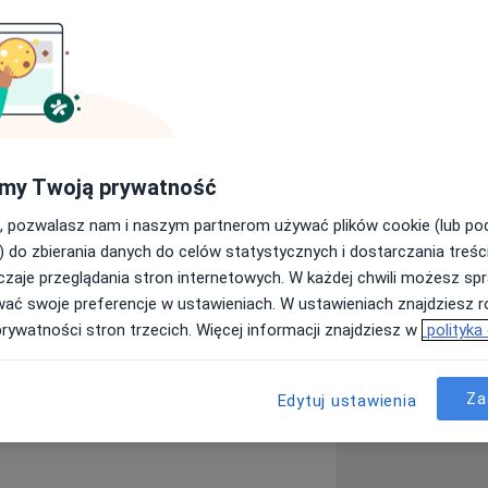
irurg.
my Twoją prywatność
małoinwazyjne leczenie chorób
, pozwalasz nam i naszym partnerom używać plików cookie (lub p
) do zbierania danych do celów statystycznych i dostarczania treśc
zaje przeglądania stron internetowych. W każdej chwili możesz spr
wać swoje preferencje w ustawieniach. W ustawieniach znajdziesz ró
prywatności stron trzecich. Więcej informacji znajdziesz w
polityka
Za
Edytuj ustawienia
 Szpitalna 40