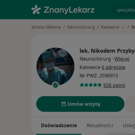
specjaliz
Strona Główna
Neurochirurg
Katowice
N
Zmień 
lek.
Nikodem Przyby
O 
Neurochirurg
·
Więcej
Katowice
6 adresów
Nr PWZ: 2596915
926 opinii
Umów wizytę
Doświadczenie
Aktualności
Usług