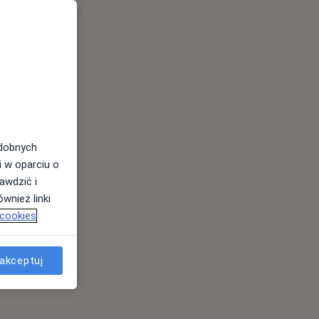
odobnych
i w oparciu o
awdzić i
wnież linki
 cookies
akceptuj