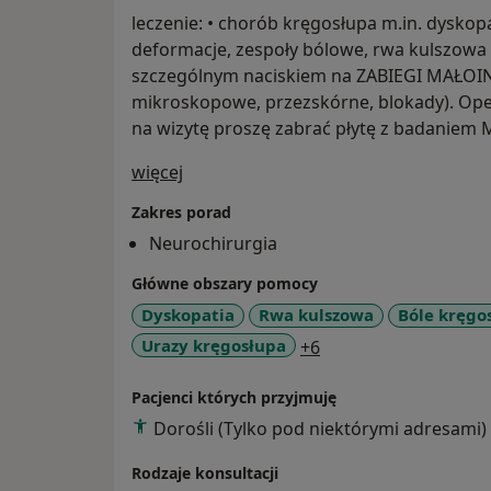
leczenie: • chorób kręgosłupa m.in. dyskop
deformacje, zespoły bólowe, rwa kulszowa 
szczególnym naciskiem na ZABIEGI MAŁOI
mikroskopowe, przezskórne, blokady). Oper
na wizytę proszę zabrać płytę z badaniem 
O mnie
więcej
Zakres porad
Neurochirurgia
Główne obszary pomocy
Dyskopatia
Rwa kulszowa
Bóle kręgo
a11y_sr_more_disea
Urazy kręgosłupa
+6
Pacjenci których przyjmuję
Dorośli (Tylko pod niektórymi adresami)
Rodzaje konsultacji