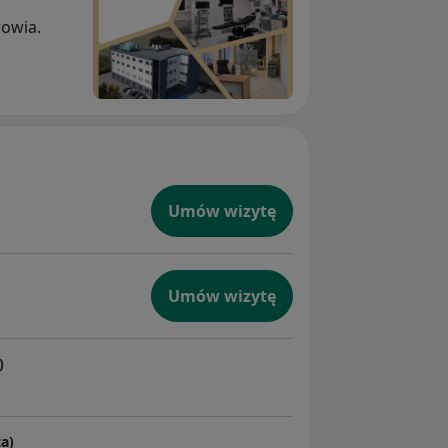
rowia.
Umów wizytę
Umów wizytę
)
a)