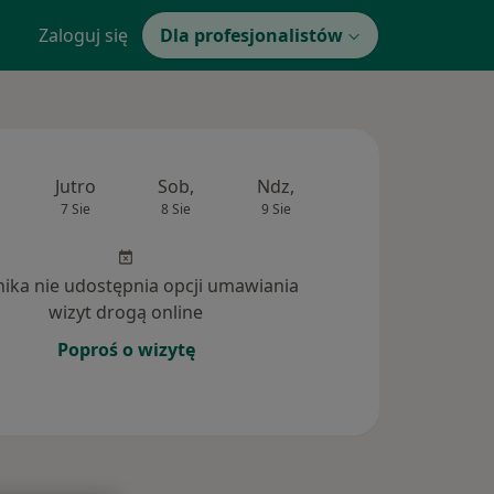
Zaloguj się
Dla profesjonalistów
Jutro
Sob,
Ndz,
Pon,
Wt,
7 Sie
8 Sie
9 Sie
10 Sie
11 Si
inika nie udostępnia opcji umawiania
wizyt drogą online
Poproś o wizytę
dpowiedzi na pytania (5)