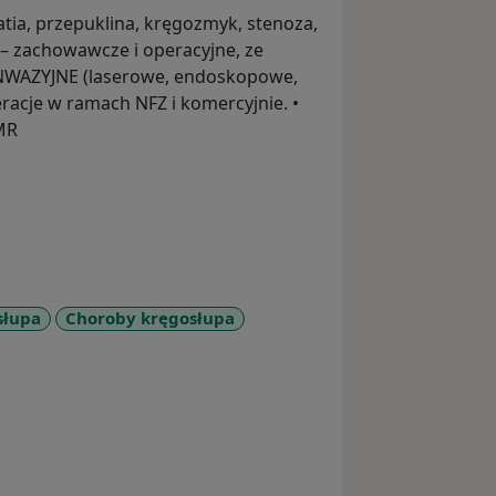
atia, przepuklina, kręgozmyk, stenoza,
– zachowawcze i operacyjne, ze
NWAZYJNE (laserowe, endoskopowe,
acje w ramach NFZ i komercyjnie. •
MR
słupa
Choroby kręgosłupa
ses