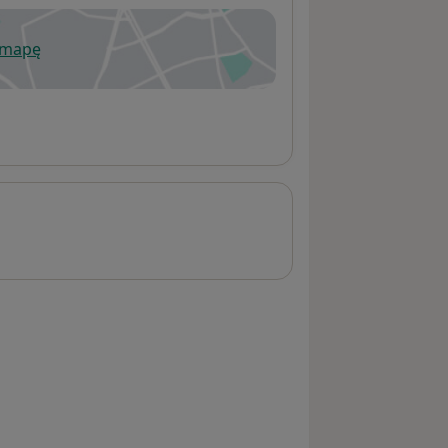
 mapę
wiera się w nowej karcie