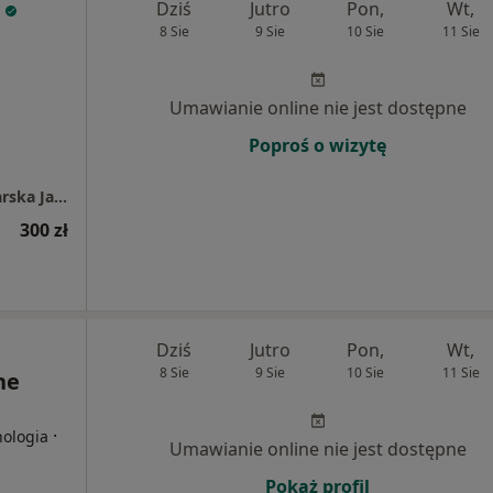
Dziś
Jutro
Pon,
Wt,
8 Sie
9 Sie
10 Sie
11 Sie
Umawianie online nie jest dostępne
Poproś o wizytę
Indywidualna Specjalistyczna Praktyka Lekarska Jacek Dobiała
300 zł
Dziś
Jutro
Pon,
Wt,
8 Sie
9 Sie
10 Sie
11 Sie
ne
·
hologia
Umawianie online nie jest dostępne
Pokaż profil