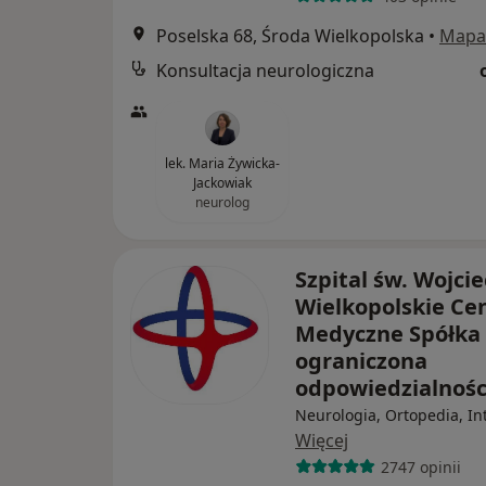
Poselska 68, Środa Wielkopolska
•
Mapa
Konsultacja neurologiczna
lek. Maria Żywicka-
Jackowiak
neurolog
Szpital św. Wojci
Wielkopolskie C
Medyczne Spółka 
ograniczona
odpowiedzialnoś
Neurologia, Ortopedia, In
Więcej
2747 opinii