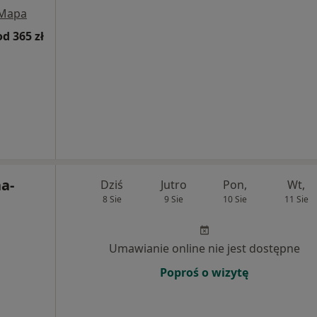
Mapa
od 365 zł
ha-
Dziś
Jutro
Pon,
Wt,
8 Sie
9 Sie
10 Sie
11 Sie
Umawianie online nie jest dostępne
Poproś o wizytę