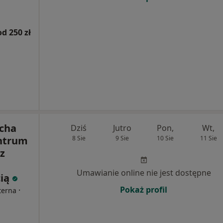
od 250 zł
echa
Dziś
Jutro
Pon,
Wt,
entrum
8 Sie
9 Sie
10 Sie
11 Sie
z
Umawianie online nie jest dostępne
cią
Pokaż profil
·
terna