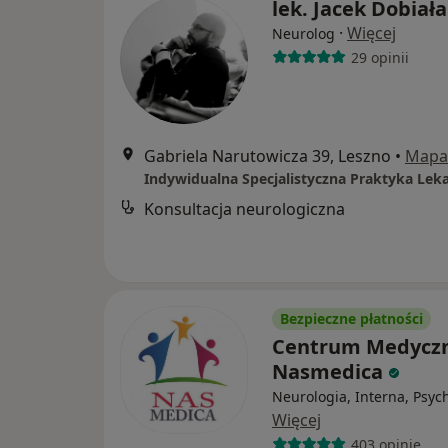
lek. Jacek Dobiała
·
Więcej
Neurolog
29 opinii
Gabriela Narutowicza 39, Leszno
•
Mapa
Konsultacja neurologiczna
Bezpieczne płatności
Centrum Medycz
Nasmedica
Neurologia, Interna, Psyc
Więcej
403 opinie