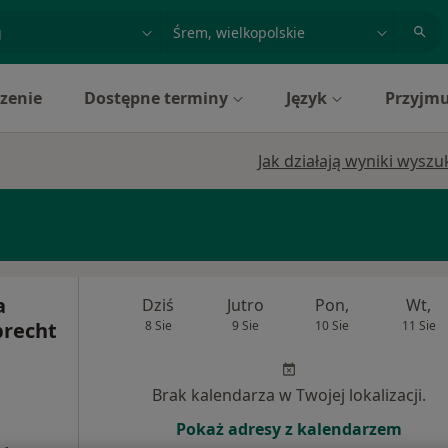
acja, badanie lub nazwisko
miasto lub dzielnica
zenie
Dostępne terminy
Język
Przyjmu
Jak działają wyniki wysz
a
Dziś
Jutro
Pon,
Wt,
brecht
8 Sie
9 Sie
10 Sie
11 Sie
Brak kalendarza w Twojej lokalizacji.
Pokaż adresy z kalendarzem