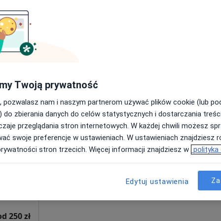
Mapa
rak ceny
my Twoją prywatność
lskie, w obszarach bliskich Twojemu wyszukiwaniu.
, pozwalasz nam i naszym partnerom używać plików cookie (lub p
) do zbierania danych do celów statystycznych i dostarczania treśc
a-
Dziś
Jutro
Pon,
Wt,
zaje przeglądania stron internetowych. W każdej chwili możesz spr
8 Sie
9 Sie
10 Sie
11 Sie
wać swoje preferencje w ustawieniach. W ustawieniach znajdziesz ró
·
Więcej
y
prywatności stron trzecich. Więcej informacji znajdziesz w
polityka
Umawianie online nie jest dostępne
Poproś o wizytę
Za
Edytuj ustawienia
od 250 zł