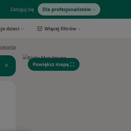
Zaloguj się
Dla profesjonalistów
je dzieci
Więcej filtrów
ukiwania
Powiększ mapę
Śr,
Czw,
Pt,
12 Sie
13 Sie
14 Sie