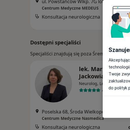
ul. Powstańców Wlkp. 7G lok. H, Śrem
•
Centrum Medyczne MEDEUS
Konsultacja neurologiczna
B
Dostępni specjaliści
Szanuje
Specjaliści znajdują się poza Śrem, wielkopo
Akceptując
technologii
lek. Maria Żywick
Twoje zwyc
Jackowiak
zaktualizo
Neurolog, Lekarz rodzinn
do polityk 
40 opinii
Poselska 68, Środa Wielkopolska
•
Mapa
Centrum Medyczne Nasmedica
Konsultacja neurologiczna