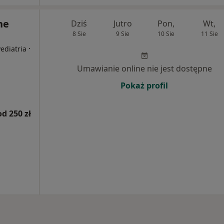
ne
Dziś
Jutro
Pon,
Wt,
8 Sie
9 Sie
10 Sie
11 Sie
·
Pediatria
Umawianie online nie jest dostępne
Pokaż profil
od 250 zł