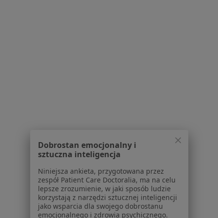
Migrena Września
Więcej (15)
Więcej w kategorii: Najczęstsze schorzenia
Strona Główna
Neurolog
Września
Zmień miasto
Serwis
Dobrostan emocjonalny i
Regulamin
sztuczna inteligencja
Polityka prywatności pacjentów
Niniejsza ankieta, przygotowana przez
Polityka prywatności profesjonalistów
zespół Patient Care Doctoralia, ma na celu
Polityka prywatności dla profesjonalistów, których
lepsze zrozumienie, w jaki sposób ludzie
korzystają z narzędzi sztucznej inteligencji
dane pozyskaliśmy samodzielnie
jako wsparcia dla swojego dobrostanu
Polityka cookies
emocjonalnego i zdrowia psychicznego.