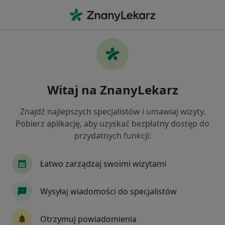
Me
Neurolog • Września, wielkopolskie
Filtry
Ubezpieczenie
Mapa
Polecani neurolodzy w Wrześni
Witaj na ZnanyLekarz
Jak działają wyniki wyszukiwania
Znajdź najlepszych specjalistów i umawiaj wizyty.
Pobierz aplikację, aby uzyskać bezpłatny dostęp do
Wybierz swoje ubezpieczenie
przydatnych funkcji:
Łatwo zarządzaj swoimi wizytami
Wysyłaj wiadomości do specjalistów
Otrzymuj powiadomienia