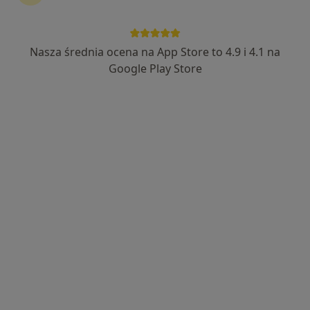
Bezpieczne płatności
Optiviamed Centrum Medyczne
Nasza średnia ocena na App Store to 4.9 i 4.1 na
·
Więcej
Neurologia, Laryngologia, Okulistyka
Google Play Store
1901 opinii
Adres 1
Adres 2
WRZEŚNIA, ulica Zawodzie 1A/U2, Września
•
Mapa
Konsultacja neurologiczna
300 zł
lek. Ewa Bekas
neurolog
Brak dostępnych specjalistów z wolnymi terminami w tym centrum medycznym.
Pokaż profil