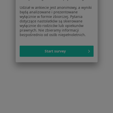
Jak działają wyniki wyszukiwania
Udział w ankiecie jest anonimowy, a wyniki
Dostępność
będą analizowane i prezentowane
O nas
wyłącznie w formie zbiorczej. Pytania
Praca
dotyczące nastolatków są skierowane
Rekrutujemy!
wyłącznie do rodziców lub opiekunów
Partnerzy
prawnych. Nie zbieramy informacji
Centrum prasowe
bezpośrednio od osób niepełnoletnich.
Kontakt
Dla pacjentów
Start survey
Lekarze
Placówki medyczne
Pytania i odpowiedzi
Usługi i zabiegi
Choroby
Pomoc
Aplikacje mobilne
Blog dla pacjentów
Dla profesjonalistów