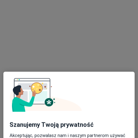
lek. Ewa Bekas
·
Więcej
Neurolog
26 opinii
WRZEŚNIA, ulica Zawodzie 1A/U2, Września
•
Mapa
Optiviamed/CM Zawodzie
Konsultacja neurologiczna
300 zł
Specjalista nie oferuje umawiania online pod tym adresem.
Szanujemy Twoją prywatność
Poproś o wizytę
Akceptując, pozwalasz nam i naszym partnerom używać