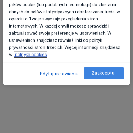
plików cookie (lub podobnych technologii) do zbierania
danych do celów statystycznych i dostarczania treści w
Dostępni specjaliści
oparciu o Twoje zwyczaje przeglądania stron
internetowych. W każdej chwili możesz sprawdzić i
Specjaliści znajdują się poza Września, wielkopolskie,
zaktualizować swoje preferencje w ustawieniach. W
w obszarach bliskich Twojemu wyszukiwaniu.
ustawieniach znajdziesz również linki do polityk
prywatności stron trzecich. Więcej informacji znajdziesz
w
polityka cookies
Zaakceptuj
Edytuj ustawienia
lek. Maria Żywicka-Jackowiak
·
Więcej
Neurolog, Lekarz rodzinny
41 opinii
Poselska 68, Środa Wielkopolska
•
Mapa
Centrum Medyczne Nasmedica