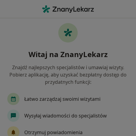
Me
Krwiomocz • Śrem, wielkopolskie
Filtry
• 1
Ubezpieczenie
Map
Krwiomocz specjaliści w Śremie
Witaj na ZnanyLekarz
Jak działają wyniki wyszukiwania
Znajdź najlepszych specjalistów i umawiaj wizyty.
Pobierz aplikację, aby uzyskać bezpłatny dostęp do
Jakiego specjalisty szukasz?
przydatnych funkcji:
Urolog
Ginekolog
Laryngolog
Neuro
Łatwo zarządzaj swoimi wizytami
Wysyłaj wiadomości do specjalistów
Otrzymuj powiadomienia