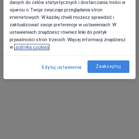
danych do celów statystycznych i dostarczania treści w
oparciu o Twoje zwyczaje przeglądania stron
internetowych. W każdej chwili możesz sprawdzić i
MediPuls
zaktualizować swoje preferencje w ustawieniach. W
·
Więcej
Diagnostyka, Fizjoterapia, Ginekologia
ustawieniach znajdziesz również linki do polityk
prywatności stron trzecich. Więcej informacji znajdziesz
Wojska Polskiego 9/2l, Śrem
•
Mapa
w
polityka cookies
Konsultacja ortopedyczna
280 zł
Pokaż więcej usług
Zaakceptuj
Edytuj ustawienia
Brak dostępnych specjalistów z wolnymi terminami w tym centrum medycznym.
Pokaż profil