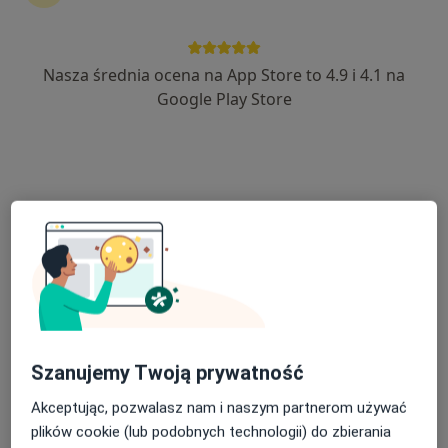
Nasza średnia ocena na App Store to 4.9 i 4.1 na
Katarzyna Klimczak
Google Play Store
·
Więcej
Urolog
108 opinii
Wojska Polskiego 9/2l, Śrem
•
Mapa
MediPuls
Konsultacja urologiczna
Brak ceny
Specjalista nie oferuje umawiania online pod tym adresem.
Poproś o wizytę
Szanujemy Twoją prywatność
Akceptując, pozwalasz nam i naszym partnerom używać
plików cookie (lub podobnych technologii) do zbierania