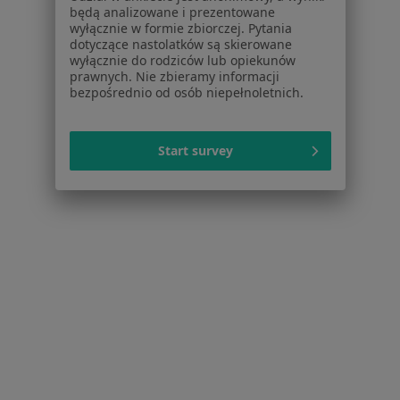
Dla placówek medycznych
będą analizowane i prezentowane
wyłącznie w formie zbiorczej. Pytania
Noa Notes
nowość
dotyczące nastolatków są skierowane
Baza wiedzy
wyłącznie do rodziców lub opiekunów
Centrum Pomocy dla Specjalisty
prawnych. Nie zbieramy informacji
bezpośrednio od osób niepełnoletnich.
Kontakt
ZnanyLekarz - Strona główna
Start survey
ZnanyLekarz Sp. z o.o.
ul. Kolejowa 5/7
01-217 Warszawa, Polska
NIP: ⁠7010224868
KRS: ⁠0000347997
REGON: ⁠142276657
Sąd Rejonowy dla m.st. Warszawy w Warszawie XII
Wydział Gospodarczy KRS
Facebook
otwiera się w nowej karcie