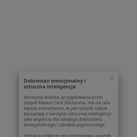
Praca
Rekrutujemy!
Partnerzy
Centrum prasowe
Kontakt
Dla pacjentów
Lekarze
Placówki medyczne
Pytania i odpowiedzi
Usługi i zabiegi
Choroby
Dobrostan emocjonalny i
sztuczna inteligencja
Pomoc
Aplikacje mobilne
Niniejsza ankieta, przygotowana przez
Blog dla pacjentów
zespół Patient Care Doctoralia, ma na celu
lepsze zrozumienie, w jaki sposób ludzie
Dla profesjonalistów
korzystają z narzędzi sztucznej inteligencji
jako wsparcia dla swojego dobrostanu
emocjonalnego i zdrowia psychicznego.
Cennik
Dla lekarzy
Udział w ankiecie jest anonimowy, a wyniki